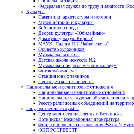
Социальная защита
Федеральная служба по труду и занятости (Рос
Культура
Памятники архитектуры и истории
Музей истории и культуры
Библиотеки города
Дворец культуры «Юбилейный»
Дом культуры (ул. Кирова)
МАУК "Сад им.П.И.Чайковского"
Общество художников
Музыкальная школа
Детская школа искусств №2
Музыкально-педагогический колледж
Фотоклуб «Фокус»
Станция юных техников
Центр детского творчества
Национальные и религиозные отношения
Национальные и религиозные отношения
Национально-культурные объединения на те
Реестр религиозных объединений на террито
Государственные службы
Центр занятости населения г. Воткинска
Воткинская Межрайонная прокуратура
Фонд социального страхования РФ по Удмурт
ФКП РОСРЕЕСТР