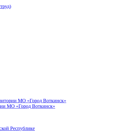
труд)
рритории МО «Город Воткинск»
рии МО «Город Воткинск»
ской Республике