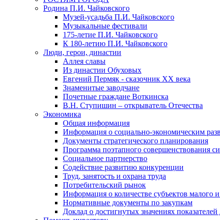
Родина П.И. Чайковского
Музей-усадьба П.И. Чайковского
Музыкальные фестивали
175-летие П.И. Чайковского
К 180-летию П.И. Чайковского
Люди, герои, династии
Аллея славы
Из династии Обуховых
Евгений Пермяк - сказочник XX века
Знаменитые заводчане
Почетные граждане Воткинска
В.Н. Ступишин – открыватель Отечества
Экономика
Общая информация
Информация о социально-экономическим раз
Документы стратегического планирования
Программа поэтапного совершенствования си
Социальное партнерство
Содействие развитию конкуренции
Труд, занятость и охрана труда
Потребительский рынок
Информация о количестве субъектов малого и
Нормативные документы по закупкам
Доклад о достигнутых значениях показателей