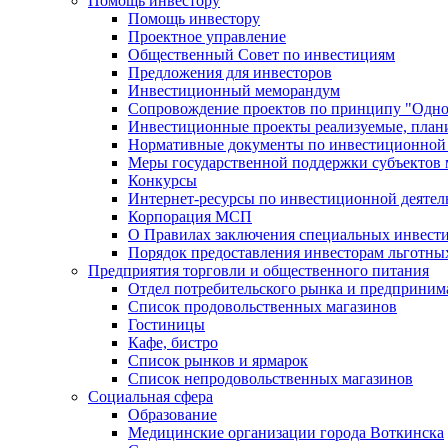
Помощь инвестору
Помощь инвестору
Проектное управление
Общественный Совет по инвестициям
Предложения для инвесторов
Инвестиционный меморандум
Сопровождение проектов по принципу "Oдно
Инвестиционные проекты реализуемые, план
Нормативные документы по инвестиционной д
Меры государственной поддержки субъектов 
Конкурсы
Интернет-ресурсы по инвестиционной деятел
Корпорация МСП
О Правилах заключения специальных инвест
Порядок предоставления инвесторам льготны
Предприятия торговли и общественного питания
Отдел потребительского рынка и предприним
Список продовольственных магазинов
Гостиницы
Кафе, бистро
Cписок рынков и ярмарок
Список непродовольственных магазинов
Социальная сфера
Образование
Медицинские организации города Воткинска