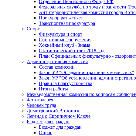
Отделение Пенсионного Фонда РФ
Федеральная служба по труду и занятости (Рос
Антитеррористическая комиссия города Вотк
Прокурор разъясняет
Транспортная прокуратура
Спорт
Физкультура и спорт
Спортивные сооружения
Хоккейный клуб «Знамя»
Статистический отчет 2018 год
План Официальных физкультурно - оздоровит
Административная комиссия
Состав комиссии
Закон УР "Об административных комиссиях"
Закон УР "Об установлении административно
Правила благоустройства
Итоги работы
Межведомственная комиссия по вопросам соблюдени
Фотогалерея
Человек труда
Димитровский Воткинск
Легенда о Скрипичном Ключе
Бюджет для граждан
Бюджет для граждан
Опрос