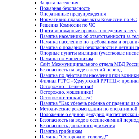
Защита населения
Пожарная безопасность
Оперативные предупреждения
Нормативно-правовые акты Комиссии по ЧС
Решения Комиссии по ЧС
Противопожарные правила поведения в лесу
Памятка населению об ответственности за те
Памятка населению по требованиям и огран
Памятка о пожарной безопасности в летний п
Опорные пункты милиции (участковые инспе
Памятка по мошенникам
Сайт Межмуниципального отдела МВД Росси
Безопасность на воде в летний период
Памятка по действиям населения при возникн
Филиал РТРС «Удмуртский РРТПЦ»: проникнов
Осторожно – бешенство!
Осторожно, мошенники!
Осторожно: тонкий лед!
Памятка "Как уберечь ребенка от падения из 
Методические рекомендации по оперативной в
Положение о единой дежурно-диспетчерской 
Безопасность на воде в осенне-зимний период
Безопасность дорожного движения
Памятка грибникам
Памятка "Осторожно, гололед!"