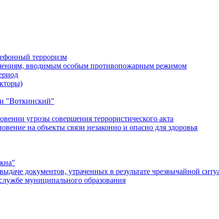
лефонный терроризм
ичениям, вводимым особым противопожарным режимом
ериод
кторы)
и "Воткинский"
овении угрозы совершения террористического акта
ение на объекты связи незаконно и опасно для здоровья
окна"
ыдаче документов, утраченных в результате чрезвычайной ситу
службе муниципального образования