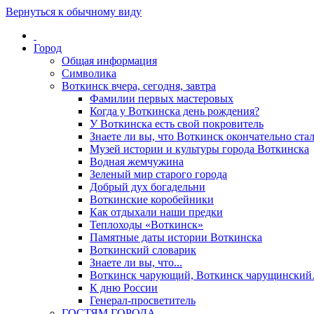
Вернуться к обычному виду
Город
Общая информация
Символика
Воткинск вчера, сегодня, завтра
Фамилии первых мастеровых
Когда у Воткинска день рождения?
У Воткинска есть свой покровитель
Знаете ли вы, что Воткинск окончательно стал
Музей истории и культуры города Воткинска
Водная жемчужина
Зеленый мир старого города
Добрый дух богадельни
Воткинские коробейники
Как отдыхали наши предки
Теплоходы «Воткинск»
Памятные даты истории Воткинска
Воткинский словарик
Знаете ли вы, что...
Воткинск чарующий, Воткинск чарущински
К дню России
Генерал-просветитель
ГОСТЯМ ГОРОДА