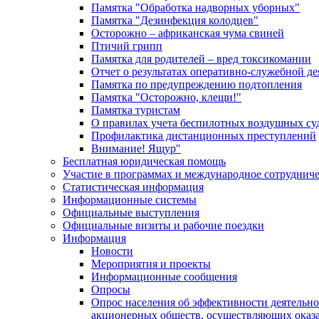
Памятка "Обработка надворных уборных"
Памятка "Дезинфекция колодцев"
Осторожно – африканская чума свиней
Птичий грипп
Памятка для родителей – вред токсикомании
Отчет о результатах оперативно-служебной д
Памятка по предупреждению подтопления
Памятка "Осторожно, клещи!"
Памятка туристам
О правилах учета беспилотных воздушных су
Профилактика дистанционных преступлений
Внимание! Ящур"
Бесплатная юридическая помощь
Участие в программах и международное сотруднич
Статистическая информация
Информационные системы
Официальные выступления
Официальные визиты и рабочие поездки
Информация
Новости
Мероприятия и проекты
Информационные сообщения
Опросы
Опрос населения об эффективности деятельн
акционерных обществ, осуществляющих оказа