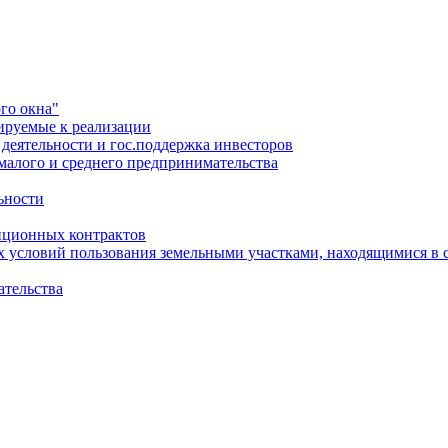
го окна"
ируемые к реализации
еятельности и гос.поддержка инвесторов
малого и среднего предпринимательства
ьности
иционных контрактов
х условий пользования земельными участками, находящимися в 
ательства