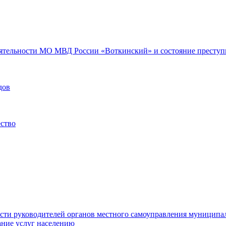
еятельности МО МВД России «Воткинский» и состояние преступн
дов
ество
ости руководителей органов местного самоуправления муниципа
ние услуг населению