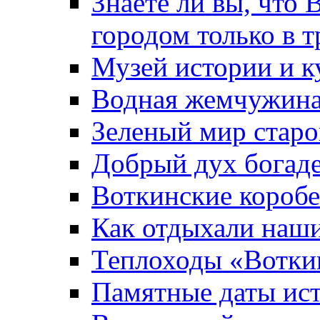
Знаете ли вы, что 
городом только в т
Музей истории и к
Водная жемчужин
Зеленый мир старо
Добрый дух богад
Воткинские короб
Как отдыхали наш
Теплоходы «Вотки
Памятные даты ис