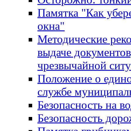
Памятка "Как убере
окна"
Методические рек
выдаче документов
чрезвычайной сит
Положение о един
службе муниципал
Безопасность на в
Безопасность дор