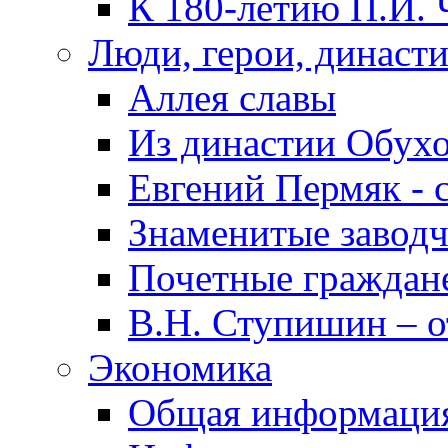
К 180-летию П.И. 
Люди, герои, династ
Аллея славы
Из династии Обух
Евгений Пермяк - 
Знаменитые заводч
Почетные граждан
В.Н. Ступишин – о
Экономика
Общая информаци