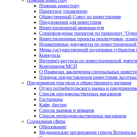
Помощь инвестору
Помощь инвестору
Проектное управление
Общественный Совет по инвестициям
Предложения для инвесторов
Инвестиционный меморандум
Сопровождение проектов по принципу "Oдно
Инвестиционные проекты реализуемые, план
Нормативные документы по инвестиционной д
Меры государственной поддержки субъектов 
Конкурсы
Интернет-ресурсы по инвестиционной деятел
Корпорация МСП
О Правилах заключения специальных инвест
Порядок предоставления инвесторам льготны
Предприятия торговли и общественного питания
Отдел потребительского рынка и предприним
Список продовольственных магазинов
Гостиницы
Кафе, бистро
Cписок рынков и ярмарок
Список непродовольственных магазинов
Социальная сфера
Образование
Медицинские организации города Воткинска