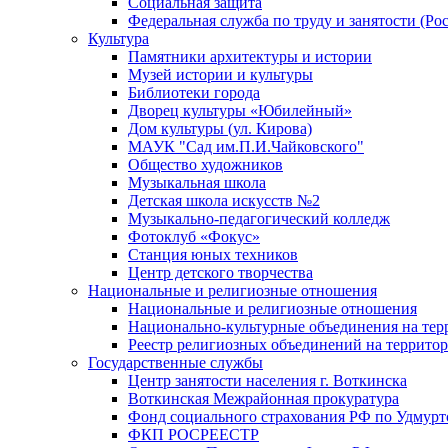
Социальная защита
Федеральная служба по труду и занятости (Рос
Культура
Памятники архитектуры и истории
Музей истории и культуры
Библиотеки города
Дворец культуры «Юбилейный»
Дом культуры (ул. Кирова)
МАУК "Сад им.П.И.Чайковского"
Общество художников
Музыкальная школа
Детская школа искусств №2
Музыкально-педагогический колледж
Фотоклуб «Фокус»
Станция юных техников
Центр детского творчества
Национальные и религиозные отношения
Национальные и религиозные отношения
Национально-культурные объединения на те
Реестр религиозных объединений на террито
Государственные службы
Центр занятости населения г. Воткинска
Воткинская Межрайонная прокуратура
Фонд социального страхования РФ по Удмурт
ФКП РОСРЕЕСТР