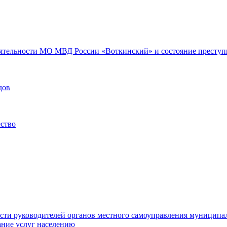
еятельности МО МВД России «Воткинский» и состояние преступн
дов
ество
ости руководителей органов местного самоуправления муниципа
ние услуг населению