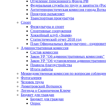
Отделение Пенсионного Фонда РФ
Федеральная служба по труду и занятости (Рос
Антитеррористическая комиссия города Вотк
Прокурор разъясняет
Транспортная прокуратура
Спорт
Физкультура и спорт
Спортивные сооружения
Хоккейный клуб «Знамя»
Статистический отчет 2018 год
План Официальных физкультурно - оздоровит
Административная комиссия
Состав комиссии
Закон УР "Об административных комиссиях"
Закон УР "Об установлении административно
Правила благоустройства
Итоги работы
Межведомственная комиссия по вопросам соблюдени
Фотогалерея
Человек труда
Димитровский Воткинск
Легенда о Скрипичном Ключе
Бюджет для граждан
Бюджет для граждан
Опрос