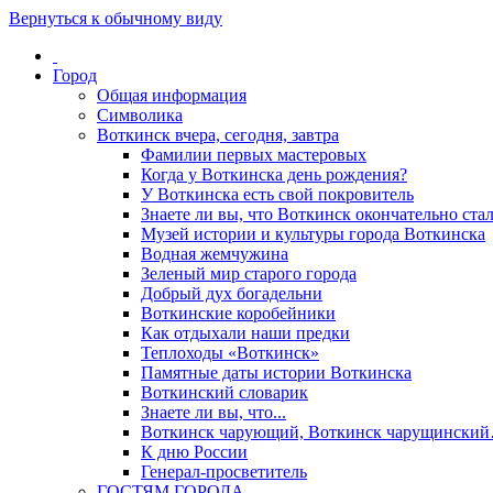
Вернуться к обычному виду
Город
Общая информация
Символика
Воткинск вчера, сегодня, завтра
Фамилии первых мастеровых
Когда у Воткинска день рождения?
У Воткинска есть свой покровитель
Знаете ли вы, что Воткинск окончательно стал
Музей истории и культуры города Воткинска
Водная жемчужина
Зеленый мир старого города
Добрый дух богадельни
Воткинские коробейники
Как отдыхали наши предки
Теплоходы «Воткинск»
Памятные даты истории Воткинска
Воткинский словарик
Знаете ли вы, что...
Воткинск чарующий, Воткинск чарущински
К дню России
Генерал-просветитель
ГОСТЯМ ГОРОДА