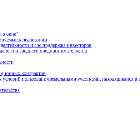
го окна"
ируемые к реализации
еятельности и гос.поддержка инвесторов
малого и среднего предпринимательства
ьности
иционных контрактов
х условий пользования земельными участками, находящимися в 
ательства