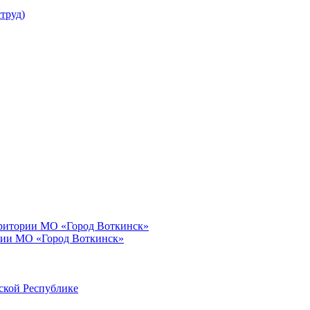
труд)
рритории МО «Город Воткинск»
рии МО «Город Воткинск»
ской Республике