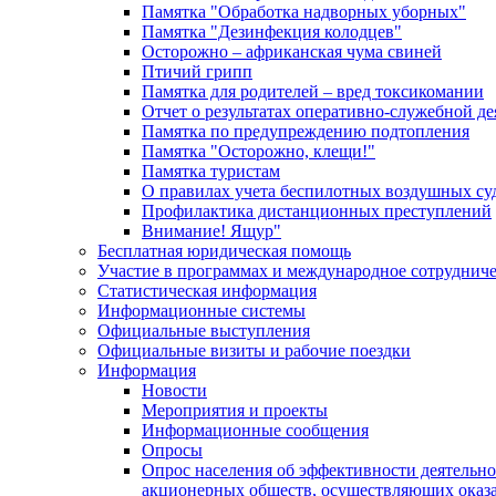
Памятка "Обработка надворных уборных"
Памятка "Дезинфекция колодцев"
Осторожно – африканская чума свиней
Птичий грипп
Памятка для родителей – вред токсикомании
Отчет о результатах оперативно-служебной д
Памятка по предупреждению подтопления
Памятка "Осторожно, клещи!"
Памятка туристам
О правилах учета беспилотных воздушных су
Профилактика дистанционных преступлений
Внимание! Ящур"
Бесплатная юридическая помощь
Участие в программах и международное сотруднич
Статистическая информация
Информационные системы
Официальные выступления
Официальные визиты и рабочие поездки
Информация
Новости
Мероприятия и проекты
Информационные сообщения
Опросы
Опрос населения об эффективности деятельн
акционерных обществ, осуществляющих оказа