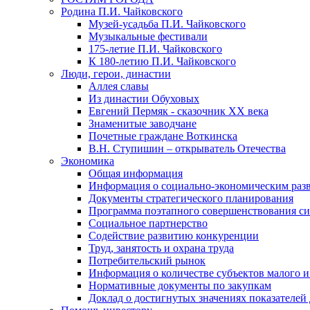
Родина П.И. Чайковского
Музей-усадьба П.И. Чайковского
Музыкальные фестивали
175-летие П.И. Чайковского
К 180-летию П.И. Чайковского
Люди, герои, династии
Аллея славы
Из династии Обуховых
Евгений Пермяк - сказочник XX века
Знаменитые заводчане
Почетные граждане Воткинска
В.Н. Ступишин – открыватель Отечества
Экономика
Общая информация
Информация о социально-экономическим раз
Документы стратегического планирования
Программа поэтапного совершенствования си
Социальное партнерство
Содействие развитию конкуренции
Труд, занятость и охрана труда
Потребительский рынок
Информация о количестве субъектов малого и
Нормативные документы по закупкам
Доклад о достигнутых значениях показателей