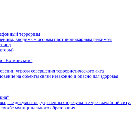
лефонный терроризм
ичениям, вводимым особым противопожарным режимом
ериод
кторы)
и "Воткинский"
овении угрозы совершения террористического акта
ение на объекты связи незаконно и опасно для здоровья
окна"
ыдаче документов, утраченных в результате чрезвычайной ситу
службе муниципального образования