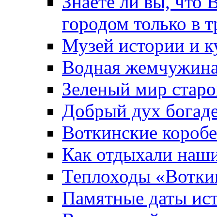
Знаете ли вы, что 
городом только в т
Музей истории и к
Водная жемчужин
Зеленый мир старо
Добрый дух богад
Воткинские короб
Как отдыхали наш
Теплоходы «Вотки
Памятные даты ис