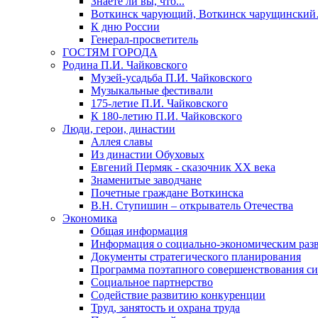
Знаете ли вы, что...
Воткинск чарующий, Воткинск чарущински
К дню России
Генерал-просветитель
ГОСТЯМ ГОРОДА
Родина П.И. Чайковского
Музей-усадьба П.И. Чайковского
Музыкальные фестивали
175-летие П.И. Чайковского
К 180-летию П.И. Чайковского
Люди, герои, династии
Аллея славы
Из династии Обуховых
Евгений Пермяк - сказочник XX века
Знаменитые заводчане
Почетные граждане Воткинска
В.Н. Ступишин – открыватель Отечества
Экономика
Общая информация
Информация о социально-экономическим раз
Документы стратегического планирования
Программа поэтапного совершенствования си
Социальное партнерство
Содействие развитию конкуренции
Труд, занятость и охрана труда