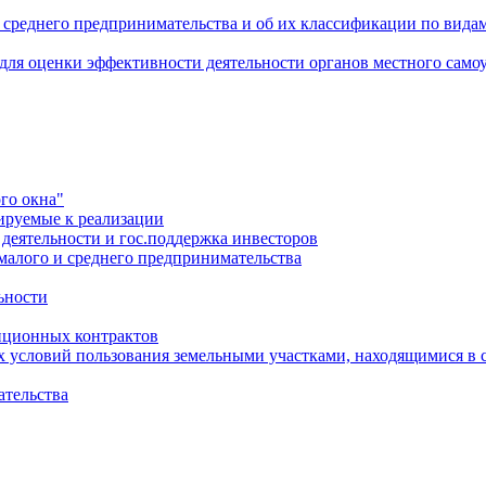
 среднего предпринимательства и об их классификации по видам
 для оценки эффективности деятельности органов местного само
го окна"
ируемые к реализации
еятельности и гос.поддержка инвесторов
малого и среднего предпринимательства
ьности
иционных контрактов
х условий пользования земельными участками, находящимися в 
ательства