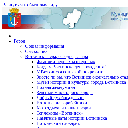
Вернуться к обычному виду
Город
Общая информация
Символика
Воткинск вчера, сегодня, завтра
Фамилии первых мастеровых
Когда у Воткинска день рождения?
У Воткинска есть свой покровитель
Знаете ли вы, что Воткинск окончательно стал
Музей истории и культуры города Воткинска
Водная жемчужина
Зеленый мир старого города
Добрый дух богадельни
Воткинские коробейники
Как отдыхали наши предки
Теплоходы «Воткинск»
Памятные даты истории Воткинска
Воткинский словарик