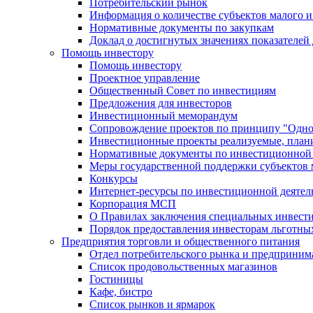
Потребительский рынок
Информация о количестве субъектов малого и
Нормативные документы по закупкам
Доклад о достигнутых значениях показателей
Помощь инвестору
Помощь инвестору
Проектное управление
Общественный Совет по инвестициям
Предложения для инвесторов
Инвестиционный меморандум
Сопровождение проектов по принципу "Oдно
Инвестиционные проекты реализуемые, план
Нормативные документы по инвестиционной д
Меры государственной поддержки субъектов 
Конкурсы
Интернет-ресурсы по инвестиционной деятел
Корпорация МСП
О Правилах заключения специальных инвест
Порядок предоставления инвесторам льготны
Предприятия торговли и общественного питания
Отдел потребительского рынка и предприним
Список продовольственных магазинов
Гостиницы
Кафе, бистро
Cписок рынков и ярмарок