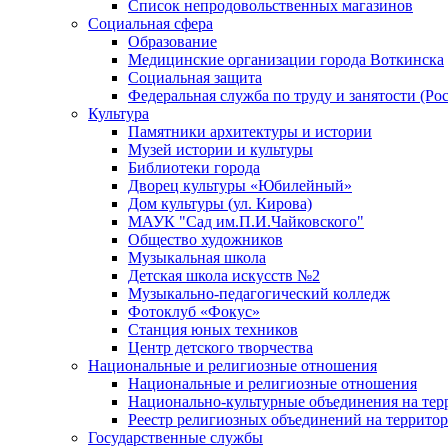
Список непродовольственных магазинов
Социальная сфера
Образование
Медицинские организации города Воткинска
Социальная защита
Федеральная служба по труду и занятости (Рос
Культура
Памятники архитектуры и истории
Музей истории и культуры
Библиотеки города
Дворец культуры «Юбилейный»
Дом культуры (ул. Кирова)
МАУК "Сад им.П.И.Чайковского"
Общество художников
Музыкальная школа
Детская школа искусств №2
Музыкально-педагогический колледж
Фотоклуб «Фокус»
Станция юных техников
Центр детского творчества
Национальные и религиозные отношения
Национальные и религиозные отношения
Национально-культурные объединения на те
Реестр религиозных объединений на террито
Государственные службы