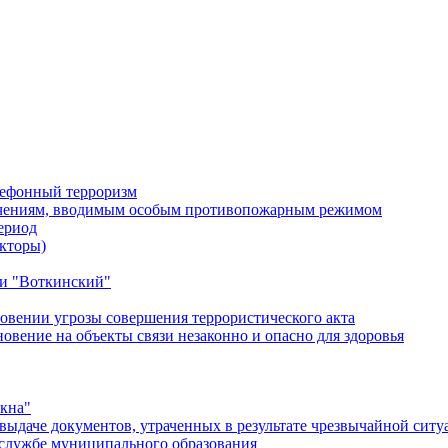
лефонный терроризм
ичениям, вводимым особым противопожарным режимом
ериод
кторы)
и "Воткинский"
овении угрозы совершения террористического акта
ение на объекты связи незаконно и опасно для здоровья
окна"
ыдаче документов, утраченных в результате чрезвычайной ситу
службе муниципального образования