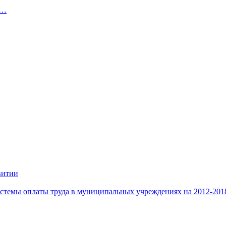
й…
витии
стемы оплаты труда в муниципальных учреждениях на 2012-201