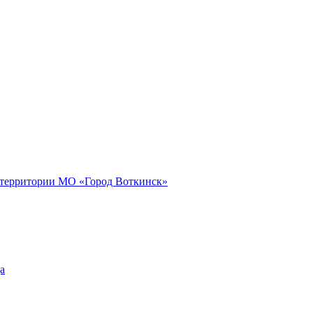
 территории МО «Город Воткинск»
а