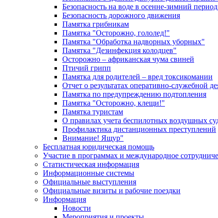
Безопасность на воде в осенне-зимний период
Безопасность дорожного движения
Памятка грибникам
Памятка "Осторожно, гололед!"
Памятка "Обработка надворных уборных"
Памятка "Дезинфекция колодцев"
Осторожно – африканская чума свиней
Птичий грипп
Памятка для родителей – вред токсикомании
Отчет о результатах оперативно-служебной д
Памятка по предупреждению подтопления
Памятка "Осторожно, клещи!"
Памятка туристам
О правилах учета беспилотных воздушных су
Профилактика дистанционных преступлений
Внимание! Ящур"
Бесплатная юридическая помощь
Участие в программах и международное сотруднич
Статистическая информация
Информационные системы
Официальные выступления
Официальные визиты и рабочие поездки
Информация
Новости
Мероприятия и проекты