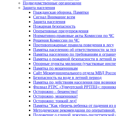
Подведомственные организации
Защита населения
Гражданская оборона. Памятки
Сигнал Внимание всем
Защита населения
Пожарная безопасность
Оперативные предупреждения
Нормативно-правовые акты Комиссии по ЧС
Решения Комиссии по ЧС
Противопожарные правила поведения в лесу
Памятка населению об ответственности за те
Памятка населению по требованиям и огран
Памятка о пожарной безопасности в летний п
Опорные пункты милиции (участковые инспе
Памятка по мошенникам
Сайт Межмуниципального отдела МВД Росси
Безопасность на воде в летний период
Памятка по действиям населения при возникн
Филиал РТРС «Удмуртский РРТПЦ»: проникнов
Осторожно – бешенство!
Осторожно, мошенники!
Осторожно: тонкий лед!
Памятка "Как уберечь ребенка от падения из 
Методические рекомендации по оперативной в
Положение о единой дежурно-диспетчерской 