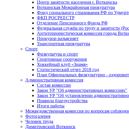
Центр занятости населения г. Воткинска
Воткинская Межрайонная прокуратура
Фонд социального страхования РФ по Удмурт
ФКП РОСРЕЕСТР
Отделение Пенсионного Фонда РФ
Федеральная служба по труду и занятости (Рос
Антитеррористическая комиссия города Вотк
Прокурор разъясняет
Транспортная прокуратура
Спорт
Физкультура и спорт
Спортивные сооружения
Хоккейный клуб «Знамя»
Статистический отчет 2018 год
План Официальных физкультурно - оздоровит
Административная комиссия
Состав комиссии
Закон УР "Об административных комиссиях"
Закон УР "Об установлении административно
Правила благоустройства
Итоги работы
Межведомственная комиссия по вопросам соблюдени
Фотогалерея
Человек труда
Димитровский Воткинск