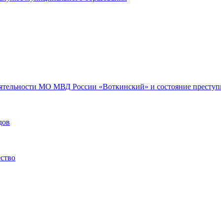
еятельности МО МВД России «Воткинский» и состояние преступн
дов
ество