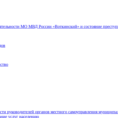
еятельности МО МВД России «Воткинский» и состояние преступн
дов
ество
ости руководителей органов местного самоуправления муниципа
ние услуг населению