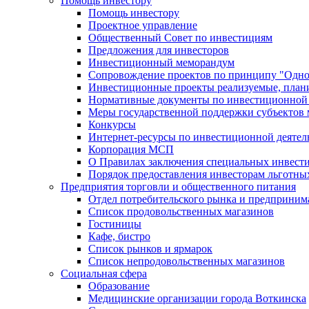
Помощь инвестору
Помощь инвестору
Проектное управление
Общественный Совет по инвестициям
Предложения для инвесторов
Инвестиционный меморандум
Сопровождение проектов по принципу "Oдно
Инвестиционные проекты реализуемые, план
Нормативные документы по инвестиционной д
Меры государственной поддержки субъектов 
Конкурсы
Интернет-ресурсы по инвестиционной деятел
Корпорация МСП
О Правилах заключения специальных инвест
Порядок предоставления инвесторам льготны
Предприятия торговли и общественного питания
Отдел потребительского рынка и предприним
Список продовольственных магазинов
Гостиницы
Кафе, бистро
Cписок рынков и ярмарок
Список непродовольственных магазинов
Социальная сфера
Образование
Медицинские организации города Воткинска