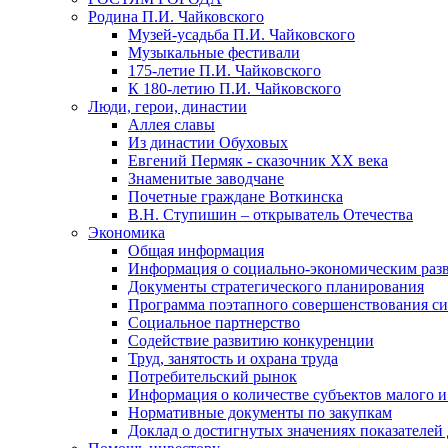
Родина П.И. Чайковского
Музей-усадьба П.И. Чайковского
Музыкальные фестивали
175-летие П.И. Чайковского
К 180-летию П.И. Чайковского
Люди, герои, династии
Аллея славы
Из династии Обуховых
Евгений Пермяк - сказочник XX века
Знаменитые заводчане
Почетные граждане Воткинска
В.Н. Ступишин – открыватель Отечества
Экономика
Общая информация
Информация о социально-экономическим раз
Документы стратегического планирования
Программа поэтапного совершенствования си
Социальное партнерство
Содействие развитию конкуренции
Труд, занятость и охрана труда
Потребительский рынок
Информация о количестве субъектов малого и
Нормативные документы по закупкам
Доклад о достигнутых значениях показателей