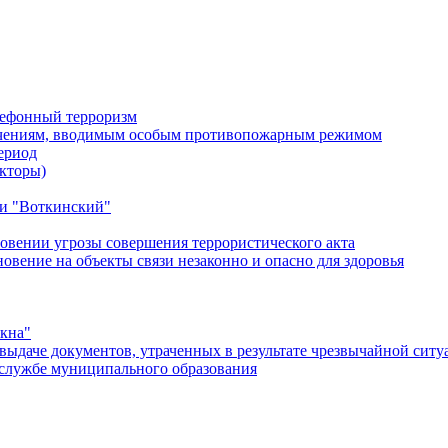
лефонный терроризм
ичениям, вводимым особым противопожарным режимом
ериод
кторы)
и "Воткинский"
овении угрозы совершения террористического акта
ение на объекты связи незаконно и опасно для здоровья
окна"
ыдаче документов, утраченных в результате чрезвычайной ситу
службе муниципального образования