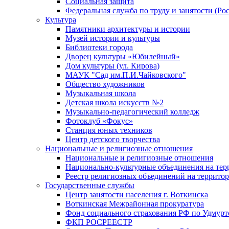
Социальная защита
Федеральная служба по труду и занятости (Рос
Культура
Памятники архитектуры и истории
Музей истории и культуры
Библиотеки города
Дворец культуры «Юбилейный»
Дом культуры (ул. Кирова)
МАУК "Сад им.П.И.Чайковского"
Общество художников
Музыкальная школа
Детская школа искусств №2
Музыкально-педагогический колледж
Фотоклуб «Фокус»
Станция юных техников
Центр детского творчества
Национальные и религиозные отношения
Национальные и религиозные отношения
Национально-культурные объединения на те
Реестр религиозных объединений на террито
Государственные службы
Центр занятости населения г. Воткинска
Воткинская Межрайонная прокуратура
Фонд социального страхования РФ по Удмурт
ФКП РОСРЕЕСТР