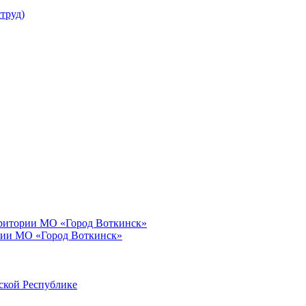
труд)
рритории МО «Город Воткинск»
рии МО «Город Воткинск»
ской Республике