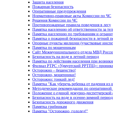
Защита населения
Пожарная безопасность
Оперативные предупреждения
Нормативно-правовые акты Комиссии по ЧС
Решения Комиссии по ЧС
Противопожарные правила поведения в лесу
Памятка населению об ответственности за те
Памятка населению по требованиям и огран
Памятка о пожарной безопасности в летний п
Опорные пункты милиции (участковые инспе
Памятка по мошенникам
Сайт Межмуниципального отдела МВД Росси
Безопасность на воде в летний период
Памятка по действиям населения при возникн
Филиал РТРС «Удмуртский РРТПЦ»: проникнов
Осторожно – бешенство!
Осторожно, мошенники!
Осторожно: тонкий лед!
Памятка "Как уберечь ребенка от падения из 
Методические рекомендации по оперативной в
Положение о единой дежурно-диспетчерской 
Безопасность на воде в осенне-зимний период
Безопасность дорожного движения
Памятка грибникам
Памятка "Осторожно, гололед!"