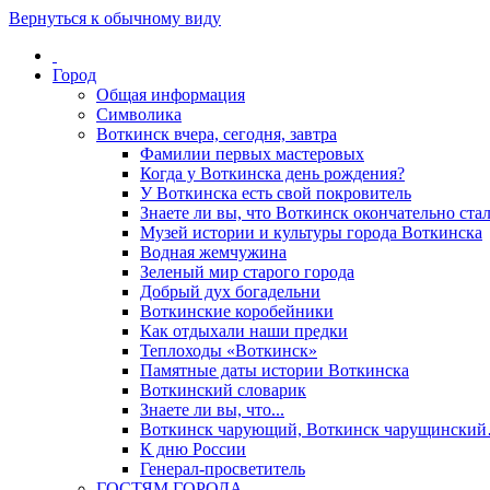
Вернуться к обычному виду
Город
Общая информация
Символика
Воткинск вчера, сегодня, завтра
Фамилии первых мастеровых
Когда у Воткинска день рождения?
У Воткинска есть свой покровитель
Знаете ли вы, что Воткинск окончательно стал
Музей истории и культуры города Воткинска
Водная жемчужина
Зеленый мир старого города
Добрый дух богадельни
Воткинские коробейники
Как отдыхали наши предки
Теплоходы «Воткинск»
Памятные даты истории Воткинска
Воткинский словарик
Знаете ли вы, что...
Воткинск чарующий, Воткинск чарущински
К дню России
Генерал-просветитель
ГОСТЯМ ГОРОДА