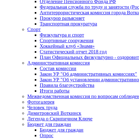
Отделение Пенсионного Фонда РФ
Федеральная служба по труду и занятости (Рос
Антитеррористическая комиссия города Вотк
Прокурор разъясняет
Транспортная прокуратура
Спорт
Физкультура и спорт
Спортивные сооружения
Хоккейный клуб «Знамя»
Статистический отчет 2018 год
План Официальных физкультурно - оздоровит
Административная комиссия
Состав комиссии
Закон УР "Об административных комиссиях"
Закон УР "Об установлении административно
Правила благоустройства
Итоги работы
Межведомственная комиссия по вопросам соблюдени
Фотогалерея
Человек труда
Димитровский Воткинск
Легенда о Скрипичном Ключе
Бюджет для граждан
Бюджет для граждан
Опрос