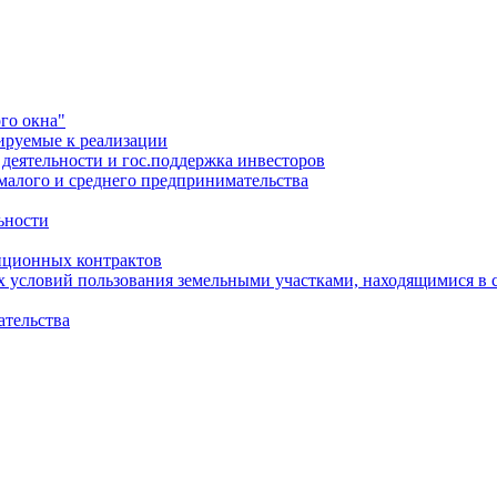
го окна"
ируемые к реализации
еятельности и гос.поддержка инвесторов
малого и среднего предпринимательства
ьности
иционных контрактов
х условий пользования земельными участками, находящимися в 
ательства