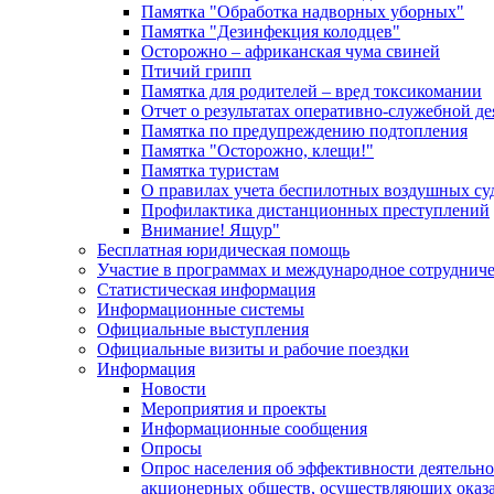
Памятка "Обработка надворных уборных"
Памятка "Дезинфекция колодцев"
Осторожно – африканская чума свиней
Птичий грипп
Памятка для родителей – вред токсикомании
Отчет о результатах оперативно-служебной д
Памятка по предупреждению подтопления
Памятка "Осторожно, клещи!"
Памятка туристам
О правилах учета беспилотных воздушных су
Профилактика дистанционных преступлений
Внимание! Ящур"
Бесплатная юридическая помощь
Участие в программах и международное сотруднич
Статистическая информация
Информационные системы
Официальные выступления
Официальные визиты и рабочие поездки
Информация
Новости
Мероприятия и проекты
Информационные сообщения
Опросы
Опрос населения об эффективности деятельн
акционерных обществ, осуществляющих оказа