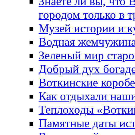
Знаете ли вы, что 
городом только в т
Музей истории и к
Водная жемчужин
Зеленый мир старо
Добрый дух богад
Воткинские короб
Как отдыхали наш
Теплоходы «Вотки
Памятные даты ис