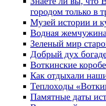
Знаете ли вы, что 
городом только в т
Музей истории и к
Водная жемчужин
Зеленый мир старо
Добрый дух богад
Воткинские короб
Как отдыхали наш
Теплоходы «Вотки
Памятные даты ис