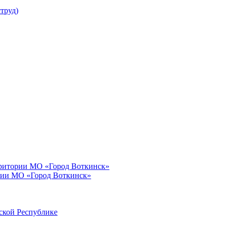
труд)
рритории МО «Город Воткинск»
рии МО «Город Воткинск»
ской Республике