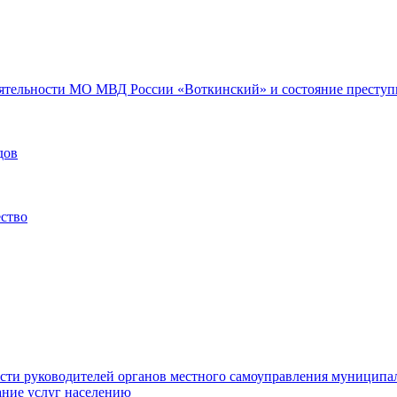
еятельности МО МВД России «Воткинский» и состояние преступн
дов
ество
ости руководителей органов местного самоуправления муниципа
ние услуг населению