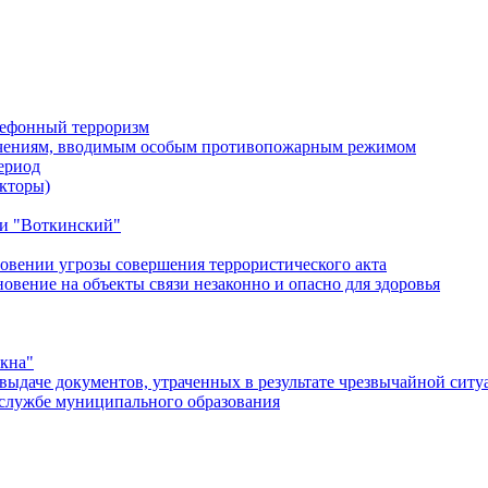
лефонный терроризм
ичениям, вводимым особым противопожарным режимом
ериод
кторы)
и "Воткинский"
овении угрозы совершения террористического акта
ение на объекты связи незаконно и опасно для здоровья
окна"
ыдаче документов, утраченных в результате чрезвычайной ситу
службе муниципального образования