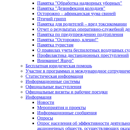
Памятка "Обработка надворных уборных"
Памятка "Дезинфекция колодцев"
Осторожно – африканская чума свиней
Птичий грипп
Памятка для родителей – вред токсикомании
Отчет о результатах оперативно-служебной д
Памятка по предупреждению подтопления
Памятка "Осторожно, клещи!"
Памятка туристам
О правилах учета беспилотных воздушных су
Профилактика дистанционных преступлений
Внимание! Ящур"
Бесплатная юридическая помощь
Участие в программах и международное сотруднич
Статистическая информация
Информационные системы
Официальные выступления
Официальные визиты и рабочие поездки
Информация
Новости
Мероприятия и проекты
Информационные сообщения
Опросы
Опрос населения об эффективности деятельн
акционерных обществ, осуществляющих оказа