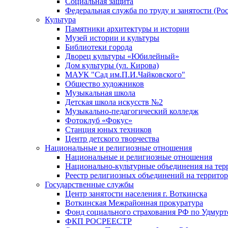
Социальная защита
Федеральная служба по труду и занятости (Рос
Культура
Памятники архитектуры и истории
Музей истории и культуры
Библиотеки города
Дворец культуры «Юбилейный»
Дом культуры (ул. Кирова)
МАУК "Сад им.П.И.Чайковского"
Общество художников
Музыкальная школа
Детская школа искусств №2
Музыкально-педагогический колледж
Фотоклуб «Фокус»
Станция юных техников
Центр детского творчества
Национальные и религиозные отношения
Национальные и религиозные отношения
Национально-культурные объединения на те
Реестр религиозных объединений на террито
Государственные службы
Центр занятости населения г. Воткинска
Воткинская Межрайонная прокуратура
Фонд социального страхования РФ по Удмурт
ФКП РОСРЕЕСТР