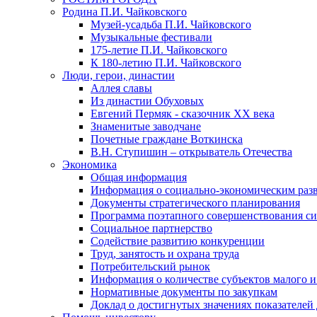
Родина П.И. Чайковского
Музей-усадьба П.И. Чайковского
Музыкальные фестивали
175-летие П.И. Чайковского
К 180-летию П.И. Чайковского
Люди, герои, династии
Аллея славы
Из династии Обуховых
Евгений Пермяк - сказочник XX века
Знаменитые заводчане
Почетные граждане Воткинска
В.Н. Ступишин – открыватель Отечества
Экономика
Общая информация
Информация о социально-экономическим раз
Документы стратегического планирования
Программа поэтапного совершенствования си
Социальное партнерство
Содействие развитию конкуренции
Труд, занятость и охрана труда
Потребительский рынок
Информация о количестве субъектов малого и
Нормативные документы по закупкам
Доклад о достигнутых значениях показателей