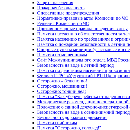
Защита населения
Пожарная безопасность
Оперативные предупреждения
Нормативно-правовые акты Комиссии по ЧС
Решения Комиссии по ЧС
Противопожарные правила поведения в лесу
Памятка населению об ответственности за те
Памятка населению по требованиям и огран
Памятка о пожарной безопасности в летний п
Опорные пункты милиции (участковые инспе
Памятка по мошенникам
Сайт Межмуниципального отдела МВД Росси
Безопасность на воде в летний период
Памятка по действиям населения при возникн
Филиал РТРС «Удмуртский РРТПЦ»: проникнов
Осторожно – бешенство!
Осторожно, мошенники!
Осторожно: тонкий лед!
Памятка "Как уберечь ребенка от падения из 
Методические рекомендации по оперативной в
Положение о единой дежурно-диспетчерской 
Безопасность на воде в осенне-зимний период
Безопасность дорожного движения
Памятка грибникам
Памятка "Осторожно, гололед!"