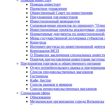
Помощь инвестору
Помощь инвестору
Проектное управление
Общественный Совет по инвестициям
Предложения для инвесторов
Инвестиционный меморандум
Сопровождение проектов по принципу "Oдно
Инвестиционные проекты реализуемые, план
Нормативные документы по инвестиционной д
Меры государственной поддержки субъектов 
Конкурсы
Интернет-ресурсы по инвестиционной деятел
Корпорация МСП
О Правилах заключения специальных инвест
Порядок предоставления инвесторам льготны
Предприятия торговли и общественного питания
Отдел потребительского рынка и предприним
Список продовольственных магазинов
Гостиницы
Кафе, бистро
Cписок рынков и ярмарок
Список непродовольственных магазинов
Социальная сфера
Образование
Медицинские организации города Воткинска