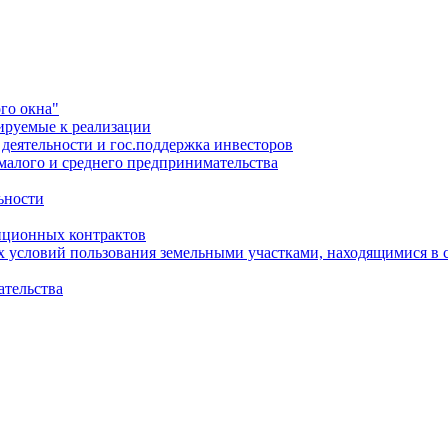
го окна"
ируемые к реализации
еятельности и гос.поддержка инвесторов
малого и среднего предпринимательства
ьности
иционных контрактов
х условий пользования земельными участками, находящимися в 
ательства