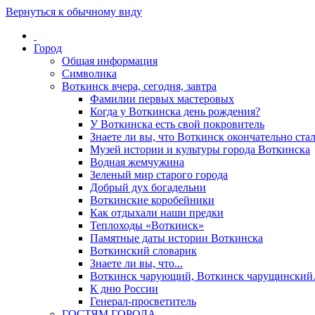
Вернуться к обычному виду
Город
Общая информация
Символика
Воткинск вчера, сегодня, завтра
Фамилии первых мастеровых
Когда у Воткинска день рождения?
У Воткинска есть свой покровитель
Знаете ли вы, что Воткинск окончательно стал
Музей истории и культуры города Воткинска
Водная жемчужина
Зеленый мир старого города
Добрый дух богадельни
Воткинские коробейники
Как отдыхали наши предки
Теплоходы «Воткинск»
Памятные даты истории Воткинска
Воткинский словарик
Знаете ли вы, что...
Воткинск чарующий, Воткинск чарущински
К дню России
Генерал-просветитель
ГОСТЯМ ГОРОДА