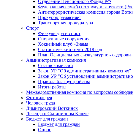
Отделение Пенсионного Фонда РФ
Федеральная служба по труду и занятости (Рос
Антитеррористическая комиссия города Вотк
Прокурор разъясняет
Транспортная прокуратура
Спорт
Физкультура и спорт
Спортивные сооружения
Хоккейный клуб «Знамя»
Статистический отчет 2018 год
План Официальных физкультурно - оздоровит
Административная комиссия
Состав комиссии
Закон УР "Об административных комиссиях"
Закон УР "Об установлении административно
Правила благоустройства
Итоги работы
Межведомственная комиссия по вопросам соблюдени
Фотогалерея
Человек труда
Димитровский Воткинск
Легенда о Скрипичном Ключе
Бюджет для граждан
Бюджет для граждан
Опрос