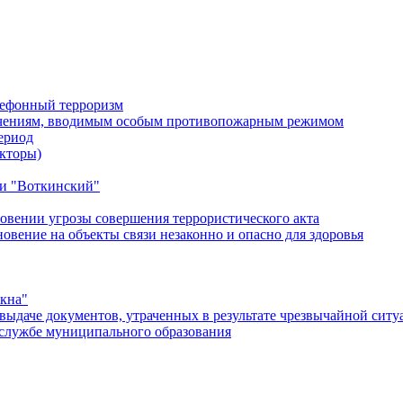
лефонный терроризм
ичениям, вводимым особым противопожарным режимом
ериод
кторы)
и "Воткинский"
овении угрозы совершения террористического акта
ение на объекты связи незаконно и опасно для здоровья
окна"
ыдаче документов, утраченных в результате чрезвычайной ситу
службе муниципального образования