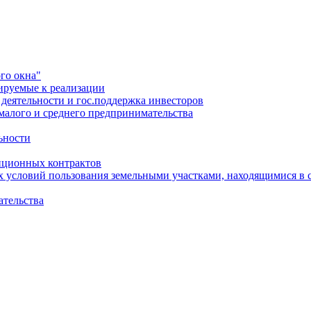
го окна"
ируемые к реализации
еятельности и гос.поддержка инвесторов
малого и среднего предпринимательства
ьности
иционных контрактов
х условий пользования земельными участками, находящимися в 
ательства