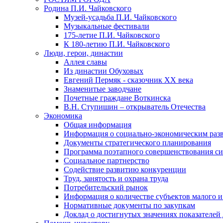
Родина П.И. Чайковского
Музей-усадьба П.И. Чайковского
Музыкальные фестивали
175-летие П.И. Чайковского
К 180-летию П.И. Чайковского
Люди, герои, династии
Аллея славы
Из династии Обуховых
Евгений Пермяк - сказочник XX века
Знаменитые заводчане
Почетные граждане Воткинска
В.Н. Ступишин – открыватель Отечества
Экономика
Общая информация
Информация о социально-экономическим раз
Документы стратегического планирования
Программа поэтапного совершенствования си
Социальное партнерство
Содействие развитию конкуренции
Труд, занятость и охрана труда
Потребительский рынок
Информация о количестве субъектов малого и
Нормативные документы по закупкам
Доклад о достигнутых значениях показателей