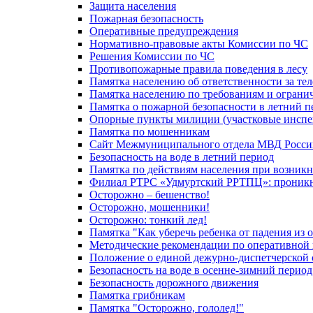
Защита населения
Пожарная безопасность
Оперативные предупреждения
Нормативно-правовые акты Комиссии по ЧС
Решения Комиссии по ЧС
Противопожарные правила поведения в лесу
Памятка населению об ответственности за те
Памятка населению по требованиям и огран
Памятка о пожарной безопасности в летний п
Опорные пункты милиции (участковые инспе
Памятка по мошенникам
Сайт Межмуниципального отдела МВД Росси
Безопасность на воде в летний период
Памятка по действиям населения при возникн
Филиал РТРС «Удмуртский РРТПЦ»: проникнов
Осторожно – бешенство!
Осторожно, мошенники!
Осторожно: тонкий лед!
Памятка "Как уберечь ребенка от падения из 
Методические рекомендации по оперативной в
Положение о единой дежурно-диспетчерской 
Безопасность на воде в осенне-зимний период
Безопасность дорожного движения
Памятка грибникам
Памятка "Осторожно, гололед!"