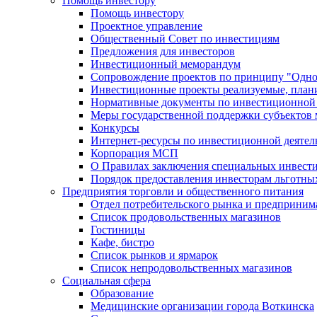
Помощь инвестору
Помощь инвестору
Проектное управление
Общественный Совет по инвестициям
Предложения для инвесторов
Инвестиционный меморандум
Сопровождение проектов по принципу "Oдно
Инвестиционные проекты реализуемые, план
Нормативные документы по инвестиционной д
Меры государственной поддержки субъектов 
Конкурсы
Интернет-ресурсы по инвестиционной деятел
Корпорация МСП
О Правилах заключения специальных инвест
Порядок предоставления инвесторам льготны
Предприятия торговли и общественного питания
Отдел потребительского рынка и предприним
Список продовольственных магазинов
Гостиницы
Кафе, бистро
Cписок рынков и ярмарок
Список непродовольственных магазинов
Социальная сфера
Образование
Медицинские организации города Воткинска