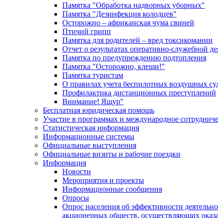
Памятка "Обработка надворных уборных"
Памятка "Дезинфекция колодцев"
Осторожно – африканская чума свиней
Птичий грипп
Памятка для родителей – вред токсикомании
Отчет о результатах оперативно-служебной д
Памятка по предупреждению подтопления
Памятка "Осторожно, клещи!"
Памятка туристам
О правилах учета беспилотных воздушных су
Профилактика дистанционных преступлений
Внимание! Ящур"
Бесплатная юридическая помощь
Участие в программах и международное сотруднич
Статистическая информация
Информационные системы
Официальные выступления
Официальные визиты и рабочие поездки
Информация
Новости
Мероприятия и проекты
Информационные сообщения
Опросы
Опрос населения об эффективности деятельн
акционерных обществ, осуществляющих оказа