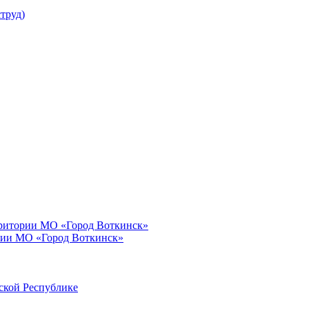
труд)
рритории МО «Город Воткинск»
рии МО «Город Воткинск»
ской Республике