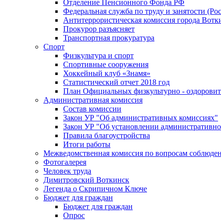
Отделение Пенсионного Фонда РФ
Федеральная служба по труду и занятости (Рос
Антитеррористическая комиссия города Вотк
Прокурор разъясняет
Транспортная прокуратура
Спорт
Физкультура и спорт
Спортивные сооружения
Хоккейный клуб «Знамя»
Статистический отчет 2018 год
План Официальных физкультурно - оздоровит
Административная комиссия
Состав комиссии
Закон УР "Об административных комиссиях"
Закон УР "Об установлении административно
Правила благоустройства
Итоги работы
Межведомственная комиссия по вопросам соблюдени
Фотогалерея
Человек труда
Димитровский Воткинск
Легенда о Скрипичном Ключе
Бюджет для граждан
Бюджет для граждан
Опрос