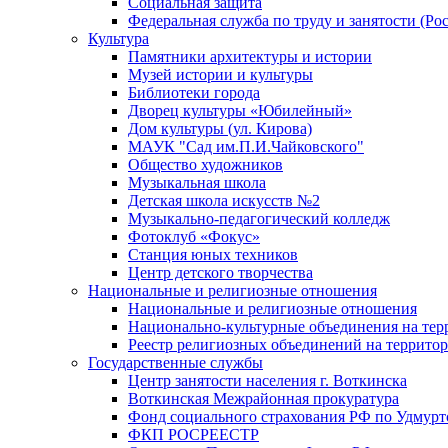
Социальная защита
Федеральная служба по труду и занятости (Рос
Культура
Памятники архитектуры и истории
Музей истории и культуры
Библиотеки города
Дворец культуры «Юбилейный»
Дом культуры (ул. Кирова)
МАУК "Сад им.П.И.Чайковского"
Общество художников
Музыкальная школа
Детская школа искусств №2
Музыкально-педагогический колледж
Фотоклуб «Фокус»
Станция юных техников
Центр детского творчества
Национальные и религиозные отношения
Национальные и религиозные отношения
Национально-культурные объединения на те
Реестр религиозных объединений на террито
Государственные службы
Центр занятости населения г. Воткинска
Воткинская Межрайонная прокуратура
Фонд социального страхования РФ по Удмурт
ФКП РОСРЕЕСТР