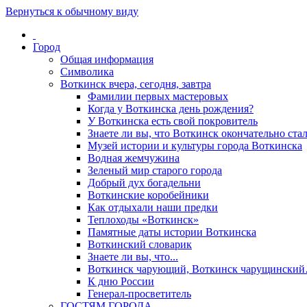
Вернуться к обычному виду
Город
Общая информация
Символика
Воткинск вчера, сегодня, завтра
Фамилии первых мастеровых
Когда у Воткинска день рождения?
У Воткинска есть свой покровитель
Знаете ли вы, что Воткинск окончательно стал
Музей истории и культуры города Воткинска
Водная жемчужина
Зеленый мир старого города
Добрый дух богадельни
Воткинские коробейники
Как отдыхали наши предки
Теплоходы «Воткинск»
Памятные даты истории Воткинска
Воткинский словарик
Знаете ли вы, что...
Воткинск чарующий, Воткинск чарущински
К дню России
Генерал-просветитель
ГОСТЯМ ГОРОДА