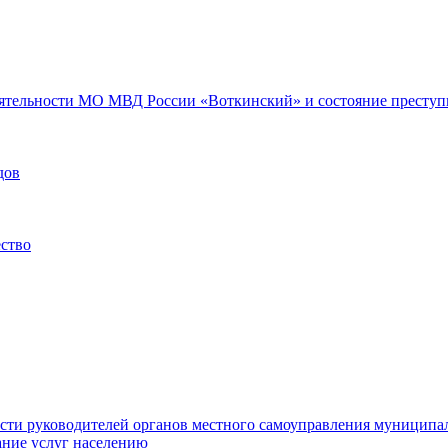
еятельности МО МВД России «Воткинский» и состояние преступн
дов
ество
ости руководителей органов местного самоуправления муниципа
ние услуг населению