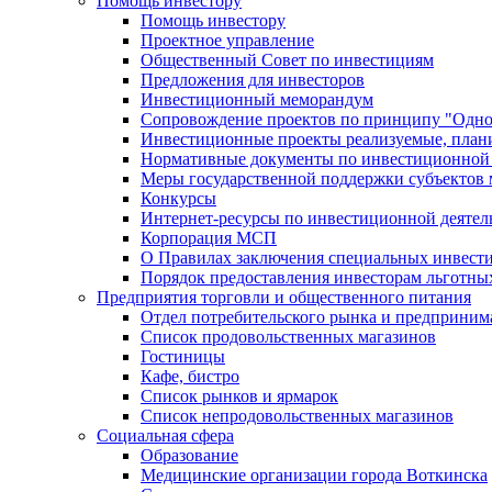
Помощь инвестору
Помощь инвестору
Проектное управление
Общественный Совет по инвестициям
Предложения для инвесторов
Инвестиционный меморандум
Сопровождение проектов по принципу "Oдно
Инвестиционные проекты реализуемые, план
Нормативные документы по инвестиционной д
Меры государственной поддержки субъектов 
Конкурсы
Интернет-ресурсы по инвестиционной деятел
Корпорация МСП
О Правилах заключения специальных инвест
Порядок предоставления инвесторам льготны
Предприятия торговли и общественного питания
Отдел потребительского рынка и предприним
Список продовольственных магазинов
Гостиницы
Кафе, бистро
Cписок рынков и ярмарок
Список непродовольственных магазинов
Социальная сфера
Образование
Медицинские организации города Воткинска