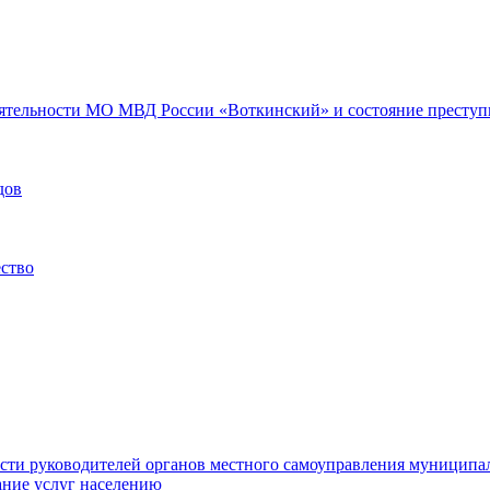
еятельности МО МВД России «Воткинский» и состояние преступн
дов
ество
ости руководителей органов местного самоуправления муниципа
ние услуг населению