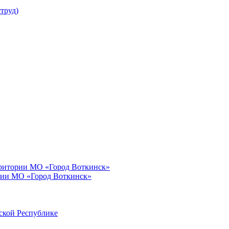
труд)
рритории МО «Город Воткинск»
рии МО «Город Воткинск»
ской Республике