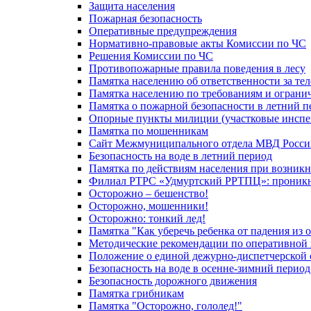
Защита населения
Пожарная безопасность
Оперативные предупреждения
Нормативно-правовые акты Комиссии по ЧС
Решения Комиссии по ЧС
Противопожарные правила поведения в лесу
Памятка населению об ответственности за те
Памятка населению по требованиям и огран
Памятка о пожарной безопасности в летний п
Опорные пункты милиции (участковые инспе
Памятка по мошенникам
Сайт Межмуниципального отдела МВД Росси
Безопасность на воде в летний период
Памятка по действиям населения при возникн
Филиал РТРС «Удмуртский РРТПЦ»: проникнов
Осторожно – бешенство!
Осторожно, мошенники!
Осторожно: тонкий лед!
Памятка "Как уберечь ребенка от падения из 
Методические рекомендации по оперативной в
Положение о единой дежурно-диспетчерской 
Безопасность на воде в осенне-зимний период
Безопасность дорожного движения
Памятка грибникам
Памятка "Осторожно, гололед!"