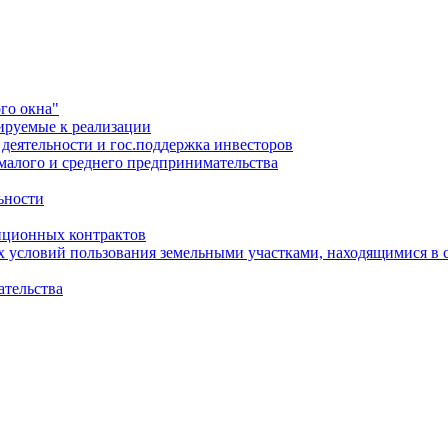
го окна"
ируемые к реализации
еятельности и гос.поддержка инвесторов
малого и среднего предпринимательства
ьности
иционных контрактов
х условий пользования земельными участками, находящимися в 
ательства