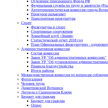
Отделение Пенсионного Фонда РФ
Федеральная служба по труду и занятости (Рос
Антитеррористическая комиссия города Вотк
Прокурор разъясняет
Транспортная прокуратура
Спорт
Физкультура и спорт
Спортивные сооружения
Хоккейный клуб «Знамя»
Статистический отчет 2018 год
План Официальных физкультурно - оздоровит
Административная комиссия
Состав комиссии
Закон УР "Об административных комиссиях"
Закон УР "Об установлении административно
Правила благоустройства
Итоги работы
Межведомственная комиссия по вопросам соблюдени
Фотогалерея
Человек труда
Димитровский Воткинск
Легенда о Скрипичном Ключе
Бюджет для граждан
Бюджет для граждан
Опрос