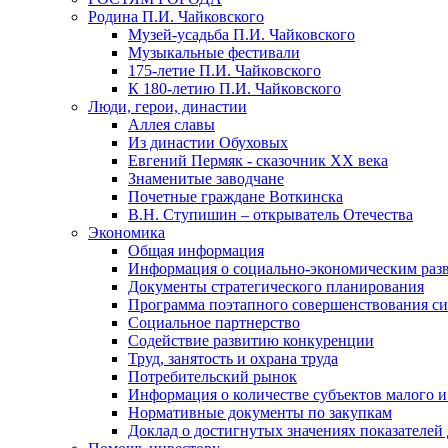
Родина П.И. Чайковского
Музей-усадьба П.И. Чайковского
Музыкальные фестивали
175-летие П.И. Чайковского
К 180-летию П.И. Чайковского
Люди, герои, династии
Аллея славы
Из династии Обуховых
Евгений Пермяк - сказочник XX века
Знаменитые заводчане
Почетные граждане Воткинска
В.Н. Ступишин – открыватель Отечества
Экономика
Общая информация
Информация о социально-экономическим раз
Документы стратегического планирования
Программа поэтапного совершенствования си
Социальное партнерство
Содействие развитию конкуренции
Труд, занятость и охрана труда
Потребительский рынок
Информация о количестве субъектов малого и
Нормативные документы по закупкам
Доклад о достигнутых значениях показателей