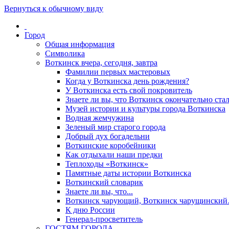
Вернуться к обычному виду
Город
Общая информация
Символика
Воткинск вчера, сегодня, завтра
Фамилии первых мастеровых
Когда у Воткинска день рождения?
У Воткинска есть свой покровитель
Знаете ли вы, что Воткинск окончательно стал
Музей истории и культуры города Воткинска
Водная жемчужина
Зеленый мир старого города
Добрый дух богадельни
Воткинские коробейники
Как отдыхали наши предки
Теплоходы «Воткинск»
Памятные даты истории Воткинска
Воткинский словарик
Знаете ли вы, что...
Воткинск чарующий, Воткинск чарущински
К дню России
Генерал-просветитель
ГОСТЯМ ГОРОДА