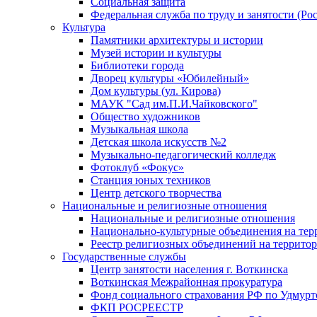
Социальная защита
Федеральная служба по труду и занятости (Рос
Культура
Памятники архитектуры и истории
Музей истории и культуры
Библиотеки города
Дворец культуры «Юбилейный»
Дом культуры (ул. Кирова)
МАУК "Сад им.П.И.Чайковского"
Общество художников
Музыкальная школа
Детская школа искусств №2
Музыкально-педагогический колледж
Фотоклуб «Фокус»
Станция юных техников
Центр детского творчества
Национальные и религиозные отношения
Национальные и религиозные отношения
Национально-культурные объединения на те
Реестр религиозных объединений на террито
Государственные службы
Центр занятости населения г. Воткинска
Воткинская Межрайонная прокуратура
Фонд социального страхования РФ по Удмурт
ФКП РОСРЕЕСТР