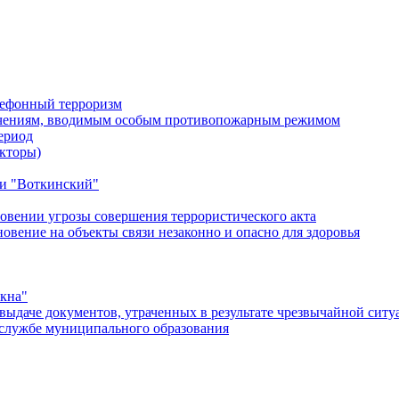
лефонный терроризм
ичениям, вводимым особым противопожарным режимом
ериод
кторы)
и "Воткинский"
овении угрозы совершения террористического акта
ение на объекты связи незаконно и опасно для здоровья
окна"
ыдаче документов, утраченных в результате чрезвычайной ситу
службе муниципального образования