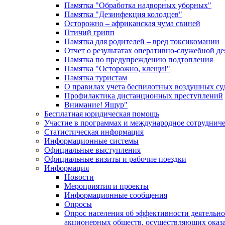
Памятка "Обработка надворных уборных"
Памятка "Дезинфекция колодцев"
Осторожно – африканская чума свиней
Птичий грипп
Памятка для родителей – вред токсикомании
Отчет о результатах оперативно-служебной д
Памятка по предупреждению подтопления
Памятка "Осторожно, клещи!"
Памятка туристам
О правилах учета беспилотных воздушных су
Профилактика дистанционных преступлений
Внимание! Ящур"
Бесплатная юридическая помощь
Участие в программах и международное сотруднич
Статистическая информация
Информационные системы
Официальные выступления
Официальные визиты и рабочие поездки
Информация
Новости
Мероприятия и проекты
Информационные сообщения
Опросы
Опрос населения об эффективности деятельн
акционерных обществ, осуществляющих оказа