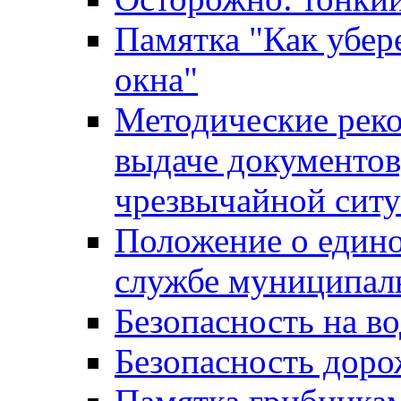
Памятка "Как убере
окна"
Методические рек
выдаче документов
чрезвычайной сит
Положение о един
службе муниципал
Безопасность на в
Безопасность дор