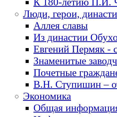
К 180-летию П.И. 
Люди, герои, династ
Аллея славы
Из династии Обух
Евгений Пермяк - 
Знаменитые заводч
Почетные граждан
В.Н. Ступишин – о
Экономика
Общая информаци