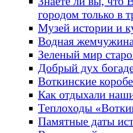
Знаете ли вы, что 
городом только в т
Музей истории и к
Водная жемчужин
Зеленый мир старо
Добрый дух богад
Воткинские короб
Как отдыхали наш
Теплоходы «Вотки
Памятные даты ис