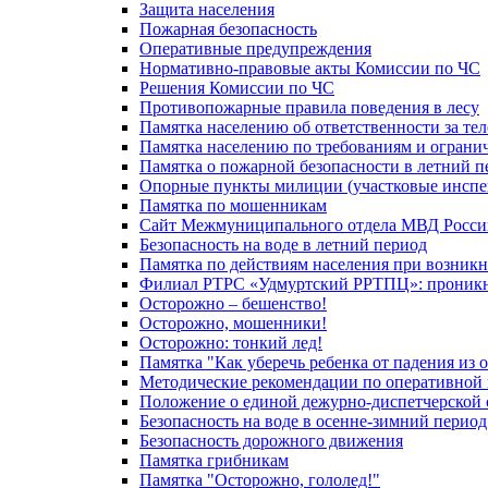
Защита населения
Пожарная безопасность
Оперативные предупреждения
Нормативно-правовые акты Комиссии по ЧС
Решения Комиссии по ЧС
Противопожарные правила поведения в лесу
Памятка населению об ответственности за те
Памятка населению по требованиям и огран
Памятка о пожарной безопасности в летний п
Опорные пункты милиции (участковые инспе
Памятка по мошенникам
Сайт Межмуниципального отдела МВД Росси
Безопасность на воде в летний период
Памятка по действиям населения при возникн
Филиал РТРС «Удмуртский РРТПЦ»: проникнов
Осторожно – бешенство!
Осторожно, мошенники!
Осторожно: тонкий лед!
Памятка "Как уберечь ребенка от падения из 
Методические рекомендации по оперативной в
Положение о единой дежурно-диспетчерской 
Безопасность на воде в осенне-зимний период
Безопасность дорожного движения
Памятка грибникам
Памятка "Осторожно, гололед!"