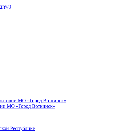
труд)
рритории МО «Город Воткинск»
рии МО «Город Воткинск»
ской Республике