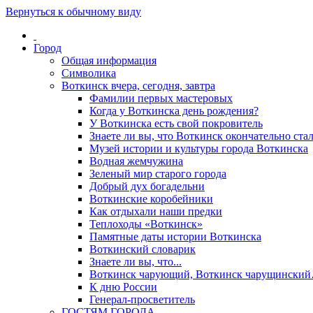
Вернуться к обычному виду
Город
Общая информация
Символика
Воткинск вчера, сегодня, завтра
Фамилии первых мастеровых
Когда у Воткинска день рождения?
У Воткинска есть свой покровитель
Знаете ли вы, что Воткинск окончательно стал
Музей истории и культуры города Воткинска
Водная жемчужина
Зеленый мир старого города
Добрый дух богадельни
Воткинские коробейники
Как отдыхали наши предки
Теплоходы «Воткинск»
Памятные даты истории Воткинска
Воткинский словарик
Знаете ли вы, что...
Воткинск чарующий, Воткинск чарущински
К дню России
Генерал-просветитель
ГОСТЯМ ГОРОДА