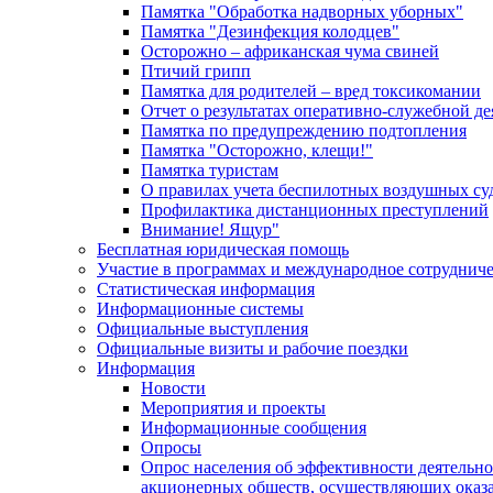
Памятка "Обработка надворных уборных"
Памятка "Дезинфекция колодцев"
Осторожно – африканская чума свиней
Птичий грипп
Памятка для родителей – вред токсикомании
Отчет о результатах оперативно-служебной д
Памятка по предупреждению подтопления
Памятка "Осторожно, клещи!"
Памятка туристам
О правилах учета беспилотных воздушных су
Профилактика дистанционных преступлений
Внимание! Ящур"
Бесплатная юридическая помощь
Участие в программах и международное сотруднич
Статистическая информация
Информационные системы
Официальные выступления
Официальные визиты и рабочие поездки
Информация
Новости
Мероприятия и проекты
Информационные сообщения
Опросы
Опрос населения об эффективности деятельн
акционерных обществ, осуществляющих оказа