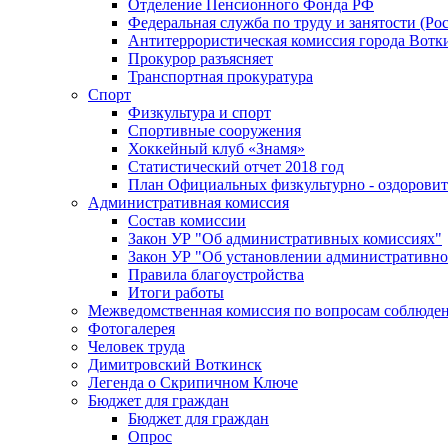
Отделение Пенсионного Фонда РФ
Федеральная служба по труду и занятости (Рос
Антитеррористическая комиссия города Вотк
Прокурор разъясняет
Транспортная прокуратура
Спорт
Физкультура и спорт
Спортивные сооружения
Хоккейный клуб «Знамя»
Статистический отчет 2018 год
План Официальных физкультурно - оздоровит
Административная комиссия
Состав комиссии
Закон УР "Об административных комиссиях"
Закон УР "Об установлении административно
Правила благоустройства
Итоги работы
Межведомственная комиссия по вопросам соблюдени
Фотогалерея
Человек труда
Димитровский Воткинск
Легенда о Скрипичном Ключе
Бюджет для граждан
Бюджет для граждан
Опрос