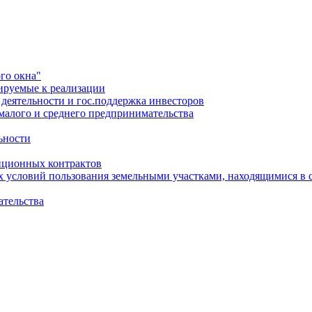
го окна"
ируемые к реализации
еятельности и гос.поддержка инвесторов
малого и среднего предпринимательства
ьности
иционных контрактов
х условий пользования земельными участками, находящимися в 
ательства