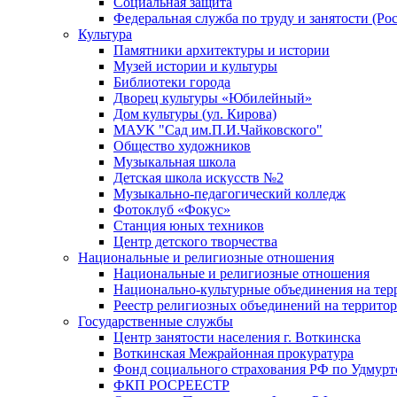
Социальная защита
Федеральная служба по труду и занятости (Рос
Культура
Памятники архитектуры и истории
Музей истории и культуры
Библиотеки города
Дворец культуры «Юбилейный»
Дом культуры (ул. Кирова)
МАУК "Сад им.П.И.Чайковского"
Общество художников
Музыкальная школа
Детская школа искусств №2
Музыкально-педагогический колледж
Фотоклуб «Фокус»
Станция юных техников
Центр детского творчества
Национальные и религиозные отношения
Национальные и религиозные отношения
Национально-культурные объединения на те
Реестр религиозных объединений на террито
Государственные службы
Центр занятости населения г. Воткинска
Воткинская Межрайонная прокуратура
Фонд социального страхования РФ по Удмурт
ФКП РОСРЕЕСТР