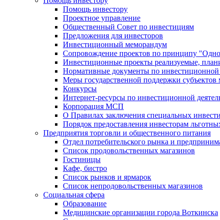
Помощь инвестору
Помощь инвестору
Проектное управление
Общественный Совет по инвестициям
Предложения для инвесторов
Инвестиционный меморандум
Сопровождение проектов по принципу "Oдно
Инвестиционные проекты реализуемые, план
Нормативные документы по инвестиционной д
Меры государственной поддержки субъектов 
Конкурсы
Интернет-ресурсы по инвестиционной деятел
Корпорация МСП
О Правилах заключения специальных инвест
Порядок предоставления инвесторам льготны
Предприятия торговли и общественного питания
Отдел потребительского рынка и предприним
Список продовольственных магазинов
Гостиницы
Кафе, бистро
Cписок рынков и ярмарок
Список непродовольственных магазинов
Социальная сфера
Образование
Медицинские организации города Воткинска