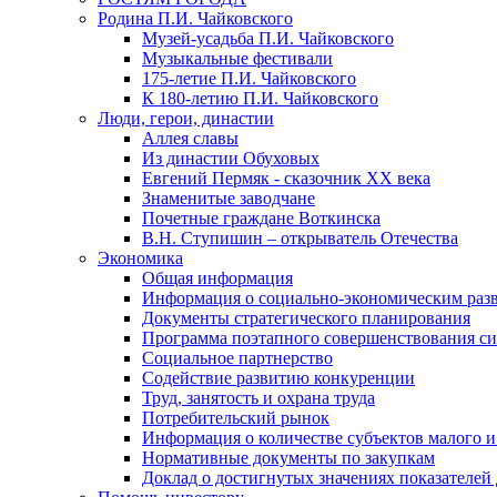
Родина П.И. Чайковского
Музей-усадьба П.И. Чайковского
Музыкальные фестивали
175-летие П.И. Чайковского
К 180-летию П.И. Чайковского
Люди, герои, династии
Аллея славы
Из династии Обуховых
Евгений Пермяк - сказочник XX века
Знаменитые заводчане
Почетные граждане Воткинска
В.Н. Ступишин – открыватель Отечества
Экономика
Общая информация
Информация о социально-экономическим раз
Документы стратегического планирования
Программа поэтапного совершенствования си
Социальное партнерство
Содействие развитию конкуренции
Труд, занятость и охрана труда
Потребительский рынок
Информация о количестве субъектов малого и
Нормативные документы по закупкам
Доклад о достигнутых значениях показателей