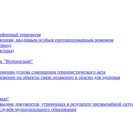
лефонный терроризм
ичениям, вводимым особым противопожарным режимом
ериод
кторы)
и "Воткинский"
овении угрозы совершения террористического акта
ение на объекты связи незаконно и опасно для здоровья
окна"
ыдаче документов, утраченных в результате чрезвычайной ситу
службе муниципального образования