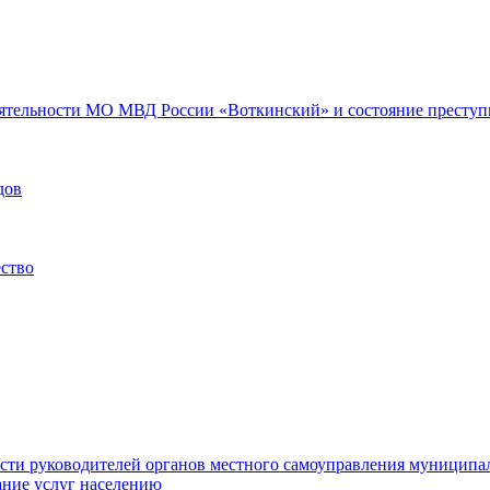
еятельности МО МВД России «Воткинский» и состояние преступн
дов
ество
ости руководителей органов местного самоуправления муниципа
ние услуг населению