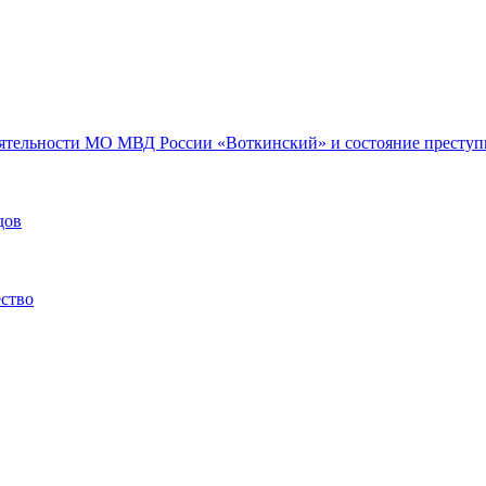
еятельности МО МВД России «Воткинский» и состояние преступн
дов
ество