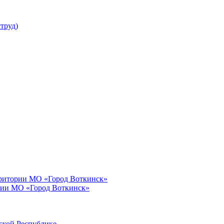
труд)
рритории МО «Город Воткинск»
рии МО «Город Воткинск»
ской Республике