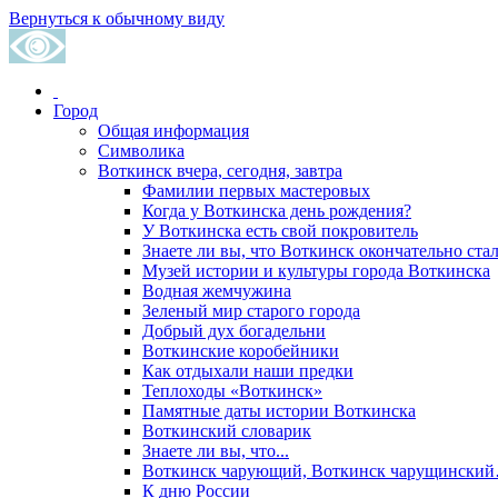
Вернуться к обычному виду
Город
Общая информация
Символика
Воткинск вчера, сегодня, завтра
Фамилии первых мастеровых
Когда у Воткинска день рождения?
У Воткинска есть свой покровитель
Знаете ли вы, что Воткинск окончательно стал
Музей истории и культуры города Воткинска
Водная жемчужина
Зеленый мир старого города
Добрый дух богадельни
Воткинские коробейники
Как отдыхали наши предки
Теплоходы «Воткинск»
Памятные даты истории Воткинска
Воткинский словарик
Знаете ли вы, что...
Воткинск чарующий, Воткинск чарущински
К дню России