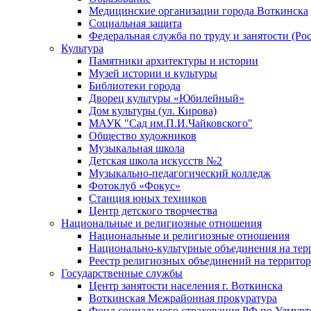
Медицинские организации города Воткинска
Социальная защита
Федеральная служба по труду и занятости (Рос
Культура
Памятники архитектуры и истории
Музей истории и культуры
Библиотеки города
Дворец культуры «Юбилейный»
Дом культуры (ул. Кирова)
МАУК "Сад им.П.И.Чайковского"
Общество художников
Музыкальная школа
Детская школа искусств №2
Музыкально-педагогический колледж
Фотоклуб «Фокус»
Станция юных техников
Центр детского творчества
Национальные и религиозные отношения
Национальные и религиозные отношения
Национально-культурные объединения на те
Реестр религиозных объединений на террито
Государственные службы
Центр занятости населения г. Воткинска
Воткинская Межрайонная прокуратура
Фонд социального страхования РФ по Удмурт