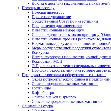
Доклад о достигнутых значениях показателей
Помощь инвестору
Помощь инвестору
Проектное управление
Общественный Совет по инвестициям
Предложения для инвесторов
Инвестиционный меморандум
Сопровождение проектов по принципу "Oдно
Инвестиционные проекты реализуемые, план
Нормативные документы по инвестиционной д
Меры государственной поддержки субъектов 
Конкурсы
Интернет-ресурсы по инвестиционной деятел
Корпорация МСП
О Правилах заключения специальных инвест
Порядок предоставления инвесторам льготны
Предприятия торговли и общественного питания
Отдел потребительского рынка и предприним
Список продовольственных магазинов
Гостиницы
Кафе, бистро
Cписок рынков и ярмарок
Список непродовольственных магазинов
Социальная сфера
Образование