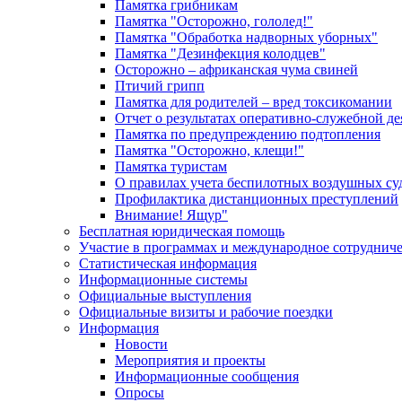
Памятка грибникам
Памятка "Осторожно, гололед!"
Памятка "Обработка надворных уборных"
Памятка "Дезинфекция колодцев"
Осторожно – африканская чума свиней
Птичий грипп
Памятка для родителей – вред токсикомании
Отчет о результатах оперативно-служебной д
Памятка по предупреждению подтопления
Памятка "Осторожно, клещи!"
Памятка туристам
О правилах учета беспилотных воздушных су
Профилактика дистанционных преступлений
Внимание! Ящур"
Бесплатная юридическая помощь
Участие в программах и международное сотруднич
Статистическая информация
Информационные системы
Официальные выступления
Официальные визиты и рабочие поездки
Информация
Новости
Мероприятия и проекты
Информационные сообщения
Опросы