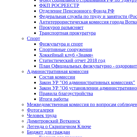
ФКП РОСРЕЕСТР
Отделение Пенсионного Фонда РФ
Федеральная служба по труду и занятости (Рос
Антитеррористическая комиссия города Вотк
Прокурор разъясняет
Транспортная прокуратура
Спорт
Физкультура и спорт
Спортивные сооружения
Хоккейный клуб «Знамя»
Статистический отчет 2018 год
План Официальных физкультурно - оздоровит
Административная комиссия
Состав комиссии
Закон УР "Об административных комиссиях"
Закон УР "Об установлении административно
Правила благоустройства
Итоги работы
Межведомственная комиссия по вопросам соблюдени
Фотогалерея
Человек труда
Димитровский Воткинск
Легенда о Скрипичном Ключе
Бюджет для граждан