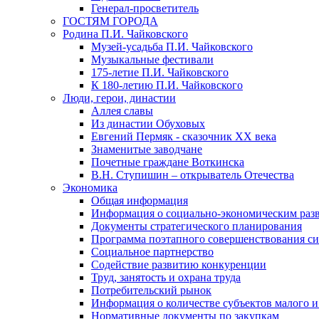
Генерал-просветитель
ГОСТЯМ ГОРОДА
Родина П.И. Чайковского
Музей-усадьба П.И. Чайковского
Музыкальные фестивали
175-летие П.И. Чайковского
К 180-летию П.И. Чайковского
Люди, герои, династии
Аллея славы
Из династии Обуховых
Евгений Пермяк - сказочник XX века
Знаменитые заводчане
Почетные граждане Воткинска
В.Н. Ступишин – открыватель Отечества
Экономика
Общая информация
Информация о социально-экономическим раз
Документы стратегического планирования
Программа поэтапного совершенствования си
Социальное партнерство
Содействие развитию конкуренции
Труд, занятость и охрана труда
Потребительский рынок
Информация о количестве субъектов малого и
Нормативные документы по закупкам