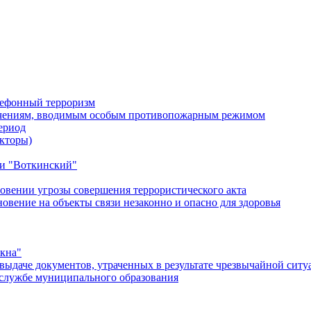
лефонный терроризм
ичениям, вводимым особым противопожарным режимом
ериод
кторы)
и "Воткинский"
овении угрозы совершения террористического акта
ение на объекты связи незаконно и опасно для здоровья
окна"
ыдаче документов, утраченных в результате чрезвычайной ситу
службе муниципального образования