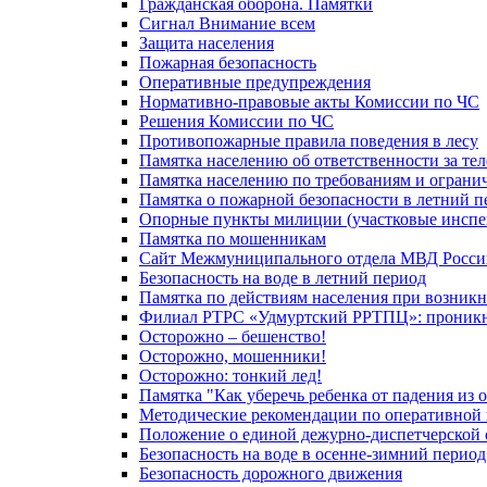
Гражданская оборона. Памятки
Сигнал Внимание всем
Защита населения
Пожарная безопасность
Оперативные предупреждения
Нормативно-правовые акты Комиссии по ЧС
Решения Комиссии по ЧС
Противопожарные правила поведения в лесу
Памятка населению об ответственности за те
Памятка населению по требованиям и огран
Памятка о пожарной безопасности в летний п
Опорные пункты милиции (участковые инспе
Памятка по мошенникам
Сайт Межмуниципального отдела МВД Росси
Безопасность на воде в летний период
Памятка по действиям населения при возникн
Филиал РТРС «Удмуртский РРТПЦ»: проникнов
Осторожно – бешенство!
Осторожно, мошенники!
Осторожно: тонкий лед!
Памятка "Как уберечь ребенка от падения из 
Методические рекомендации по оперативной в
Положение о единой дежурно-диспетчерской 
Безопасность на воде в осенне-зимний период
Безопасность дорожного движения