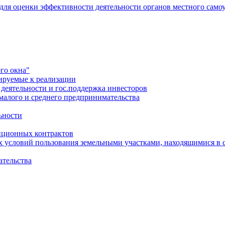
 для оценки эффективности деятельности органов местного само
го окна"
ируемые к реализации
еятельности и гос.поддержка инвесторов
малого и среднего предпринимательства
ьности
иционных контрактов
х условий пользования земельными участками, находящимися в 
ательства