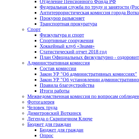
Отделение Пенсионного Фонда РФ
Федеральная служба по труду и занятости (Рос
Антитеррористическая комиссия города Вотк
Прокурор разъясняет
Транспортная прокуратура
Спорт
Физкультура и спорт
Спортивные сооружения
Хоккейный клуб «Знамя»
Статистический отчет 2018 год
План Официальных физкультурно - оздоровит
Административная комиссия
Состав комиссии
Закон УР "Об административных комиссиях"
Закон УР "Об установлении административно
Правила благоустройства
Итоги работы
Межведомственная комиссия по вопросам соблюдени
Фотогалерея
Человек труда
Димитровский Воткинск
Легенда о Скрипичном Ключе
Бюджет для граждан
Бюджет для граждан
Опрос