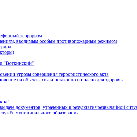
лефонный терроризм
ичениям, вводимым особым противопожарным режимом
ериод
кторы)
и "Воткинский"
овении угрозы совершения террористического акта
ение на объекты связи незаконно и опасно для здоровья
окна"
ыдаче документов, утраченных в результате чрезвычайной ситу
службе муниципального образования