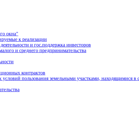
го окна"
ируемые к реализации
еятельности и гос.поддержка инвесторов
малого и среднего предпринимательства
ьности
иционных контрактов
х условий пользования земельными участками, находящимися в 
ательства