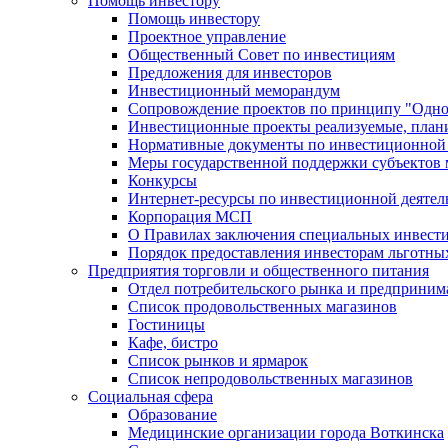
Помощь инвестору
Помощь инвестору
Проектное управление
Общественный Совет по инвестициям
Предложения для инвесторов
Инвестиционный меморандум
Сопровождение проектов по принципу "Oдно
Инвестиционные проекты реализуемые, план
Нормативные документы по инвестиционной д
Меры государственной поддержки субъектов 
Конкурсы
Интернет-ресурсы по инвестиционной деятел
Корпорация МСП
О Правилах заключения специальных инвест
Порядок предоставления инвесторам льготны
Предприятия торговли и общественного питания
Отдел потребительского рынка и предприним
Список продовольственных магазинов
Гостиницы
Кафе, бистро
Cписок рынков и ярмарок
Список непродовольственных магазинов
Социальная сфера
Образование
Медицинские организации города Воткинска