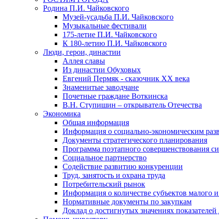
Родина П.И. Чайковского
Музей-усадьба П.И. Чайковского
Музыкальные фестивали
175-летие П.И. Чайковского
К 180-летию П.И. Чайковского
Люди, герои, династии
Аллея славы
Из династии Обуховых
Евгений Пермяк - сказочник XX века
Знаменитые заводчане
Почетные граждане Воткинска
В.Н. Ступишин – открыватель Отечества
Экономика
Общая информация
Информация о социально-экономическим раз
Документы стратегического планирования
Программа поэтапного совершенствования си
Социальное партнерство
Содействие развитию конкуренции
Труд, занятость и охрана труда
Потребительский рынок
Информация о количестве субъектов малого и
Нормативные документы по закупкам
Доклад о достигнутых значениях показателей