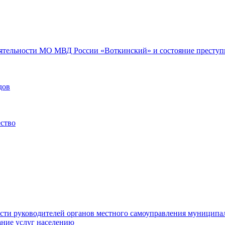
еятельности МО МВД России «Воткинский» и состояние преступн
дов
ество
ости руководителей органов местного самоуправления муниципа
ние услуг населению