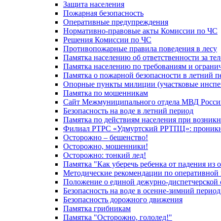
Защита населения
Пожарная безопасность
Оперативные предупреждения
Нормативно-правовые акты Комиссии по ЧС
Решения Комиссии по ЧС
Противопожарные правила поведения в лесу
Памятка населению об ответственности за те
Памятка населению по требованиям и огран
Памятка о пожарной безопасности в летний п
Опорные пункты милиции (участковые инспе
Памятка по мошенникам
Сайт Межмуниципального отдела МВД Росси
Безопасность на воде в летний период
Памятка по действиям населения при возникн
Филиал РТРС «Удмуртский РРТПЦ»: проникнов
Осторожно – бешенство!
Осторожно, мошенники!
Осторожно: тонкий лед!
Памятка "Как уберечь ребенка от падения из 
Методические рекомендации по оперативной в
Положение о единой дежурно-диспетчерской 
Безопасность на воде в осенне-зимний период
Безопасность дорожного движения
Памятка грибникам
Памятка "Осторожно, гололед!"