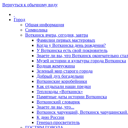
Вернуться к обычному виду
Город
Общая информация
Символика
Воткинск вчера, сегодня, завтра
Фамилии первых мастеровых
Когда у Воткинска день рождения?
У Воткинска есть свой покровитель
Знаете ли вы, что Воткинск окончательно стал
Музей истории и культуры города Воткинска
Водная жемчужина
Зеленый мир старого города
Добрый дух богадельни
Воткинские коробейники
Как отдыхали наши предки
Теплоходы «Воткинск»
Памятные даты истории Воткинска
Воткинский словарик
Знаете ли вы, что...
Воткинск чарующий, Воткинск чарущински
К дню России
Генерал-просветитель
ГОСТЯМ ГОРОДА