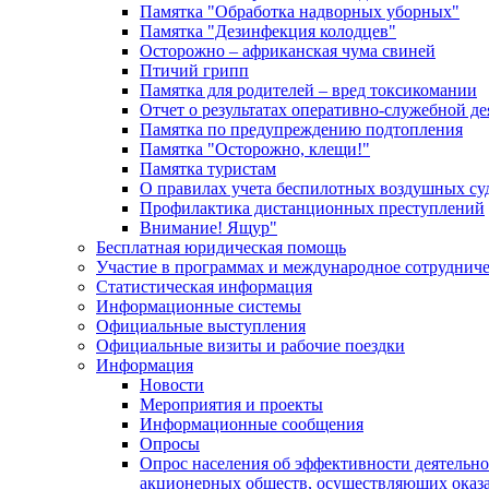
Памятка "Обработка надворных уборных"
Памятка "Дезинфекция колодцев"
Осторожно – африканская чума свиней
Птичий грипп
Памятка для родителей – вред токсикомании
Отчет о результатах оперативно-служебной д
Памятка по предупреждению подтопления
Памятка "Осторожно, клещи!"
Памятка туристам
О правилах учета беспилотных воздушных су
Профилактика дистанционных преступлений
Внимание! Ящур"
Бесплатная юридическая помощь
Участие в программах и международное сотруднич
Статистическая информация
Информационные системы
Официальные выступления
Официальные визиты и рабочие поездки
Информация
Новости
Мероприятия и проекты
Информационные сообщения
Опросы
Опрос населения об эффективности деятельн
акционерных обществ, осуществляющих оказа