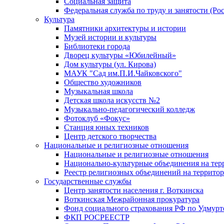
Социальная защита
Федеральная служба по труду и занятости (Рос
Культура
Памятники архитектуры и истории
Музей истории и культуры
Библиотеки города
Дворец культуры «Юбилейный»
Дом культуры (ул. Кирова)
МАУК "Сад им.П.И.Чайковского"
Общество художников
Музыкальная школа
Детская школа искусств №2
Музыкально-педагогический колледж
Фотоклуб «Фокус»
Станция юных техников
Центр детского творчества
Национальные и религиозные отношения
Национальные и религиозные отношения
Национально-культурные объединения на те
Реестр религиозных объединений на террито
Государственные службы
Центр занятости населения г. Воткинска
Воткинская Межрайонная прокуратура
Фонд социального страхования РФ по Удмурт
ФКП РОСРЕЕСТР