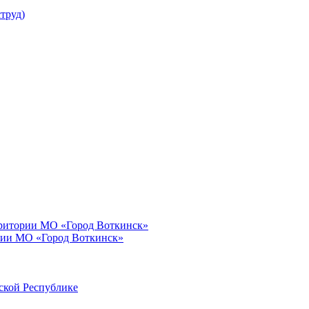
труд)
рритории МО «Город Воткинск»
рии МО «Город Воткинск»
ской Республике