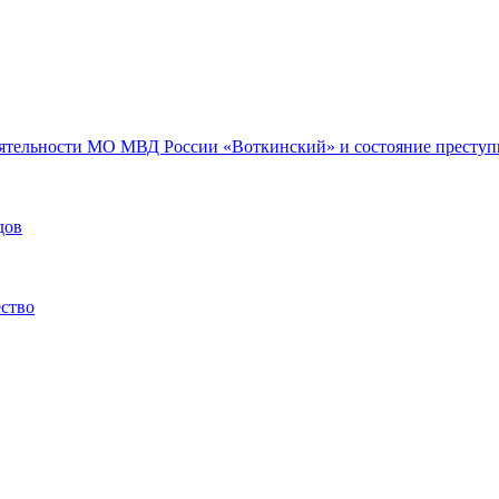
еятельности МО МВД России «Воткинский» и состояние преступн
дов
ество