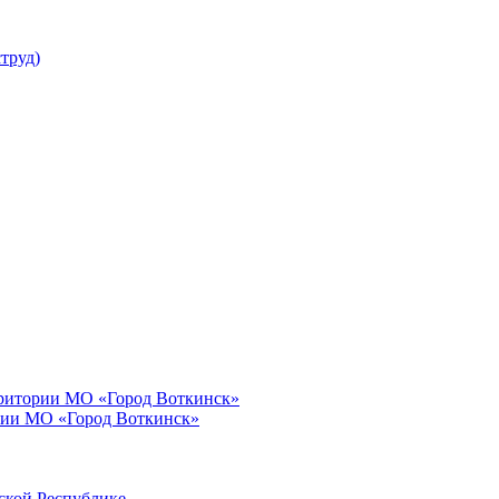
труд)
рритории МО «Город Воткинск»
рии МО «Город Воткинск»
ской Республике