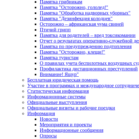
Памятка грибникам
Памятка "Осторожно, гололед!"
Памятка "Обработка надворных уборных"
Памятка "Дезинфекция колодцев"
Осторожно – африканская чума свиней
Птичий грипп
Памятка для родителей – вред токсикомании
Отчет о результатах оперативно-служебной д
Памятка по предупреждению подтопления
Памятка "Осторожно, клещи!"
Памятка туристам
О правилах учета беспилотных воздушных су
Профилактика дистанционных преступлений
Внимание! Ящур"
Бесплатная юридическая помощь
Участие в программах и международное сотруднич
Статистическая информация
Информационные системы
Официальные выступления
Официальные визиты и рабочие поездки
Информация
Новости
Мероприятия и проекты
Информационные сообщения
Опросы