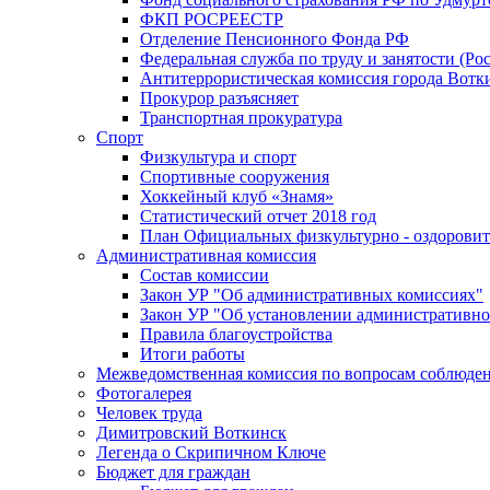
ФКП РОСРЕЕСТР
Отделение Пенсионного Фонда РФ
Федеральная служба по труду и занятости (Рос
Антитеррористическая комиссия города Вотк
Прокурор разъясняет
Транспортная прокуратура
Спорт
Физкультура и спорт
Спортивные сооружения
Хоккейный клуб «Знамя»
Статистический отчет 2018 год
План Официальных физкультурно - оздоровит
Административная комиссия
Состав комиссии
Закон УР "Об административных комиссиях"
Закон УР "Об установлении административно
Правила благоустройства
Итоги работы
Межведомственная комиссия по вопросам соблюдени
Фотогалерея
Человек труда
Димитровский Воткинск
Легенда о Скрипичном Ключе
Бюджет для граждан