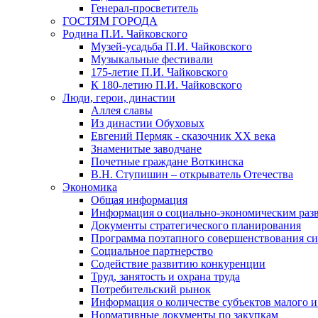
Генерал-просветитель
ГОСТЯМ ГОРОДА
Родина П.И. Чайковского
Музей-усадьба П.И. Чайковского
Музыкальные фестивали
175-летие П.И. Чайковского
К 180-летию П.И. Чайковского
Люди, герои, династии
Аллея славы
Из династии Обуховых
Евгений Пермяк - сказочник XX века
Знаменитые заводчане
Почетные граждане Воткинска
В.Н. Ступишин – открыватель Отечества
Экономика
Общая информация
Информация о социально-экономическим раз
Документы стратегического планирования
Программа поэтапного совершенствования си
Социальное партнерство
Содействие развитию конкуренции
Труд, занятость и охрана труда
Потребительский рынок
Информация о количестве субъектов малого и
Нормативные документы по закупкам