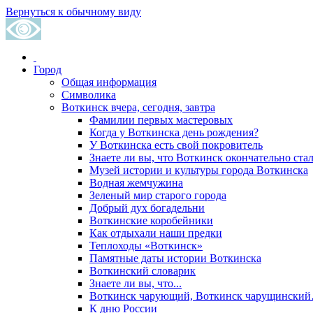
Вернуться к обычному виду
Город
Общая информация
Символика
Воткинск вчера, сегодня, завтра
Фамилии первых мастеровых
Когда у Воткинска день рождения?
У Воткинска есть свой покровитель
Знаете ли вы, что Воткинск окончательно стал
Музей истории и культуры города Воткинска
Водная жемчужина
Зеленый мир старого города
Добрый дух богадельни
Воткинские коробейники
Как отдыхали наши предки
Теплоходы «Воткинск»
Памятные даты истории Воткинска
Воткинский словарик
Знаете ли вы, что...
Воткинск чарующий, Воткинск чарущински
К дню России