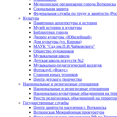
Медицинские организации города Воткинска
Социальная защита
Федеральная служба по труду и занятости (Рос
Культура
Памятники архитектуры и истории
Музей истории и культуры
Библиотеки города
Дворец культуры «Юбилейный»
Дом культуры (ул. Кирова)
МАУК "Сад им.П.И.Чайковского"
Общество художников
Музыкальная школа
Детская школа искусств №2
Музыкально-педагогический колледж
Фотоклуб «Фокус»
Станция юных техников
Центр детского творчества
Национальные и религиозные отношения
Национальные и религиозные отношения
Национально-культурные объединения на те
Реестр религиозных объединений на террито
Государственные службы
Центр занятости населения г. Воткинска
Воткинская Межрайонная прокуратура
Фонд социального страхования РФ по Удмурт