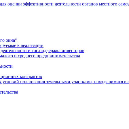
 для оценки эффективности деятельности органов местного само
го окна"
ируемые к реализации
еятельности и гос.поддержка инвесторов
малого и среднего предпринимательства
ьности
иционных контрактов
х условий пользования земельными участками, находящимися в 
ательства