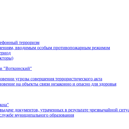
лефонный терроризм
ичениям, вводимым особым противопожарным режимом
ериод
кторы)
и "Воткинский"
овении угрозы совершения террористического акта
ение на объекты связи незаконно и опасно для здоровья
окна"
ыдаче документов, утраченных в результате чрезвычайной ситу
службе муниципального образования