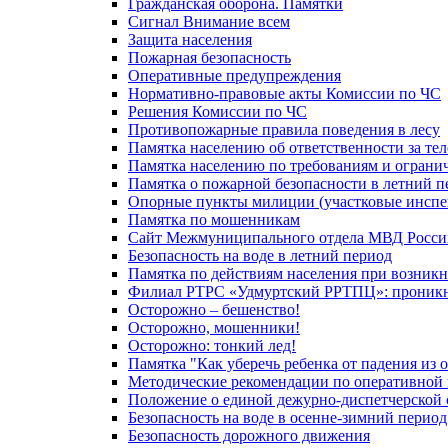
Гражданская оборона. Памятки
Сигнал Внимание всем
Защита населения
Пожарная безопасность
Оперативные предупреждения
Нормативно-правовые акты Комиссии по ЧС
Решения Комиссии по ЧС
Противопожарные правила поведения в лесу
Памятка населению об ответственности за те
Памятка населению по требованиям и огран
Памятка о пожарной безопасности в летний п
Опорные пункты милиции (участковые инспе
Памятка по мошенникам
Сайт Межмуниципального отдела МВД Росси
Безопасность на воде в летний период
Памятка по действиям населения при возникн
Филиал РТРС «Удмуртский РРТПЦ»: проникнов
Осторожно – бешенство!
Осторожно, мошенники!
Осторожно: тонкий лед!
Памятка "Как уберечь ребенка от падения из 
Методические рекомендации по оперативной в
Положение о единой дежурно-диспетчерской 
Безопасность на воде в осенне-зимний период
Безопасность дорожного движения