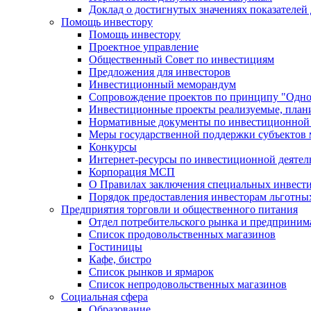
Доклад о достигнутых значениях показателей
Помощь инвестору
Помощь инвестору
Проектное управление
Общественный Совет по инвестициям
Предложения для инвесторов
Инвестиционный меморандум
Сопровождение проектов по принципу "Oдно
Инвестиционные проекты реализуемые, план
Нормативные документы по инвестиционной д
Меры государственной поддержки субъектов 
Конкурсы
Интернет-ресурсы по инвестиционной деятел
Корпорация МСП
О Правилах заключения специальных инвест
Порядок предоставления инвесторам льготны
Предприятия торговли и общественного питания
Отдел потребительского рынка и предприним
Список продовольственных магазинов
Гостиницы
Кафе, бистро
Cписок рынков и ярмарок
Список непродовольственных магазинов
Социальная сфера
Образование