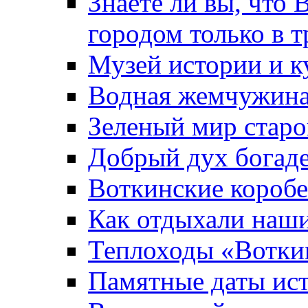
Знаете ли вы, что 
городом только в т
Музей истории и к
Водная жемчужин
Зеленый мир старо
Добрый дух богад
Воткинские короб
Как отдыхали наш
Теплоходы «Вотки
Памятные даты ис