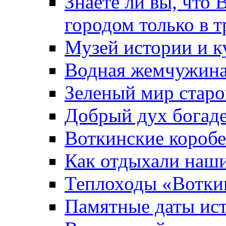
Знаете ли вы, что 
городом только в т
Музей истории и к
Водная жемчужин
Зеленый мир старо
Добрый дух богад
Воткинские короб
Как отдыхали наш
Теплоходы «Вотки
Памятные даты ис