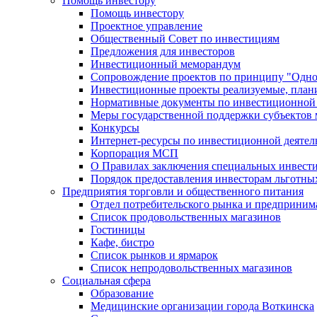
Помощь инвестору
Помощь инвестору
Проектное управление
Общественный Совет по инвестициям
Предложения для инвесторов
Инвестиционный меморандум
Сопровождение проектов по принципу "Oдно
Инвестиционные проекты реализуемые, план
Нормативные документы по инвестиционной д
Меры государственной поддержки субъектов 
Конкурсы
Интернет-ресурсы по инвестиционной деятел
Корпорация МСП
О Правилах заключения специальных инвест
Порядок предоставления инвесторам льготны
Предприятия торговли и общественного питания
Отдел потребительского рынка и предприним
Список продовольственных магазинов
Гостиницы
Кафе, бистро
Cписок рынков и ярмарок
Список непродовольственных магазинов
Социальная сфера
Образование
Медицинские организации города Воткинска