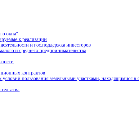
го окна"
ируемые к реализации
еятельности и гос.поддержка инвесторов
малого и среднего предпринимательства
ьности
иционных контрактов
х условий пользования земельными участками, находящимися в 
ательства