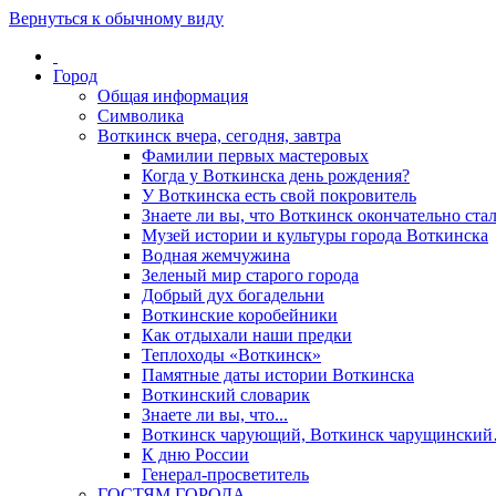
Вернуться к обычному виду
Город
Общая информация
Символика
Воткинск вчера, сегодня, завтра
Фамилии первых мастеровых
Когда у Воткинска день рождения?
У Воткинска есть свой покровитель
Знаете ли вы, что Воткинск окончательно стал
Музей истории и культуры города Воткинска
Водная жемчужина
Зеленый мир старого города
Добрый дух богадельни
Воткинские коробейники
Как отдыхали наши предки
Теплоходы «Воткинск»
Памятные даты истории Воткинска
Воткинский словарик
Знаете ли вы, что...
Воткинск чарующий, Воткинск чарущински
К дню России
Генерал-просветитель
ГОСТЯМ ГОРОДА