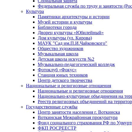
Социальная защита
Федеральная служба по труду и занятости (Рос
Культура
Памятники архитектуры и истории
Музей истории и культуры
Библиотеки города
Дворец культуры «Юбилейный»
Дом культуры (ул. Кирова)
МАУК "Сад им.П.И.Чайковского"
Общество художников
Музыкальная школа
Детская школа искусств №2
Музыкально-педагогический колледж
Фотоклуб «Фокус»
Станция юных техников
Центр детского творчества
Национальные и религиозные отношения
Национальные и религиозные отношения
Национально-культурные объединения на те
Реестр религиозных объединений на террито
Государственные службы
Центр занятости населения г. Воткинска
Воткинская Межрайонная прокуратура
Фонд социального страхования РФ по Удмурт
ФКП РОСРЕЕСТР