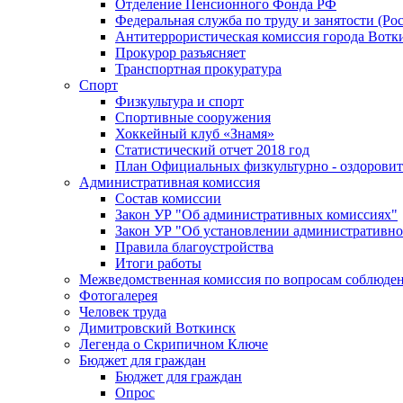
Отделение Пенсионного Фонда РФ
Федеральная служба по труду и занятости (Рос
Антитеррористическая комиссия города Вотк
Прокурор разъясняет
Транспортная прокуратура
Спорт
Физкультура и спорт
Спортивные сооружения
Хоккейный клуб «Знамя»
Статистический отчет 2018 год
План Официальных физкультурно - оздоровит
Административная комиссия
Состав комиссии
Закон УР "Об административных комиссиях"
Закон УР "Об установлении административно
Правила благоустройства
Итоги работы
Межведомственная комиссия по вопросам соблюдени
Фотогалерея
Человек труда
Димитровский Воткинск
Легенда о Скрипичном Ключе
Бюджет для граждан
Бюджет для граждан
Опрос