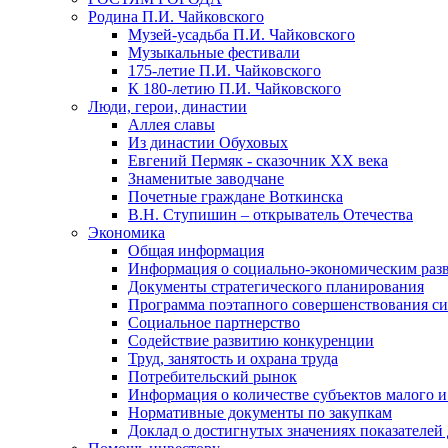
Родина П.И. Чайковского
Музей-усадьба П.И. Чайковского
Музыкальные фестивали
175-летие П.И. Чайковского
К 180-летию П.И. Чайковского
Люди, герои, династии
Аллея славы
Из династии Обуховых
Евгений Пермяк - сказочник XX века
Знаменитые заводчане
Почетные граждане Воткинска
В.Н. Ступишин – открыватель Отечества
Экономика
Общая информация
Информация о социально-экономическим раз
Документы стратегического планирования
Программа поэтапного совершенствования си
Социальное партнерство
Содействие развитию конкуренции
Труд, занятость и охрана труда
Потребительский рынок
Информация о количестве субъектов малого и
Нормативные документы по закупкам
Доклад о достигнутых значениях показателей