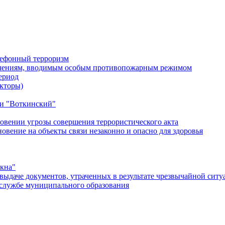
лефонный терроризм
ичениям, вводимым особым противопожарным режимом
ериод
кторы)
и "Воткинский"
овении угрозы совершения террористического акта
ение на объекты связи незаконно и опасно для здоровья
окна"
ыдаче документов, утраченных в результате чрезвычайной ситу
службе муниципального образования