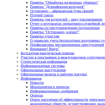
Памятка "Обработка надворных уборных"
Памятка "Дезинфекция колодцев"
Осторожно – африканская чума свиней
Птичий грипп
Памятка для родителей – вред токсикомании
Отчет о результатах оперативно-служебной д
Памятка по предупреждению подтопления
Памятка "Осторожно, клещи!"
Памятка туристам
О правилах учета беспилотных воздушных су
Профилактика дистанционных преступлений
Внимание! Ящур"
Бесплатная юридическая помощь
Участие в программах и международное сотруднич
Статистическая информация
Информационные системы
Официальные выступления
Официальные визиты и рабочие поездки
Информация
Новости
Мероприятия и проекты
Информационные сообщения
Опросы
Опрос населения об эффективности деятельн
акционерных обществ, осуществляющих оказа