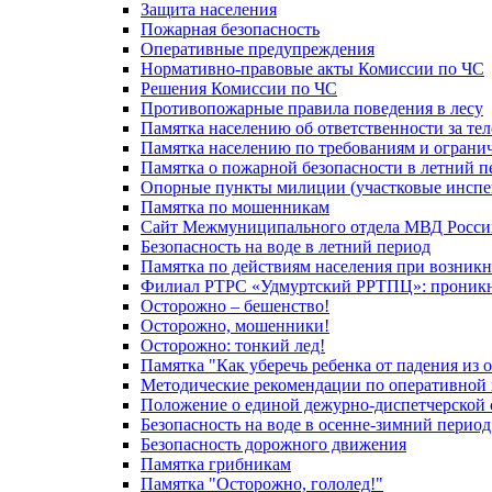
Защита населения
Пожарная безопасность
Оперативные предупреждения
Нормативно-правовые акты Комиссии по ЧС
Решения Комиссии по ЧС
Противопожарные правила поведения в лесу
Памятка населению об ответственности за те
Памятка населению по требованиям и огран
Памятка о пожарной безопасности в летний п
Опорные пункты милиции (участковые инспе
Памятка по мошенникам
Сайт Межмуниципального отдела МВД Росси
Безопасность на воде в летний период
Памятка по действиям населения при возникн
Филиал РТРС «Удмуртский РРТПЦ»: проникнов
Осторожно – бешенство!
Осторожно, мошенники!
Осторожно: тонкий лед!
Памятка "Как уберечь ребенка от падения из 
Методические рекомендации по оперативной в
Положение о единой дежурно-диспетчерской 
Безопасность на воде в осенне-зимний период
Безопасность дорожного движения
Памятка грибникам
Памятка "Осторожно, гололед!"