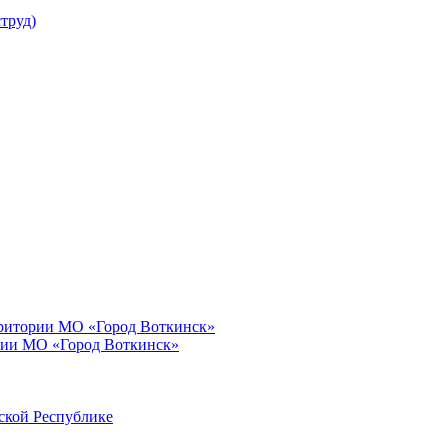
труд)
рритории МО «Город Воткинск»
рии МО «Город Воткинск»
ской Республике