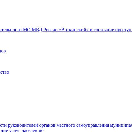
еятельности МО МВД России «Воткинский» и состояние преступн
дов
ество
ости руководителей органов местного самоуправления муниципа
ние услуг населению