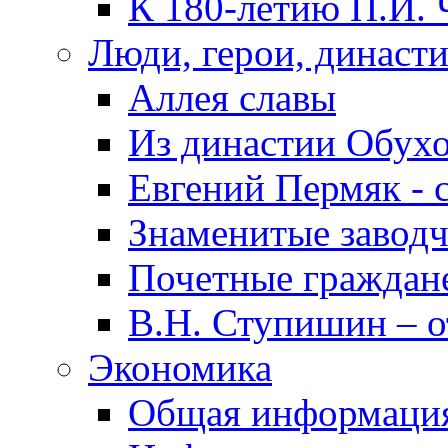
К 180-летию П.И. 
Люди, герои, династ
Аллея славы
Из династии Обух
Евгений Пермяк - 
Знаменитые заводч
Почетные граждан
В.Н. Ступишин – о
Экономика
Общая информаци