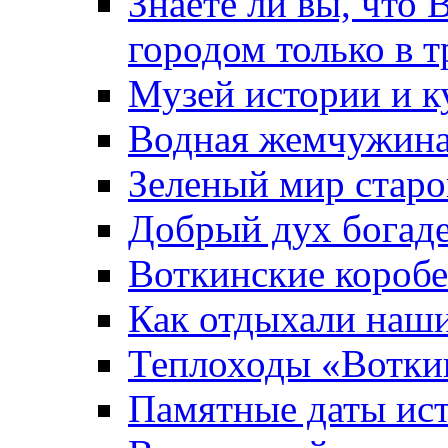
Знаете ли вы, что 
городом только в т
Музей истории и к
Водная жемчужин
Зеленый мир старо
Добрый дух богад
Воткинские короб
Как отдыхали наш
Теплоходы «Вотки
Памятные даты ис