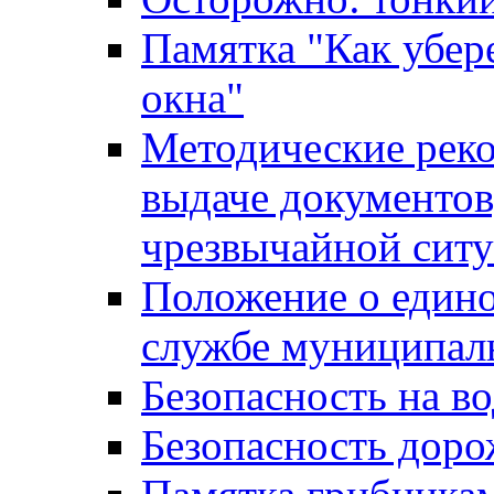
Памятка "Как убере
окна"
Методические рек
выдаче документов
чрезвычайной сит
Положение о един
службе муниципал
Безопасность на в
Безопасность дор