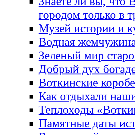
Знаете ли вы, что 
городом только в т
Музей истории и к
Водная жемчужин
Зеленый мир старо
Добрый дух богад
Воткинские короб
Как отдыхали наш
Теплоходы «Вотки
Памятные даты ис