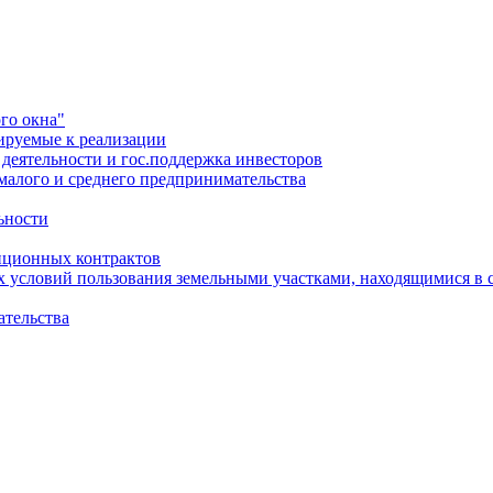
го окна"
ируемые к реализации
еятельности и гос.поддержка инвесторов
малого и среднего предпринимательства
ьности
иционных контрактов
х условий пользования земельными участками, находящимися в 
ательства