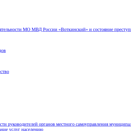
еятельности МО МВД России «Воткинский» и состояние преступн
дов
ество
ости руководителей органов местного самоуправления муниципа
ние услуг населению