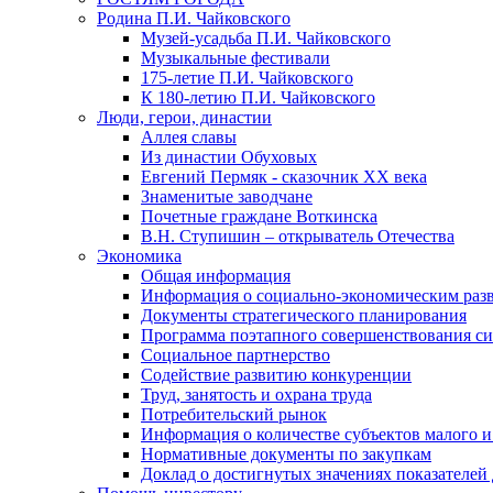
Родина П.И. Чайковского
Музей-усадьба П.И. Чайковского
Музыкальные фестивали
175-летие П.И. Чайковского
К 180-летию П.И. Чайковского
Люди, герои, династии
Аллея славы
Из династии Обуховых
Евгений Пермяк - сказочник XX века
Знаменитые заводчане
Почетные граждане Воткинска
В.Н. Ступишин – открыватель Отечества
Экономика
Общая информация
Информация о социально-экономическим раз
Документы стратегического планирования
Программа поэтапного совершенствования си
Социальное партнерство
Содействие развитию конкуренции
Труд, занятость и охрана труда
Потребительский рынок
Информация о количестве субъектов малого и
Нормативные документы по закупкам
Доклад о достигнутых значениях показателей