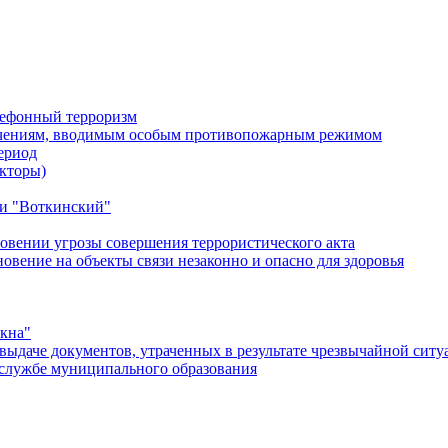
лефонный терроризм
ичениям, вводимым особым противопожарным режимом
ериод
кторы)
и "Воткинский"
овении угрозы совершения террористического акта
ение на объекты связи незаконно и опасно для здоровья
окна"
ыдаче документов, утраченных в результате чрезвычайной ситу
службе муниципального образования