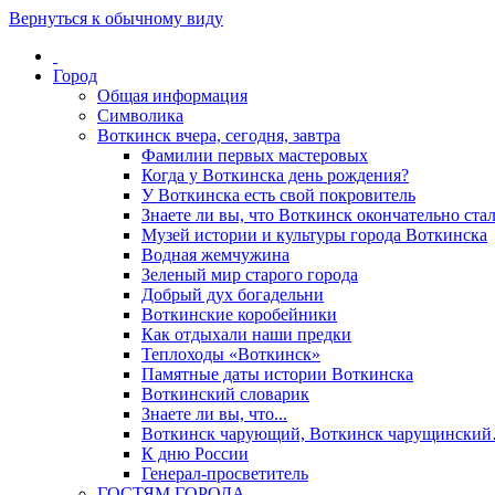
Вернуться к обычному виду
Город
Общая информация
Символика
Воткинск вчера, сегодня, завтра
Фамилии первых мастеровых
Когда у Воткинска день рождения?
У Воткинска есть свой покровитель
Знаете ли вы, что Воткинск окончательно стал
Музей истории и культуры города Воткинска
Водная жемчужина
Зеленый мир старого города
Добрый дух богадельни
Воткинские коробейники
Как отдыхали наши предки
Теплоходы «Воткинск»
Памятные даты истории Воткинска
Воткинский словарик
Знаете ли вы, что...
Воткинск чарующий, Воткинск чарущински
К дню России
Генерал-просветитель
ГОСТЯМ ГОРОДА