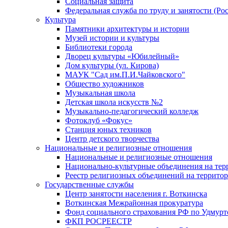
Социальная защита
Федеральная служба по труду и занятости (Рос
Культура
Памятники архитектуры и истории
Музей истории и культуры
Библиотеки города
Дворец культуры «Юбилейный»
Дом культуры (ул. Кирова)
МАУК "Сад им.П.И.Чайковского"
Общество художников
Музыкальная школа
Детская школа искусств №2
Музыкально-педагогический колледж
Фотоклуб «Фокус»
Станция юных техников
Центр детского творчества
Национальные и религиозные отношения
Национальные и религиозные отношения
Национально-культурные объединения на те
Реестр религиозных объединений на террито
Государственные службы
Центр занятости населения г. Воткинска
Воткинская Межрайонная прокуратура
Фонд социального страхования РФ по Удмурт
ФКП РОСРЕЕСТР