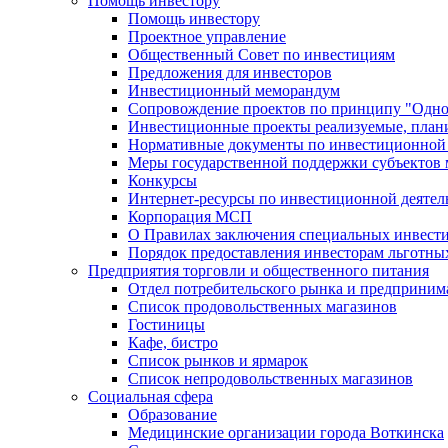
Помощь инвестору
Помощь инвестору
Проектное управление
Общественный Совет по инвестициям
Предложения для инвесторов
Инвестиционный меморандум
Сопровождение проектов по принципу "Oдно
Инвестиционные проекты реализуемые, план
Нормативные документы по инвестиционной д
Меры государственной поддержки субъектов 
Конкурсы
Интернет-ресурсы по инвестиционной деятел
Корпорация МСП
О Правилах заключения специальных инвест
Порядок предоставления инвесторам льготны
Предприятия торговли и общественного питания
Отдел потребительского рынка и предприним
Список продовольственных магазинов
Гостиницы
Кафе, бистро
Cписок рынков и ярмарок
Список непродовольственных магазинов
Социальная сфера
Образование
Медицинские организации города Воткинска