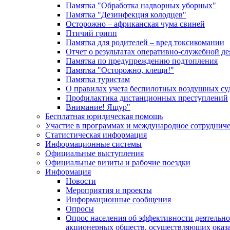
Памятка "Обработка надворных уборных"
Памятка "Дезинфекция колодцев"
Осторожно – африканская чума свиней
Птичий грипп
Памятка для родителей – вред токсикомании
Отчет о результатах оперативно-служебной д
Памятка по предупреждению подтопления
Памятка "Осторожно, клещи!"
Памятка туристам
О правилах учета беспилотных воздушных су
Профилактика дистанционных преступлений
Внимание! Ящур"
Бесплатная юридическая помощь
Участие в программах и международное сотруднич
Статистическая информация
Информационные системы
Официальные выступления
Официальные визиты и рабочие поездки
Информация
Новости
Мероприятия и проекты
Информационные сообщения
Опросы
Опрос населения об эффективности деятельн
акционерных обществ, осуществляющих оказа