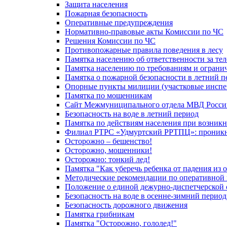
Защита населения
Пожарная безопасность
Оперативные предупреждения
Нормативно-правовые акты Комиссии по ЧС
Решения Комиссии по ЧС
Противопожарные правила поведения в лесу
Памятка населению об ответственности за те
Памятка населению по требованиям и огран
Памятка о пожарной безопасности в летний п
Опорные пункты милиции (участковые инспе
Памятка по мошенникам
Сайт Межмуниципального отдела МВД Росси
Безопасность на воде в летний период
Памятка по действиям населения при возникн
Филиал РТРС «Удмуртский РРТПЦ»: проникнов
Осторожно – бешенство!
Осторожно, мошенники!
Осторожно: тонкий лед!
Памятка "Как уберечь ребенка от падения из 
Методические рекомендации по оперативной в
Положение о единой дежурно-диспетчерской 
Безопасность на воде в осенне-зимний период
Безопасность дорожного движения
Памятка грибникам
Памятка "Осторожно, гололед!"