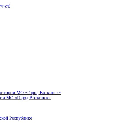
труд)
рритории МО «Город Воткинск»
рии МО «Город Воткинск»
ской Республике