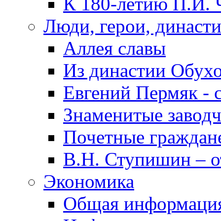
К 180-летию П.И. 
Люди, герои, династ
Аллея славы
Из династии Обух
Евгений Пермяк - 
Знаменитые заводч
Почетные граждан
В.Н. Ступишин – о
Экономика
Общая информаци