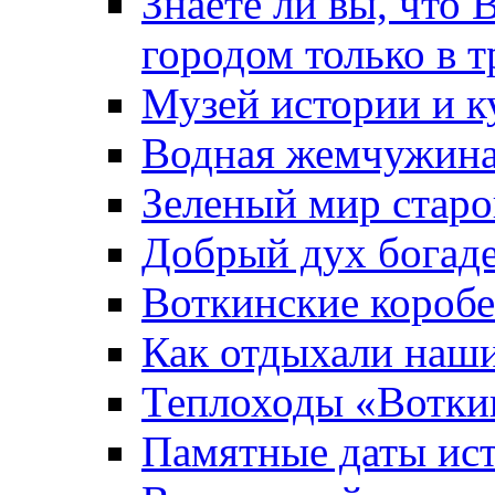
Знаете ли вы, что 
городом только в т
Музей истории и к
Водная жемчужин
Зеленый мир старо
Добрый дух богад
Воткинские короб
Как отдыхали наш
Теплоходы «Вотки
Памятные даты ис