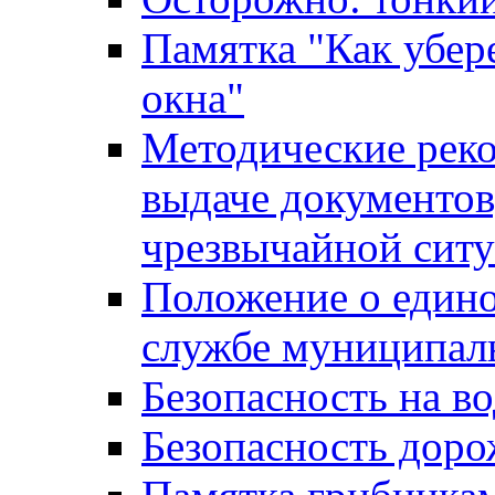
Памятка "Как убере
окна"
Методические рек
выдаче документов
чрезвычайной сит
Положение о един
службе муниципал
Безопасность на в
Безопасность дор