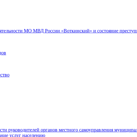
еятельности МО МВД России «Воткинский» и состояние преступн
дов
ество
ости руководителей органов местного самоуправления муниципа
ние услуг населению