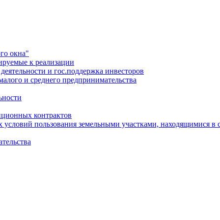
го окна"
ируемые к реализации
еятельности и гос.поддержка инвесторов
малого и среднего предпринимательства
ьности
иционных контрактов
х условий пользования земельными участками, находящимися в 
ательства