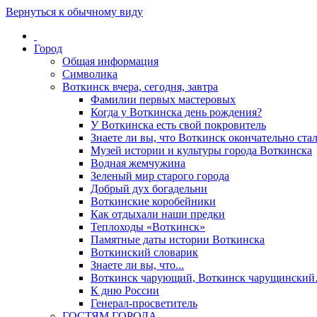
Вернуться к обычному виду
Город
Общая информация
Символика
Воткинск вчера, сегодня, завтра
Фамилии первых мастеровых
Когда у Воткинска день рождения?
У Воткинска есть свой покровитель
Знаете ли вы, что Воткинск окончательно стал
Музей истории и культуры города Воткинска
Водная жемчужина
Зеленый мир старого города
Добрый дух богадельни
Воткинские коробейники
Как отдыхали наши предки
Теплоходы «Воткинск»
Памятные даты истории Воткинска
Воткинский словарик
Знаете ли вы, что...
Воткинск чарующий, Воткинск чарущински
К дню России
Генерал-просветитель
ГОСТЯМ ГОРОДА