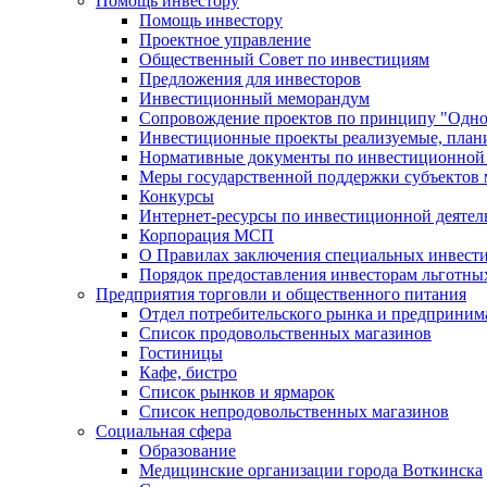
Помощь инвестору
Помощь инвестору
Проектное управление
Общественный Совет по инвестициям
Предложения для инвесторов
Инвестиционный меморандум
Сопровождение проектов по принципу "Oдно
Инвестиционные проекты реализуемые, план
Нормативные документы по инвестиционной д
Меры государственной поддержки субъектов 
Конкурсы
Интернет-ресурсы по инвестиционной деятел
Корпорация МСП
О Правилах заключения специальных инвест
Порядок предоставления инвесторам льготны
Предприятия торговли и общественного питания
Отдел потребительского рынка и предприним
Список продовольственных магазинов
Гостиницы
Кафе, бистро
Cписок рынков и ярмарок
Список непродовольственных магазинов
Социальная сфера
Образование
Медицинские организации города Воткинска