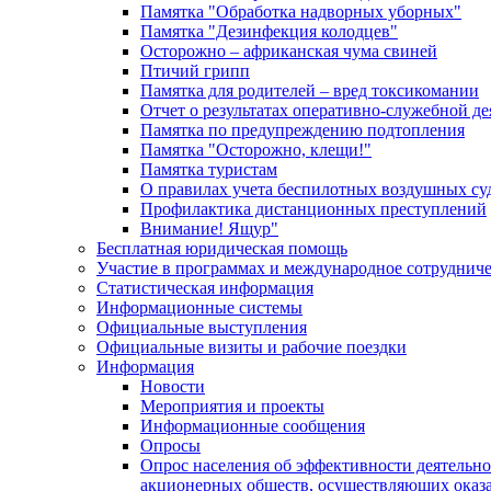
Памятка "Обработка надворных уборных"
Памятка "Дезинфекция колодцев"
Осторожно – африканская чума свиней
Птичий грипп
Памятка для родителей – вред токсикомании
Отчет о результатах оперативно-служебной д
Памятка по предупреждению подтопления
Памятка "Осторожно, клещи!"
Памятка туристам
О правилах учета беспилотных воздушных су
Профилактика дистанционных преступлений
Внимание! Ящур"
Бесплатная юридическая помощь
Участие в программах и международное сотруднич
Статистическая информация
Информационные системы
Официальные выступления
Официальные визиты и рабочие поездки
Информация
Новости
Мероприятия и проекты
Информационные сообщения
Опросы
Опрос населения об эффективности деятельн
акционерных обществ, осуществляющих оказа