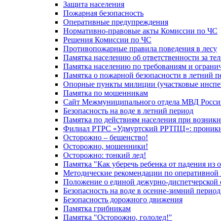
Защита населения
Пожарная безопасность
Оперативные предупреждения
Нормативно-правовые акты Комиссии по ЧС
Решения Комиссии по ЧС
Противопожарные правила поведения в лесу
Памятка населению об ответственности за те
Памятка населению по требованиям и огран
Памятка о пожарной безопасности в летний п
Опорные пункты милиции (участковые инспе
Памятка по мошенникам
Сайт Межмуниципального отдела МВД Росси
Безопасность на воде в летний период
Памятка по действиям населения при возникн
Филиал РТРС «Удмуртский РРТПЦ»: проникнов
Осторожно – бешенство!
Осторожно, мошенники!
Осторожно: тонкий лед!
Памятка "Как уберечь ребенка от падения из 
Методические рекомендации по оперативной в
Положение о единой дежурно-диспетчерской 
Безопасность на воде в осенне-зимний период
Безопасность дорожного движения
Памятка грибникам
Памятка "Осторожно, гололед!"