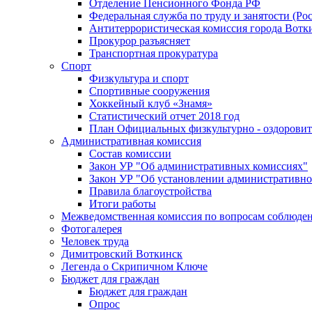
Отделение Пенсионного Фонда РФ
Федеральная служба по труду и занятости (Рос
Антитеррористическая комиссия города Вотк
Прокурор разъясняет
Транспортная прокуратура
Спорт
Физкультура и спорт
Спортивные сооружения
Хоккейный клуб «Знамя»
Статистический отчет 2018 год
План Официальных физкультурно - оздоровит
Административная комиссия
Состав комиссии
Закон УР "Об административных комиссиях"
Закон УР "Об установлении административно
Правила благоустройства
Итоги работы
Межведомственная комиссия по вопросам соблюдени
Фотогалерея
Человек труда
Димитровский Воткинск
Легенда о Скрипичном Ключе
Бюджет для граждан
Бюджет для граждан
Опрос