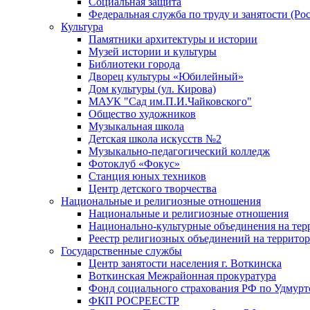
Социальная защита
Федеральная служба по труду и занятости (Рос
Культура
Памятники архитектуры и истории
Музей истории и культуры
Библиотеки города
Дворец культуры «Юбилейный»
Дом культуры (ул. Кирова)
МАУК "Сад им.П.И.Чайковского"
Общество художников
Музыкальная школа
Детская школа искусств №2
Музыкально-педагогический колледж
Фотоклуб «Фокус»
Станция юных техников
Центр детского творчества
Национальные и религиозные отношения
Национальные и религиозные отношения
Национально-культурные объединения на те
Реестр религиозных объединений на террито
Государственные службы
Центр занятости населения г. Воткинска
Воткинская Межрайонная прокуратура
Фонд социального страхования РФ по Удмурт
ФКП РОСРЕЕСТР