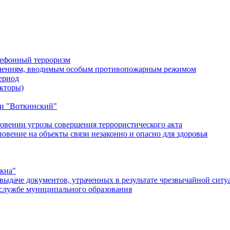
лефонный терроризм
ичениям, вводимым особым противопожарным режимом
ериод
кторы)
и "Воткинский"
овении угрозы совершения террористического акта
ение на объекты связи незаконно и опасно для здоровья
окна"
ыдаче документов, утраченных в результате чрезвычайной ситу
службе муниципального образования