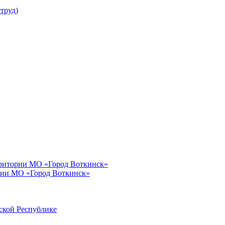
труд)
рритории МО «Город Воткинск»
рии МО «Город Воткинск»
ской Республике