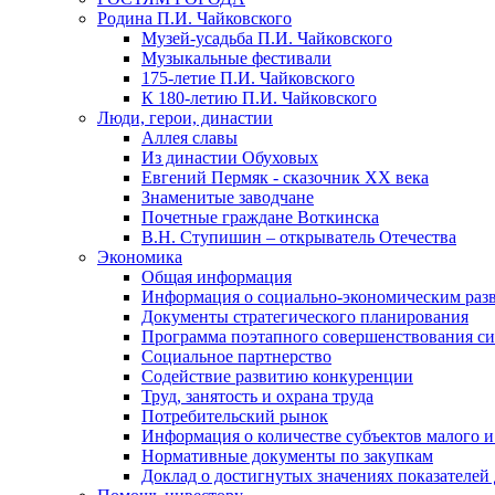
Родина П.И. Чайковского
Музей-усадьба П.И. Чайковского
Музыкальные фестивали
175-летие П.И. Чайковского
К 180-летию П.И. Чайковского
Люди, герои, династии
Аллея славы
Из династии Обуховых
Евгений Пермяк - сказочник XX века
Знаменитые заводчане
Почетные граждане Воткинска
В.Н. Ступишин – открыватель Отечества
Экономика
Общая информация
Информация о социально-экономическим раз
Документы стратегического планирования
Программа поэтапного совершенствования си
Социальное партнерство
Содействие развитию конкуренции
Труд, занятость и охрана труда
Потребительский рынок
Информация о количестве субъектов малого и
Нормативные документы по закупкам
Доклад о достигнутых значениях показателей