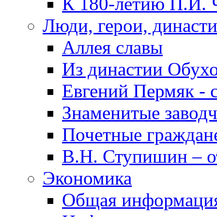
К 180-летию П.И. 
Люди, герои, династ
Аллея славы
Из династии Обух
Евгений Пермяк - 
Знаменитые заводч
Почетные граждан
В.Н. Ступишин – о
Экономика
Общая информаци