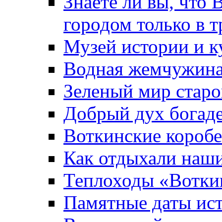
Знаете ли вы, что 
городом только в т
Музей истории и к
Водная жемчужин
Зеленый мир старо
Добрый дух богад
Воткинские короб
Как отдыхали наш
Теплоходы «Вотки
Памятные даты ис