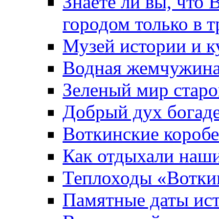
Знаете ли вы, что 
городом только в т
Музей истории и к
Водная жемчужин
Зеленый мир старо
Добрый дух богад
Воткинские короб
Как отдыхали наш
Теплоходы «Вотки
Памятные даты ис