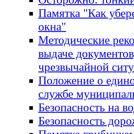
Памятка "Как убере
окна"
Методические рек
выдаче документов
чрезвычайной сит
Положение о един
службе муниципал
Безопасность на в
Безопасность дор