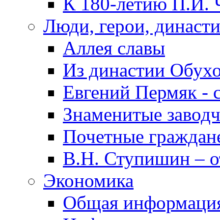
К 180-летию П.И. 
Люди, герои, династ
Аллея славы
Из династии Обух
Евгений Пермяк - 
Знаменитые заводч
Почетные граждан
В.Н. Ступишин – о
Экономика
Общая информаци