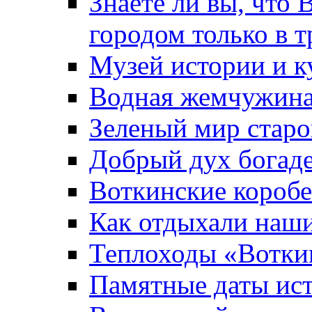
Знаете ли вы, что 
городом только в т
Музей истории и к
Водная жемчужин
Зеленый мир старо
Добрый дух богад
Воткинские короб
Как отдыхали наш
Теплоходы «Вотки
Памятные даты ис