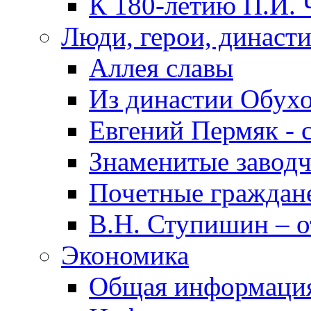
К 180-летию П.И. 
Люди, герои, династ
Аллея славы
Из династии Обух
Евгений Пермяк - 
Знаменитые заводч
Почетные граждан
В.Н. Ступишин – о
Экономика
Общая информаци