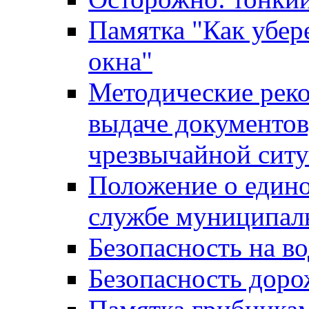
Памятка "Как убере
окна"
Методические рек
выдаче документов
чрезвычайной сит
Положение о един
службе муниципал
Безопасность на в
Безопасность дор