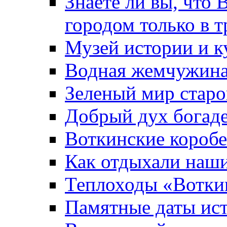
Знаете ли вы, что 
городом только в т
Музей истории и к
Водная жемчужин
Зеленый мир старо
Добрый дух богад
Воткинские короб
Как отдыхали наш
Теплоходы «Вотки
Памятные даты ис