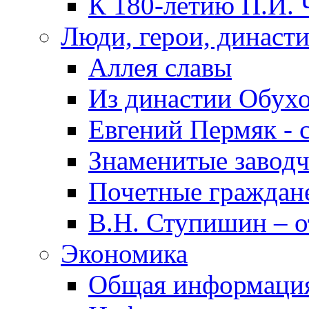
К 180-летию П.И. 
Люди, герои, династ
Аллея славы
Из династии Обух
Евгений Пермяк - 
Знаменитые заводч
Почетные граждан
В.Н. Ступишин – о
Экономика
Общая информаци