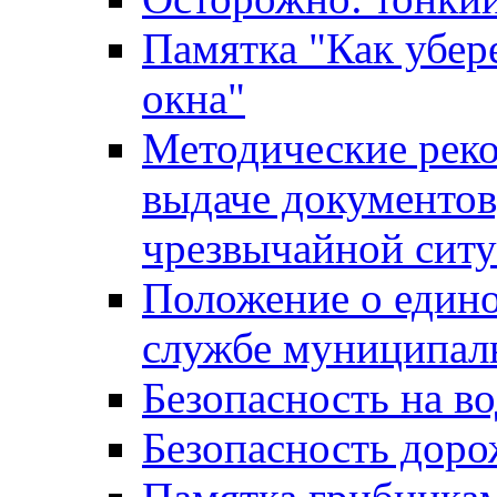
Памятка "Как убере
окна"
Методические рек
выдаче документов
чрезвычайной сит
Положение о един
службе муниципал
Безопасность на в
Безопасность дор