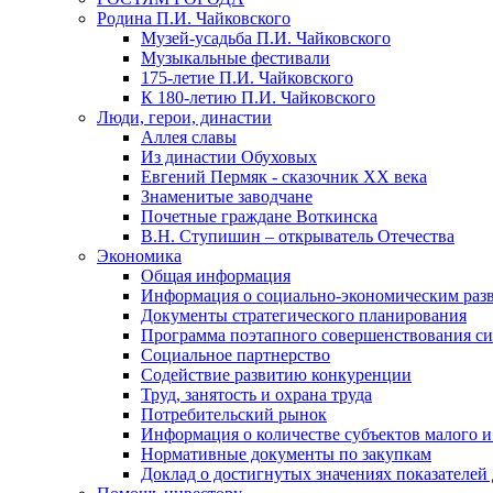
Родина П.И. Чайковского
Музей-усадьба П.И. Чайковского
Музыкальные фестивали
175-летие П.И. Чайковского
К 180-летию П.И. Чайковского
Люди, герои, династии
Аллея славы
Из династии Обуховых
Евгений Пермяк - сказочник XX века
Знаменитые заводчане
Почетные граждане Воткинска
В.Н. Ступишин – открыватель Отечества
Экономика
Общая информация
Информация о социально-экономическим раз
Документы стратегического планирования
Программа поэтапного совершенствования си
Социальное партнерство
Содействие развитию конкуренции
Труд, занятость и охрана труда
Потребительский рынок
Информация о количестве субъектов малого и
Нормативные документы по закупкам
Доклад о достигнутых значениях показателей