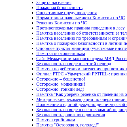
Защита населения
Пожарная безопасность
Оперативные предупреждения
Нормативно-правовые акты Комиссии по ЧС
Решения Комиссии по ЧС
Противопожарные правила поведения в лесу
Памятка населению об ответственности за те
Памятка населению по требованиям и огран
Памятка о пожарной безопасности в летний п
Опорные пункты милиции (участковые инспе
Памятка по мошенникам
Сайт Межмуниципального отдела МВД Росси
Безопасность на воде в летний период
Памятка по действиям населения при возникн
Филиал РТРС «Удмуртский РРТПЦ»: проникнов
Осторожно – бешенство!
Осторожно, мошенники!
Осторожно: тонкий лед!
Памятка "Как уберечь ребенка от падения из 
Методические рекомендации по оперативной в
Положение о единой дежурно-диспетчерской 
Безопасность на воде в осенне-зимний период
Безопасность дорожного движения
Памятка грибникам
Памятка "Осторожно, гололед!"