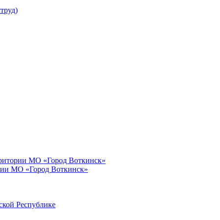
труд)
рритории МО «Город Воткинск»
рии МО «Город Воткинск»
ской Республике