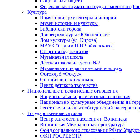
Социальная защита
Федеральная служба по труду и занятости (Рос
Культура
Памятники архитектуры и истории
Музей истории и культуры
Библиотеки города
Дворец культуры «Юбилейный»
Дом культуры (ул. Кирова)
МАУК "Сад им.П.И.Чайковского"
Общество художников
Музыкальная школа
Детская школа искусств №2
Музыкально-педагогический колледж
Фотоклуб «Фокус»
Станция юных техников
Центр детского творчества
Национальные и религиозные отношения
Национальные и религиозные отношения
Национально-культурные объединения на те
Реестр религиозных объединений на террито
Государственные службы
Центр занятости населения г. Воткинска
Воткинская Межрайонная прокуратура
Фонд социального страхования РФ по Удмурт
ФКП РОСРЕЕСТР