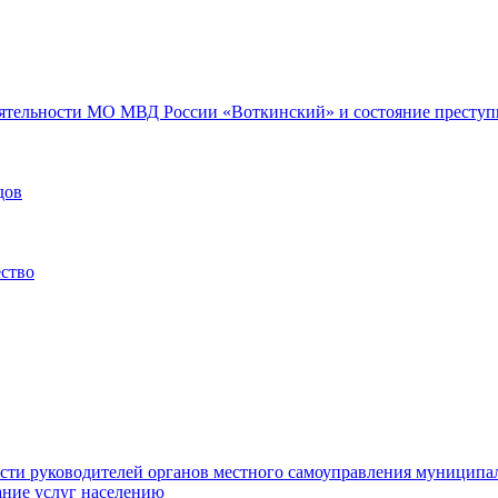
еятельности МО МВД России «Воткинский» и состояние преступн
дов
ество
ости руководителей органов местного самоуправления муниципа
ние услуг населению