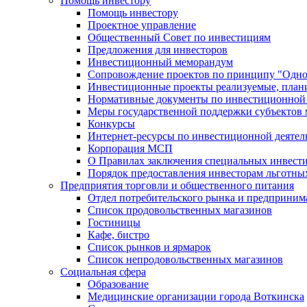
Помощь инвестору
Помощь инвестору
Проектное управление
Общественный Совет по инвестициям
Предложения для инвесторов
Инвестиционный меморандум
Сопровождение проектов по принципу "Oдно
Инвестиционные проекты реализуемые, план
Нормативные документы по инвестиционной д
Меры государственной поддержки субъектов 
Конкурсы
Интернет-ресурсы по инвестиционной деятел
Корпорация МСП
О Правилах заключения специальных инвест
Порядок предоставления инвесторам льготны
Предприятия торговли и общественного питания
Отдел потребительского рынка и предприним
Список продовольственных магазинов
Гостиницы
Кафе, бистро
Cписок рынков и ярмарок
Список непродовольственных магазинов
Социальная сфера
Образование
Медицинские организации города Воткинска