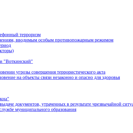
лефонный терроризм
ичениям, вводимым особым противопожарным режимом
ериод
кторы)
и "Воткинский"
овении угрозы совершения террористического акта
ение на объекты связи незаконно и опасно для здоровья
окна"
ыдаче документов, утраченных в результате чрезвычайной ситу
службе муниципального образования