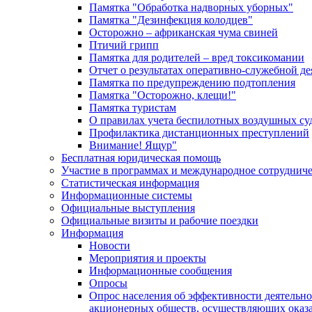
Памятка "Обработка надворных уборных"
Памятка "Дезинфекция колодцев"
Осторожно – африканская чума свиней
Птичий грипп
Памятка для родителей – вред токсикомании
Отчет о результатах оперативно-служебной д
Памятка по предупреждению подтопления
Памятка "Осторожно, клещи!"
Памятка туристам
О правилах учета беспилотных воздушных су
Профилактика дистанционных преступлений
Внимание! Ящур"
Бесплатная юридическая помощь
Участие в программах и международное сотруднич
Статистическая информация
Информационные системы
Официальные выступления
Официальные визиты и рабочие поездки
Информация
Новости
Мероприятия и проекты
Информационные сообщения
Опросы
Опрос населения об эффективности деятельн
акционерных обществ, осуществляющих оказа