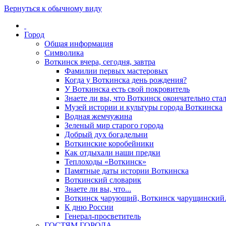
Вернуться к обычному виду
Город
Общая информация
Символика
Воткинск вчера, сегодня, завтра
Фамилии первых мастеровых
Когда у Воткинска день рождения?
У Воткинска есть свой покровитель
Знаете ли вы, что Воткинск окончательно стал
Музей истории и культуры города Воткинска
Водная жемчужина
Зеленый мир старого города
Добрый дух богадельни
Воткинские коробейники
Как отдыхали наши предки
Теплоходы «Воткинск»
Памятные даты истории Воткинска
Воткинский словарик
Знаете ли вы, что...
Воткинск чарующий, Воткинск чарущински
К дню России
Генерал-просветитель
ГОСТЯМ ГОРОДА