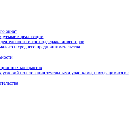
го окна"
ируемые к реализации
еятельности и гос.поддержка инвесторов
малого и среднего предпринимательства
ьности
иционных контрактов
х условий пользования земельными участками, находящимися в 
ательства