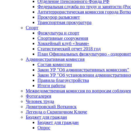
Отделение Пенсионного Фонда РФ
Федеральная служба по труду и занятости (Рос
Антитеррористическая комиссия города Вотк
Прокурор разъясняет
Транспортная прокуратура
Спорт
Физкультура и спорт
Спортивные сооружения
Хоккейный клуб «Знамя»
Статистический отчет 2018 год
План Официальных физкультурно - оздоровит
Административная комиссия
Состав комиссии
Закон УР "Об административных комиссиях"
Закон УР "Об установлении административно
Правила благоустройства
Итоги работы
Межведомственная комиссия по вопросам соблюдени
Фотогалерея
Человек труда
Димитровский Воткинск
Легенда о Скрипичном Ключе
Бюджет для граждан
Бюджет для граждан
Опрос