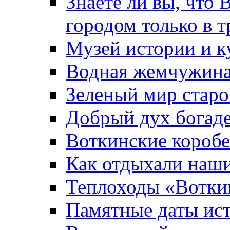
Знаете ли вы, что 
городом только в т
Музей истории и к
Водная жемчужин
Зеленый мир старо
Добрый дух богад
Воткинские короб
Как отдыхали наш
Теплоходы «Вотки
Памятные даты ис