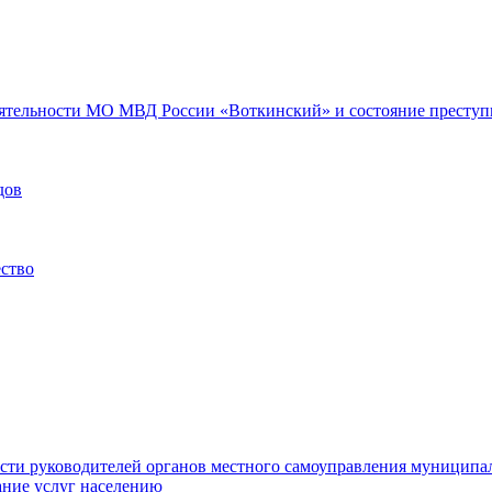
еятельности МО МВД России «Воткинский» и состояние преступн
дов
ество
ости руководителей органов местного самоуправления муниципа
ние услуг населению