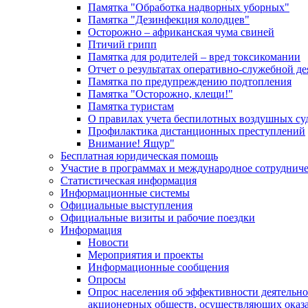
Памятка "Обработка надворных уборных"
Памятка "Дезинфекция колодцев"
Осторожно – африканская чума свиней
Птичий грипп
Памятка для родителей – вред токсикомании
Отчет о результатах оперативно-служебной д
Памятка по предупреждению подтопления
Памятка "Осторожно, клещи!"
Памятка туристам
О правилах учета беспилотных воздушных су
Профилактика дистанционных преступлений
Внимание! Ящур"
Бесплатная юридическая помощь
Участие в программах и международное сотруднич
Статистическая информация
Информационные системы
Официальные выступления
Официальные визиты и рабочие поездки
Информация
Новости
Мероприятия и проекты
Информационные сообщения
Опросы
Опрос населения об эффективности деятельн
акционерных обществ, осуществляющих оказа