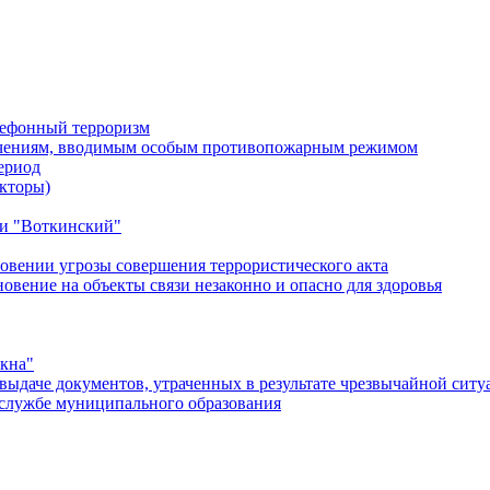
лефонный терроризм
ичениям, вводимым особым противопожарным режимом
ериод
кторы)
и "Воткинский"
овении угрозы совершения террористического акта
ение на объекты связи незаконно и опасно для здоровья
окна"
ыдаче документов, утраченных в результате чрезвычайной ситу
службе муниципального образования