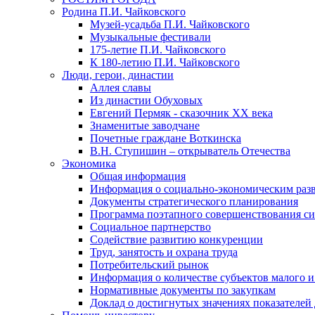
Родина П.И. Чайковского
Музей-усадьба П.И. Чайковского
Музыкальные фестивали
175-летие П.И. Чайковского
К 180-летию П.И. Чайковского
Люди, герои, династии
Аллея славы
Из династии Обуховых
Евгений Пермяк - сказочник XX века
Знаменитые заводчане
Почетные граждане Воткинска
В.Н. Ступишин – открыватель Отечества
Экономика
Общая информация
Информация о социально-экономическим раз
Документы стратегического планирования
Программа поэтапного совершенствования си
Социальное партнерство
Содействие развитию конкуренции
Труд, занятость и охрана труда
Потребительский рынок
Информация о количестве субъектов малого и
Нормативные документы по закупкам
Доклад о достигнутых значениях показателей