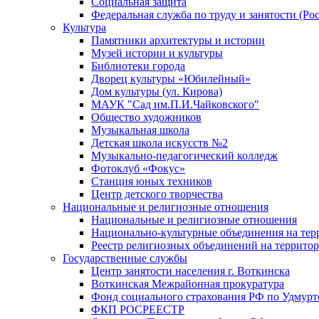
Социальная защита
Федеральная служба по труду и занятости (Рос
Культура
Памятники архитектуры и истории
Музей истории и культуры
Библиотеки города
Дворец культуры «Юбилейный»
Дом культуры (ул. Кирова)
МАУК "Сад им.П.И.Чайковского"
Общество художников
Музыкальная школа
Детская школа искусств №2
Музыкально-педагогический колледж
Фотоклуб «Фокус»
Станция юных техников
Центр детского творчества
Национальные и религиозные отношения
Национальные и религиозные отношения
Национально-культурные объединения на те
Реестр религиозных объединений на террито
Государственные службы
Центр занятости населения г. Воткинска
Воткинская Межрайонная прокуратура
Фонд социального страхования РФ по Удмурт
ФКП РОСРЕЕСТР