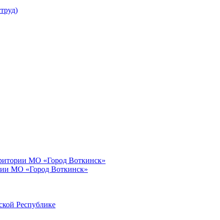
труд)
рритории МО «Город Воткинск»
рии МО «Город Воткинск»
ской Республике