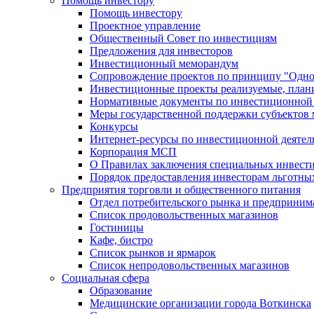
Помощь инвестору
Помощь инвестору
Проектное управление
Общественный Совет по инвестициям
Предложения для инвесторов
Инвестиционный меморандум
Сопровождение проектов по принципу "Oдно
Инвестиционные проекты реализуемые, план
Нормативные документы по инвестиционной д
Меры государственной поддержки субъектов 
Конкурсы
Интернет-ресурсы по инвестиционной деятел
Корпорация МСП
О Правилах заключения специальных инвест
Порядок предоставления инвесторам льготны
Предприятия торговли и общественного питания
Отдел потребительского рынка и предприним
Список продовольственных магазинов
Гостиницы
Кафе, бистро
Cписок рынков и ярмарок
Список непродовольственных магазинов
Социальная сфера
Образование
Медицинские организации города Воткинска