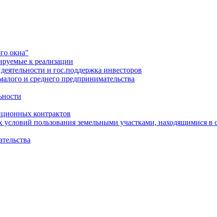
го окна"
ируемые к реализации
еятельности и гос.поддержка инвесторов
малого и среднего предпринимательства
ьности
иционных контрактов
х условий пользования земельными участками, находящимися в 
ательства