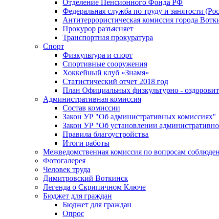
Отделение Пенсионного Фонда РФ
Федеральная служба по труду и занятости (Рос
Антитеррористическая комиссия города Вотк
Прокурор разъясняет
Транспортная прокуратура
Спорт
Физкультура и спорт
Спортивные сооружения
Хоккейный клуб «Знамя»
Статистический отчет 2018 год
План Официальных физкультурно - оздоровит
Административная комиссия
Состав комиссии
Закон УР "Об административных комиссиях"
Закон УР "Об установлении административно
Правила благоустройства
Итоги работы
Межведомственная комиссия по вопросам соблюдени
Фотогалерея
Человек труда
Димитровский Воткинск
Легенда о Скрипичном Ключе
Бюджет для граждан
Бюджет для граждан
Опрос