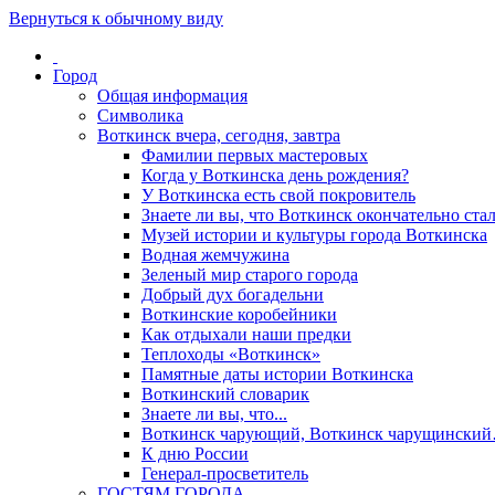
Вернуться к обычному виду
Город
Общая информация
Символика
Воткинск вчера, сегодня, завтра
Фамилии первых мастеровых
Когда у Воткинска день рождения?
У Воткинска есть свой покровитель
Знаете ли вы, что Воткинск окончательно стал
Музей истории и культуры города Воткинска
Водная жемчужина
Зеленый мир старого города
Добрый дух богадельни
Воткинские коробейники
Как отдыхали наши предки
Теплоходы «Воткинск»
Памятные даты истории Воткинска
Воткинский словарик
Знаете ли вы, что...
Воткинск чарующий, Воткинск чарущински
К дню России
Генерал-просветитель
ГОСТЯМ ГОРОДА