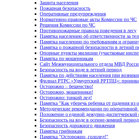
Защита населения
Пожарная безопасность
Оперативные предупреждения
Нормативно-правовые акты Комиссии по ЧС
Решения Комиссии по ЧС
Противопожарные правила поведения в лесу
Памятка населению об ответственности за те
Памятка населению по требованиям и огран
Памятка о пожарной безопасности в летний п
Опорные пункты милиции (участковые инспе
Памятка по мошенникам
Сайт Межмуниципального отдела МВД Росси
Безопасность на воде в летний период
Памятка по действиям населения при возникн
Филиал РТРС «Удмуртский РРТПЦ»: проникнов
Осторожно – бешенство!
Осторожно, мошенники!
Осторожно: тонкий лед!
Памятка "Как уберечь ребенка от падения из 
Методические рекомендации по оперативной в
Положение о единой дежурно-диспетчерской 
Безопасность на воде в осенне-зимний период
Безопасность дорожного движения
Памятка грибникам
Памятка "Осторожно, гололед!"