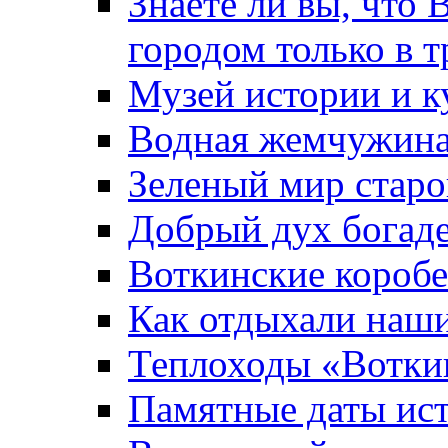
Знаете ли вы, что 
городом только в т
Музей истории и к
Водная жемчужин
Зеленый мир старо
Добрый дух богад
Воткинские короб
Как отдыхали наш
Теплоходы «Вотки
Памятные даты ис