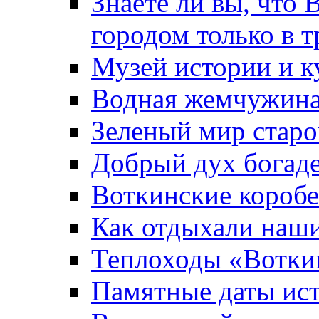
Знаете ли вы, что 
городом только в т
Музей истории и к
Водная жемчужин
Зеленый мир старо
Добрый дух богад
Воткинские короб
Как отдыхали наш
Теплоходы «Вотки
Памятные даты ис