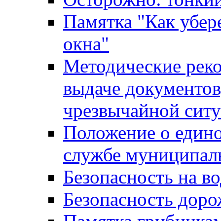
Памятка "Как убере
окна"
Методические рек
выдаче документов
чрезвычайной сит
Положение о един
службе муниципал
Безопасность на в
Безопасность дор