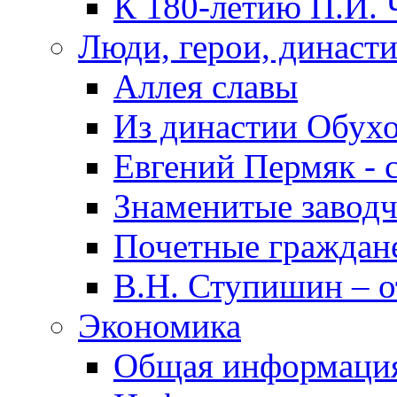
К 180-летию П.И. 
Люди, герои, династ
Аллея славы
Из династии Обух
Евгений Пермяк - 
Знаменитые заводч
Почетные граждан
В.Н. Ступишин – о
Экономика
Общая информаци