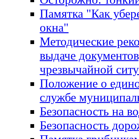
Памятка "Как убере
окна"
Методические рек
выдаче документов
чрезвычайной сит
Положение о един
службе муниципал
Безопасность на в
Безопасность дор