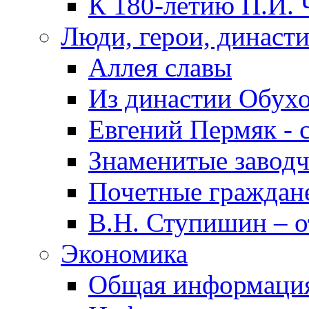
К 180-летию П.И. 
Люди, герои, династ
Аллея славы
Из династии Обух
Евгений Пермяк - 
Знаменитые заводч
Почетные граждан
В.Н. Ступишин – о
Экономика
Общая информаци