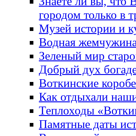
Знаете ли вы, что 
городом только в т
Музей истории и к
Водная жемчужин
Зеленый мир старо
Добрый дух богад
Воткинские короб
Как отдыхали наш
Теплоходы «Вотки
Памятные даты ис