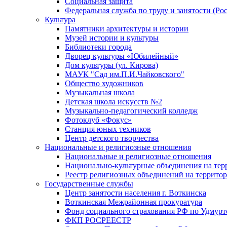
Социальная защита
Федеральная служба по труду и занятости (Рос
Культура
Памятники архитектуры и истории
Музей истории и культуры
Библиотеки города
Дворец культуры «Юбилейный»
Дом культуры (ул. Кирова)
МАУК "Сад им.П.И.Чайковского"
Общество художников
Музыкальная школа
Детская школа искусств №2
Музыкально-педагогический колледж
Фотоклуб «Фокус»
Станция юных техников
Центр детского творчества
Национальные и религиозные отношения
Национальные и религиозные отношения
Национально-культурные объединения на те
Реестр религиозных объединений на террито
Государственные службы
Центр занятости населения г. Воткинска
Воткинская Межрайонная прокуратура
Фонд социального страхования РФ по Удмурт
ФКП РОСРЕЕСТР