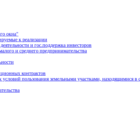
го окна"
ируемые к реализации
еятельности и гос.поддержка инвесторов
малого и среднего предпринимательства
ьности
иционных контрактов
х условий пользования земельными участками, находящимися в 
ательства