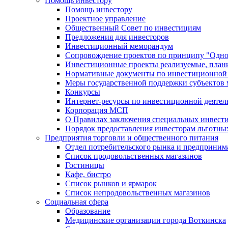
Помощь инвестору
Помощь инвестору
Проектное управление
Общественный Совет по инвестициям
Предложения для инвесторов
Инвестиционный меморандум
Сопровождение проектов по принципу "Oдно
Инвестиционные проекты реализуемые, план
Нормативные документы по инвестиционной д
Меры государственной поддержки субъектов 
Конкурсы
Интернет-ресурсы по инвестиционной деятел
Корпорация МСП
О Правилах заключения специальных инвест
Порядок предоставления инвесторам льготны
Предприятия торговли и общественного питания
Отдел потребительского рынка и предприним
Список продовольственных магазинов
Гостиницы
Кафе, бистро
Cписок рынков и ярмарок
Список непродовольственных магазинов
Социальная сфера
Образование
Медицинские организации города Воткинска