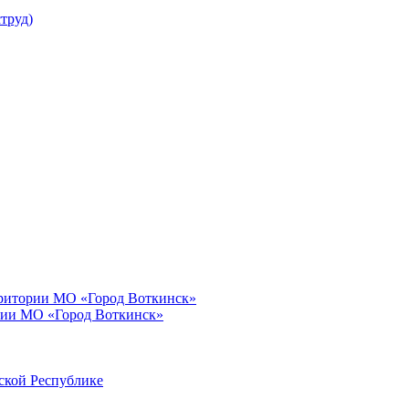
труд)
рритории МО «Город Воткинск»
рии МО «Город Воткинск»
ской Республике