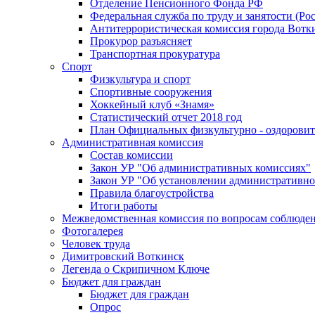
Отделение Пенсионного Фонда РФ
Федеральная служба по труду и занятости (Рос
Антитеррористическая комиссия города Вотк
Прокурор разъясняет
Транспортная прокуратура
Спорт
Физкультура и спорт
Спортивные сооружения
Хоккейный клуб «Знамя»
Статистический отчет 2018 год
План Официальных физкультурно - оздоровит
Административная комиссия
Состав комиссии
Закон УР "Об административных комиссиях"
Закон УР "Об установлении административно
Правила благоустройства
Итоги работы
Межведомственная комиссия по вопросам соблюдени
Фотогалерея
Человек труда
Димитровский Воткинск
Легенда о Скрипичном Ключе
Бюджет для граждан
Бюджет для граждан
Опрос