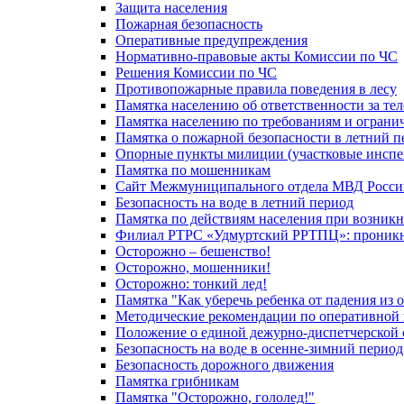
Защита населения
Пожарная безопасность
Оперативные предупреждения
Нормативно-правовые акты Комиссии по ЧС
Решения Комиссии по ЧС
Противопожарные правила поведения в лесу
Памятка населению об ответственности за те
Памятка населению по требованиям и огран
Памятка о пожарной безопасности в летний п
Опорные пункты милиции (участковые инспе
Памятка по мошенникам
Сайт Межмуниципального отдела МВД Росси
Безопасность на воде в летний период
Памятка по действиям населения при возникн
Филиал РТРС «Удмуртский РРТПЦ»: проникнов
Осторожно – бешенство!
Осторожно, мошенники!
Осторожно: тонкий лед!
Памятка "Как уберечь ребенка от падения из 
Методические рекомендации по оперативной в
Положение о единой дежурно-диспетчерской 
Безопасность на воде в осенне-зимний период
Безопасность дорожного движения
Памятка грибникам
Памятка "Осторожно, гололед!"