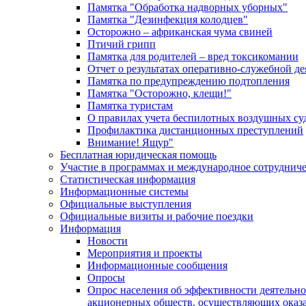
Памятка "Обработка надворных уборных"
Памятка "Дезинфекция колодцев"
Осторожно – африканская чума свиней
Птичий грипп
Памятка для родителей – вред токсикомании
Отчет о результатах оперативно-служебной д
Памятка по предупреждению подтопления
Памятка "Осторожно, клещи!"
Памятка туристам
О правилах учета беспилотных воздушных су
Профилактика дистанционных преступлений
Внимание! Ящур"
Бесплатная юридическая помощь
Участие в программах и международное сотруднич
Статистическая информация
Информационные системы
Официальные выступления
Официальные визиты и рабочие поездки
Информация
Новости
Мероприятия и проекты
Информационные сообщения
Опросы
Опрос населения об эффективности деятельн
акционерных обществ, осуществляющих оказа