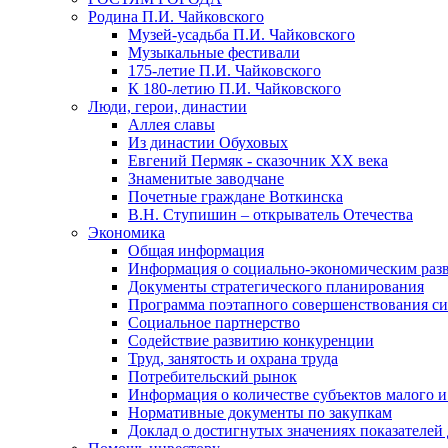
Родина П.И. Чайковского
Музей-усадьба П.И. Чайковского
Музыкальные фестивали
175-летие П.И. Чайковского
К 180-летию П.И. Чайковского
Люди, герои, династии
Аллея славы
Из династии Обуховых
Евгений Пермяк - сказочник XX века
Знаменитые заводчане
Почетные граждане Воткинска
В.Н. Ступишин – открыватель Отечества
Экономика
Общая информация
Информация о социально-экономическим раз
Документы стратегического планирования
Программа поэтапного совершенствования си
Социальное партнерство
Содействие развитию конкуренции
Труд, занятость и охрана труда
Потребительский рынок
Информация о количестве субъектов малого и
Нормативные документы по закупкам
Доклад о достигнутых значениях показателей