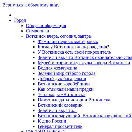
Вернуться к обычному виду
Город
Общая информация
Символика
Воткинск вчера, сегодня, завтра
Фамилии первых мастеровых
Когда у Воткинска день рождения?
У Воткинска есть свой покровитель
Знаете ли вы, что Воткинск окончательно стал
Музей истории и культуры города Воткинска
Водная жемчужина
Зеленый мир старого города
Добрый дух богадельни
Воткинские коробейники
Как отдыхали наши предки
Теплоходы «Воткинск»
Памятные даты истории Воткинска
Воткинский словарик
Знаете ли вы, что...
Воткинск чарующий, Воткинск чарущински
К дню России
Генерал-просветитель
ГОСТЯМ ГОРОДА