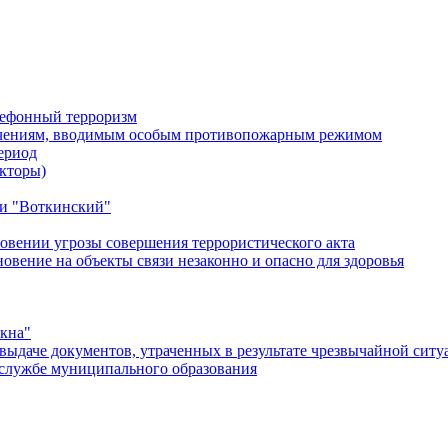
лефонный терроризм
ичениям, вводимым особым противопожарным режимом
ериод
кторы)
и "Воткинский"
овении угрозы совершения террористического акта
ение на объекты связи незаконно и опасно для здоровья
окна"
ыдаче документов, утраченных в результате чрезвычайной ситу
службе муниципального образования