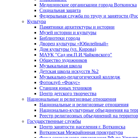
Медицинские организации города Воткинска
Социальная защита
Федеральная служба по труду и занятости (Рос
Культура
Памятники архитектуры и истории
Музей истории и культуры
Библиотеки города
Дворец культуры «Юбилейный»
Дом культуры (ул. Кирова)
МАУК "Сад им.П.И.Чайковского"
Общество художников
Музыкальная школа
Детская школа искусств №2
Музыкально-педагогический колледж
Фотоклуб «Фокус»
Станция юных техников
Центр детского творчества
Национальные и религиозные отношения
Национальные и религиозные отношения
Национально-культурные объединения на те
Реестр религиозных объединений на террито
Государственные службы
Центр занятости населения г. Воткинска
Воткинская Межрайонная прокуратура
Фонд социального страхования РФ по Удмурт