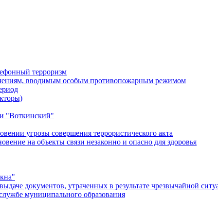
лефонный терроризм
ичениям, вводимым особым противопожарным режимом
ериод
кторы)
и "Воткинский"
овении угрозы совершения террористического акта
ение на объекты связи незаконно и опасно для здоровья
окна"
ыдаче документов, утраченных в результате чрезвычайной ситу
службе муниципального образования