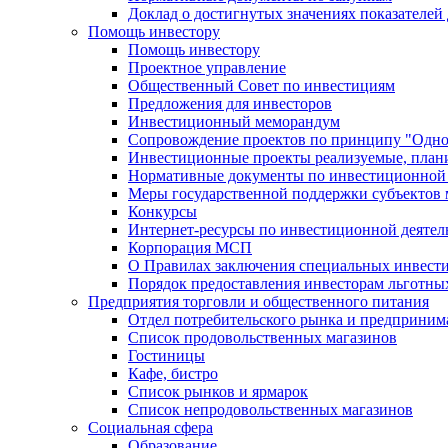
Доклад о достигнутых значениях показателей
Помощь инвестору
Помощь инвестору
Проектное управление
Общественный Совет по инвестициям
Предложения для инвесторов
Инвестиционный меморандум
Сопровождение проектов по принципу "Oдно
Инвестиционные проекты реализуемые, план
Нормативные документы по инвестиционной д
Меры государственной поддержки субъектов 
Конкурсы
Интернет-ресурсы по инвестиционной деятел
Корпорация МСП
О Правилах заключения специальных инвест
Порядок предоставления инвесторам льготны
Предприятия торговли и общественного питания
Отдел потребительского рынка и предприним
Список продовольственных магазинов
Гостиницы
Кафе, бистро
Cписок рынков и ярмарок
Список непродовольственных магазинов
Социальная сфера
Образование