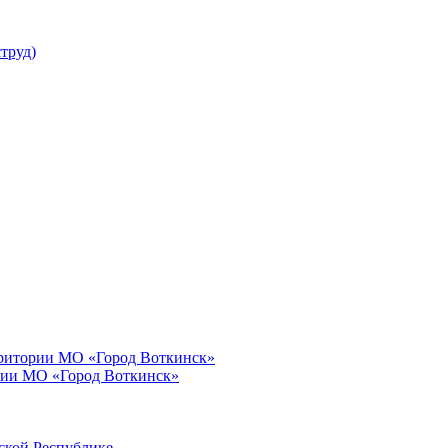
труд)
рритории МО «Город Воткинск»
рии МО «Город Воткинск»
ской Республике