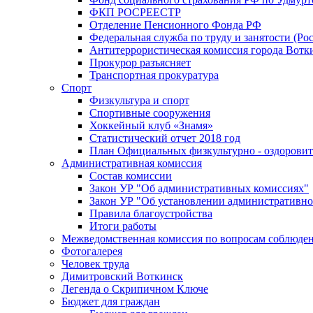
ФКП РОСРЕЕСТР
Отделение Пенсионного Фонда РФ
Федеральная служба по труду и занятости (Рос
Антитеррористическая комиссия города Вотк
Прокурор разъясняет
Транспортная прокуратура
Спорт
Физкультура и спорт
Спортивные сооружения
Хоккейный клуб «Знамя»
Статистический отчет 2018 год
План Официальных физкультурно - оздоровит
Административная комиссия
Состав комиссии
Закон УР "Об административных комиссиях"
Закон УР "Об установлении административно
Правила благоустройства
Итоги работы
Межведомственная комиссия по вопросам соблюдени
Фотогалерея
Человек труда
Димитровский Воткинск
Легенда о Скрипичном Ключе
Бюджет для граждан