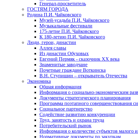
Генерал-просветитель
ГОСТЯМ ГОРОДА
Родина П.И. Чайковского
Музей-усадьба П.И. Чайковского
Музыкальные фестивали
175-летие П.И. Чайковского
К 180-летию П.И. Чайковского
Люди, герои, династии
Аллея славы
Из династии Обуховых
Евгений Пермяк - сказочник XX века
Знаменитые заводчане
Почетные граждане Воткинска
В.Н. Ступишин – открыватель Отечества
Экономика
Общая информация
Информация о социально-экономическим раз
Документы стратегического планирования
Программа поэтапного совершенствования си
Социальное партнерство
Содействие развитию конкуренции
Труд, занятость и охрана труда
Потребительский рынок
Информация о количестве субъектов малого и
Нормативные документы по закупкам