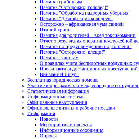
Памятка грибникам
Памятка "Осторожно, гололед!"
Памятка "Обработка надворных уборных"
Памятка "Дезинфекция колодцев"
Осторожно – африканская чума свиней
Птичий грипп
Памятка для родителей – вред токсикомании
Отчет о результатах оперативно-служебной д
Памятка по предупреждению подтопления
Памятка "Осторожно, клещи!"
Памятка туристам
О правилах учета беспилотных воздушных су
Профилактика дистанционных преступлений
Внимание! Ящур"
Бесплатная юридическая помощь
Участие в программах и международное сотруднич
Статистическая информация
Информационные системы
Официальные выступления
Официальные визиты и рабочие поездки
Информация
Новости
Мероприятия и проекты
Информационные сообщения
Опросы