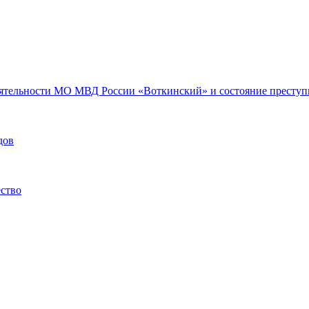
еятельности МО МВД России «Воткинский» и состояние преступн
дов
ество