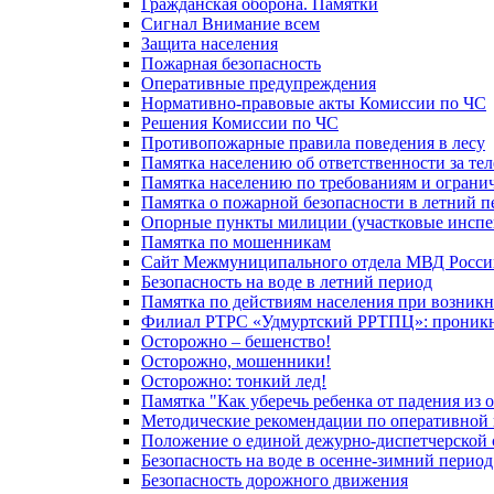
Гражданская оборона. Памятки
Сигнал Внимание всем
Защита населения
Пожарная безопасность
Оперативные предупреждения
Нормативно-правовые акты Комиссии по ЧС
Решения Комиссии по ЧС
Противопожарные правила поведения в лесу
Памятка населению об ответственности за те
Памятка населению по требованиям и огран
Памятка о пожарной безопасности в летний п
Опорные пункты милиции (участковые инспе
Памятка по мошенникам
Сайт Межмуниципального отдела МВД Росси
Безопасность на воде в летний период
Памятка по действиям населения при возникн
Филиал РТРС «Удмуртский РРТПЦ»: проникнов
Осторожно – бешенство!
Осторожно, мошенники!
Осторожно: тонкий лед!
Памятка "Как уберечь ребенка от падения из 
Методические рекомендации по оперативной в
Положение о единой дежурно-диспетчерской 
Безопасность на воде в осенне-зимний период
Безопасность дорожного движения