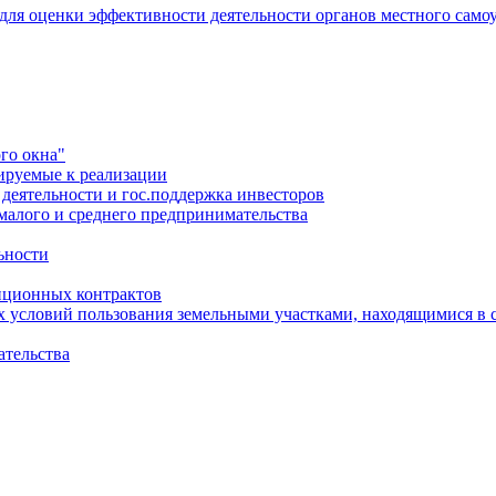
 для оценки эффективности деятельности органов местного само
го окна"
ируемые к реализации
еятельности и гос.поддержка инвесторов
малого и среднего предпринимательства
ьности
иционных контрактов
х условий пользования земельными участками, находящимися в 
ательства