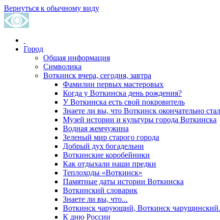
Вернуться к обычному виду
Город
Общая информация
Символика
Воткинск вчера, сегодня, завтра
Фамилии первых мастеровых
Когда у Воткинска день рождения?
У Воткинска есть свой покровитель
Знаете ли вы, что Воткинск окончательно стал
Музей истории и культуры города Воткинска
Водная жемчужина
Зеленый мир старого города
Добрый дух богадельни
Воткинские коробейники
Как отдыхали наши предки
Теплоходы «Воткинск»
Памятные даты истории Воткинска
Воткинский словарик
Знаете ли вы, что...
Воткинск чарующий, Воткинск чарущински
К дню России