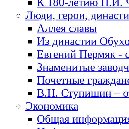
К 180-летию П.И. 
Люди, герои, династ
Аллея славы
Из династии Обух
Евгений Пермяк - 
Знаменитые заводч
Почетные граждан
В.Н. Ступишин – о
Экономика
Общая информаци