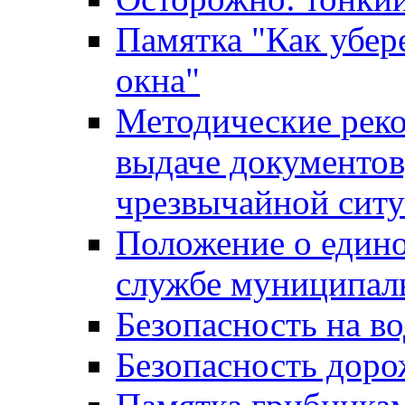
Памятка "Как убере
окна"
Методические рек
выдаче документов
чрезвычайной сит
Положение о един
службе муниципал
Безопасность на в
Безопасность дор