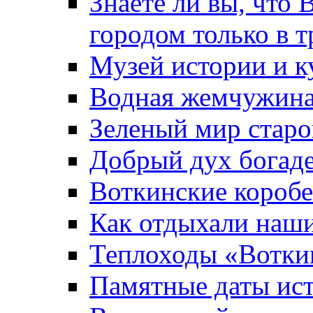
Знаете ли вы, что 
городом только в т
Музей истории и к
Водная жемчужин
Зеленый мир старо
Добрый дух богад
Воткинские короб
Как отдыхали наш
Теплоходы «Вотки
Памятные даты ис