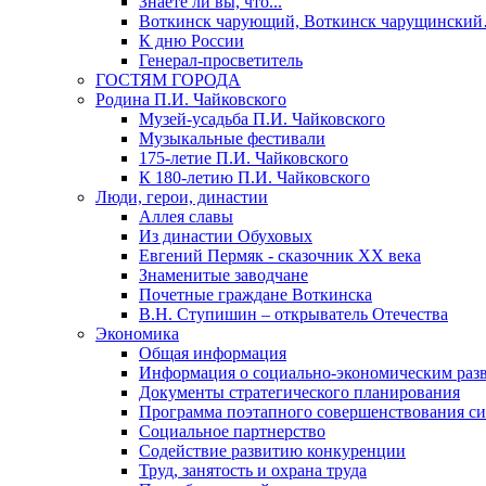
Знаете ли вы, что...
Воткинск чарующий, Воткинск чарущински
К дню России
Генерал-просветитель
ГОСТЯМ ГОРОДА
Родина П.И. Чайковского
Музей-усадьба П.И. Чайковского
Музыкальные фестивали
175-летие П.И. Чайковского
К 180-летию П.И. Чайковского
Люди, герои, династии
Аллея славы
Из династии Обуховых
Евгений Пермяк - сказочник XX века
Знаменитые заводчане
Почетные граждане Воткинска
В.Н. Ступишин – открыватель Отечества
Экономика
Общая информация
Информация о социально-экономическим раз
Документы стратегического планирования
Программа поэтапного совершенствования си
Социальное партнерство
Содействие развитию конкуренции
Труд, занятость и охрана труда