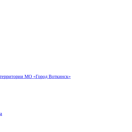
 территории МО «Город Воткинск»
а