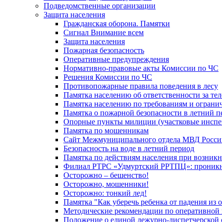
Подведомственные организации
Защита населения
Гражданская оборона. Памятки
Сигнал Внимание всем
Защита населения
Пожарная безопасность
Оперативные предупреждения
Нормативно-правовые акты Комиссии по ЧС
Решения Комиссии по ЧС
Противопожарные правила поведения в лесу
Памятка населению об ответственности за те
Памятка населению по требованиям и огран
Памятка о пожарной безопасности в летний п
Опорные пункты милиции (участковые инспе
Памятка по мошенникам
Сайт Межмуниципального отдела МВД Росси
Безопасность на воде в летний период
Памятка по действиям населения при возникн
Филиал РТРС «Удмуртский РРТПЦ»: проникнов
Осторожно – бешенство!
Осторожно, мошенники!
Осторожно: тонкий лед!
Памятка "Как уберечь ребенка от падения из 
Методические рекомендации по оперативной в
Положение о единой дежурно-диспетчерской 