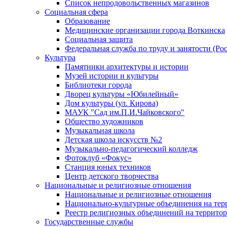
Список непродовольственных магазинов
Социальная сфера
Образование
Медицинские организации города Воткинска
Социальная защита
Федеральная служба по труду и занятости (Рос
Культура
Памятники архитектуры и истории
Музей истории и культуры
Библиотеки города
Дворец культуры «Юбилейный»
Дом культуры (ул. Кирова)
МАУК "Сад им.П.И.Чайковского"
Общество художников
Музыкальная школа
Детская школа искусств №2
Музыкально-педагогический колледж
Фотоклуб «Фокус»
Станция юных техников
Центр детского творчества
Национальные и религиозные отношения
Национальные и религиозные отношения
Национально-культурные объединения на те
Реестр религиозных объединений на террито
Государственные службы