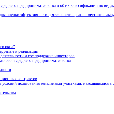
 среднего предпринимательства и об их классификации по видам
 для оценки эффективности деятельности органов местного само
го окна"
ируемые к реализации
еятельности и гос.поддержка инвесторов
малого и среднего предпринимательства
ьности
иционных контрактов
х условий пользования земельными участками, находящимися в 
ательства