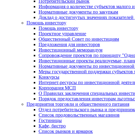
Потребительский рынок
Информация о количестве субъектов малого и
Нормативные документы по закупкам
Доклад о достигнутых значениях показателей
Помощь инвестору
Помощь инвестору
Проектное управление
Общественный Совет по инвестициям
Предложения для инвесторов
Инвестиционный меморандум
Сопровождение проектов по принципу "Oдно
Инвестиционные проекты реализуемые, план
Нормативные документы по инвестиционной д
Меры государственной поддержки субъектов 
Конкурсы
Интернет-ресурсы по инвестиционной деятел
Корпорация МСП
О Правилах заключения специальных инвест
Порядок предоставления инвесторам льготны
Предприятия торговли и общественного питания
Отдел потребительского рынка и предприним
Список продовольственных магазинов
Гостиницы
Кафе, бистро
Cписок рынков и ярмарок