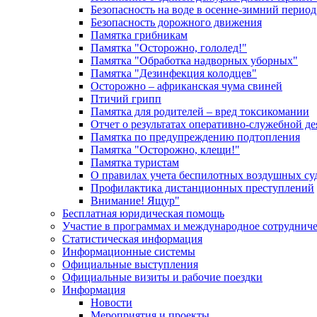
Безопасность на воде в осенне-зимний период
Безопасность дорожного движения
Памятка грибникам
Памятка "Осторожно, гололед!"
Памятка "Обработка надворных уборных"
Памятка "Дезинфекция колодцев"
Осторожно – африканская чума свиней
Птичий грипп
Памятка для родителей – вред токсикомании
Отчет о результатах оперативно-служебной д
Памятка по предупреждению подтопления
Памятка "Осторожно, клещи!"
Памятка туристам
О правилах учета беспилотных воздушных су
Профилактика дистанционных преступлений
Внимание! Ящур"
Бесплатная юридическая помощь
Участие в программах и международное сотруднич
Статистическая информация
Информационные системы
Официальные выступления
Официальные визиты и рабочие поездки
Информация
Новости
Мероприятия и проекты