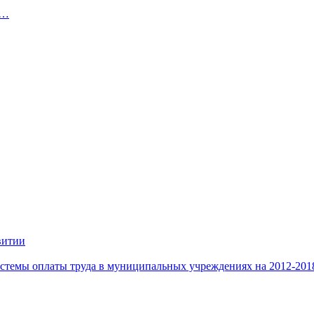
й…
витии
стемы оплаты труда в муниципальных учреждениях на 2012-201