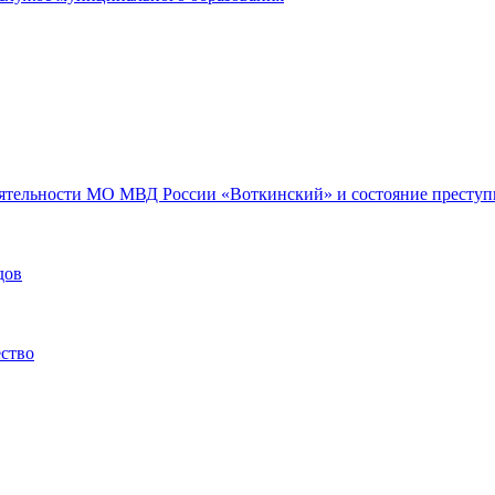
еятельности МО МВД России «Воткинский» и состояние преступн
дов
ество