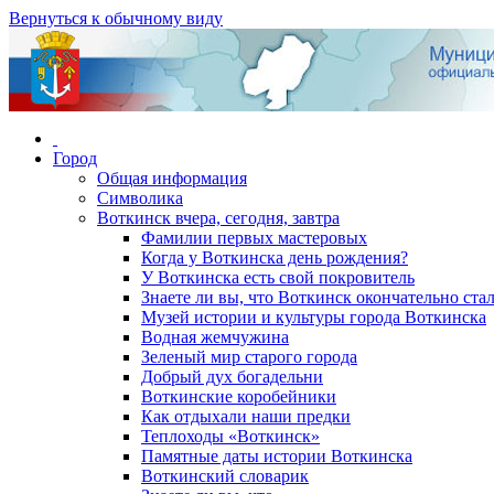
Вернуться к обычному виду
Город
Общая информация
Символика
Воткинск вчера, сегодня, завтра
Фамилии первых мастеровых
Когда у Воткинска день рождения?
У Воткинска есть свой покровитель
Знаете ли вы, что Воткинск окончательно стал
Музей истории и культуры города Воткинска
Водная жемчужина
Зеленый мир старого города
Добрый дух богадельни
Воткинские коробейники
Как отдыхали наши предки
Теплоходы «Воткинск»
Памятные даты истории Воткинска
Воткинский словарик