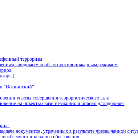
лефонный терроризм
ичениям, вводимым особым противопожарным режимом
ериод
кторы)
и "Воткинский"
овении угрозы совершения террористического акта
ение на объекты связи незаконно и опасно для здоровья
окна"
ыдаче документов, утраченных в результате чрезвычайной ситу
службе муниципального образования