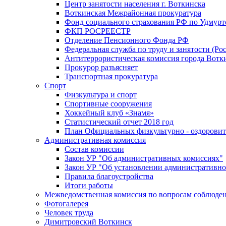
Центр занятости населения г. Воткинска
Воткинская Межрайонная прокуратура
Фонд социального страхования РФ по Удмурт
ФКП РОСРЕЕСТР
Отделение Пенсионного Фонда РФ
Федеральная служба по труду и занятости (Рос
Антитеррористическая комиссия города Вотк
Прокурор разъясняет
Транспортная прокуратура
Спорт
Физкультура и спорт
Спортивные сооружения
Хоккейный клуб «Знамя»
Статистический отчет 2018 год
План Официальных физкультурно - оздоровит
Административная комиссия
Состав комиссии
Закон УР "Об административных комиссиях"
Закон УР "Об установлении административно
Правила благоустройства
Итоги работы
Межведомственная комиссия по вопросам соблюдени
Фотогалерея
Человек труда
Димитровский Воткинск