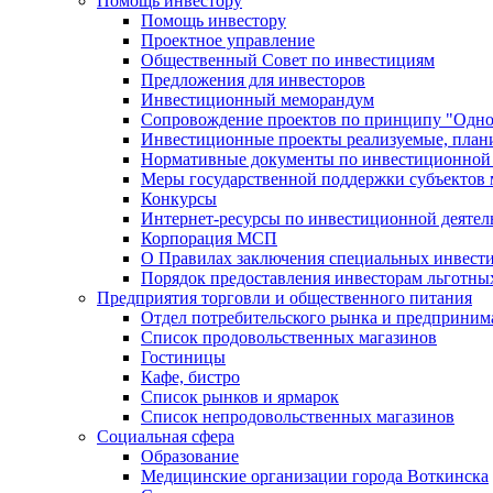
Помощь инвестору
Помощь инвестору
Проектное управление
Общественный Совет по инвестициям
Предложения для инвесторов
Инвестиционный меморандум
Сопровождение проектов по принципу "Oдно
Инвестиционные проекты реализуемые, план
Нормативные документы по инвестиционной д
Меры государственной поддержки субъектов 
Конкурсы
Интернет-ресурсы по инвестиционной деятел
Корпорация МСП
О Правилах заключения специальных инвест
Порядок предоставления инвесторам льготны
Предприятия торговли и общественного питания
Отдел потребительского рынка и предприним
Список продовольственных магазинов
Гостиницы
Кафе, бистро
Cписок рынков и ярмарок
Список непродовольственных магазинов
Социальная сфера
Образование
Медицинские организации города Воткинска