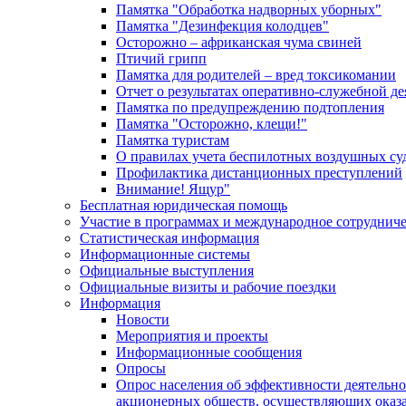
Памятка "Обработка надворных уборных"
Памятка "Дезинфекция колодцев"
Осторожно – африканская чума свиней
Птичий грипп
Памятка для родителей – вред токсикомании
Отчет о результатах оперативно-служебной д
Памятка по предупреждению подтопления
Памятка "Осторожно, клещи!"
Памятка туристам
О правилах учета беспилотных воздушных су
Профилактика дистанционных преступлений
Внимание! Ящур"
Бесплатная юридическая помощь
Участие в программах и международное сотруднич
Статистическая информация
Информационные системы
Официальные выступления
Официальные визиты и рабочие поездки
Информация
Новости
Мероприятия и проекты
Информационные сообщения
Опросы
Опрос населения об эффективности деятельн
акционерных обществ, осуществляющих оказа