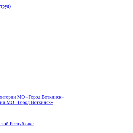
труд)
рритории МО «Город Воткинск»
рии МО «Город Воткинск»
ской Республике