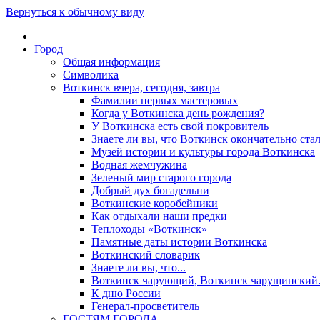
Вернуться к обычному виду
Город
Общая информация
Символика
Воткинск вчера, сегодня, завтра
Фамилии первых мастеровых
Когда у Воткинска день рождения?
У Воткинска есть свой покровитель
Знаете ли вы, что Воткинск окончательно стал
Музей истории и культуры города Воткинска
Водная жемчужина
Зеленый мир старого города
Добрый дух богадельни
Воткинские коробейники
Как отдыхали наши предки
Теплоходы «Воткинск»
Памятные даты истории Воткинска
Воткинский словарик
Знаете ли вы, что...
Воткинск чарующий, Воткинск чарущински
К дню России
Генерал-просветитель
ГОСТЯМ ГОРОДА