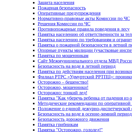
Защита населения
Пожарная безопасность
Оперативные предупреждения
Нормативно-правовые акты Комиссии по ЧС
Решения Комиссии по ЧС
Противопожарные правила поведения в лесу
Памятка населению об ответственности за те
Памятка населению по требованиям и огран
Памятка о пожарной безопасности в летний п
Опорные пункты милиции (участковые инспе
Памятка по мошенникам
Сайт Межмуниципального отдела МВД Росси
Безопасность на воде в летний период
Памятка по действиям населения при возникн
Филиал РТРС «Удмуртский РРТПЦ»: проникнов
Осторожно – бешенство!
Осторожно, мошенники!
Осторожно: тонкий лед!
Памятка "Как уберечь ребенка от падения из 
Методические рекомендации по оперативной в
Положение о единой дежурно-диспетчерской 
Безопасность на воде в осенне-зимний период
Безопасность дорожного движения
Памятка грибникам
Памятка "Осторожно, гололед!"