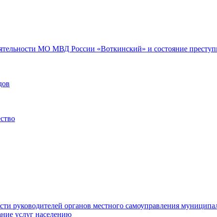
еятельности МО МВД России «Воткинский» и состояние преступн
дов
ество
ости руководителей органов местного самоуправления муниципа
ние услуг населению