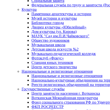
Социальная защита
Федеральная служба по труду и занятости (Рос
Культура
Памятники архитектуры и истории
Музей истории и культуры
Библиотеки города
Дворец культуры «Юбилейный»
Дом культуры (ул. Кирова)
МАУК "Сад им.П.И.Чайковского"
Общество художников
Музыкальная школа
Детская школа искусств №2
Музыкально-педагогический колледж
Фотоклуб «Фокус»
Станция юных техников
Центр детского творчества
Национальные и религиозные отношения
Национальные и религиозные отношения
Национально-культурные объединения на те
Реестр религиозных объединений на террито
Государственные службы
Центр занятости населения г. Воткинска
Воткинская Межрайонная прокуратура
Фонд социального страхования РФ по Удмурт
ФКП РОСРЕЕСТР