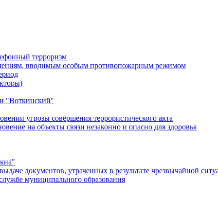
лефонный терроризм
ичениям, вводимым особым противопожарным режимом
ериод
кторы)
и "Воткинский"
овении угрозы совершения террористического акта
ение на объекты связи незаконно и опасно для здоровья
окна"
ыдаче документов, утраченных в результате чрезвычайной ситу
службе муниципального образования