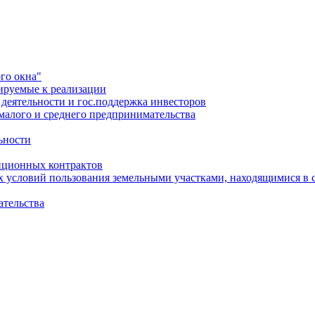
го окна"
ируемые к реализации
еятельности и гос.поддержка инвесторов
малого и среднего предпринимательства
ьности
иционных контрактов
х условий пользования земельными участками, находящимися в 
ательства