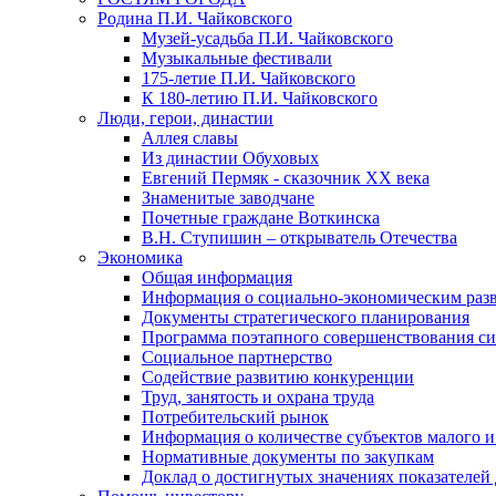
Родина П.И. Чайковского
Музей-усадьба П.И. Чайковского
Музыкальные фестивали
175-летие П.И. Чайковского
К 180-летию П.И. Чайковского
Люди, герои, династии
Аллея славы
Из династии Обуховых
Евгений Пермяк - сказочник XX века
Знаменитые заводчане
Почетные граждане Воткинска
В.Н. Ступишин – открыватель Отечества
Экономика
Общая информация
Информация о социально-экономическим раз
Документы стратегического планирования
Программа поэтапного совершенствования си
Социальное партнерство
Содействие развитию конкуренции
Труд, занятость и охрана труда
Потребительский рынок
Информация о количестве субъектов малого и
Нормативные документы по закупкам
Доклад о достигнутых значениях показателей