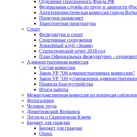
Отделение Пенсионного Фонда РФ
Федеральная служба по труду и занятости (Рос
Антитеррористическая комиссия города Вотк
Прокурор разъясняет
Транспортная прокуратура
Спорт
Физкультура и спорт
Спортивные сооружения
Хоккейный клуб «Знамя»
Статистический отчет 2018 год
План Официальных физкультурно - оздоровит
Административная комиссия
Состав комиссии
Закон УР "Об административных комиссиях"
Закон УР "Об установлении административно
Правила благоустройства
Итоги работы
Межведомственная комиссия по вопросам соблюдени
Фотогалерея
Человек труда
Димитровский Воткинск
Легенда о Скрипичном Ключе
Бюджет для граждан
Бюджет для граждан
Опрос