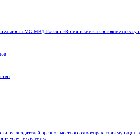
еятельности МО МВД России «Воткинский» и состояние преступн
дов
ество
ости руководителей органов местного самоуправления муниципа
ние услуг населению