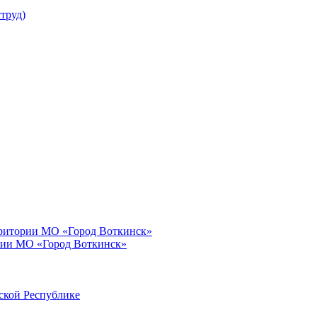
труд)
рритории МО «Город Воткинск»
рии МО «Город Воткинск»
ской Республике