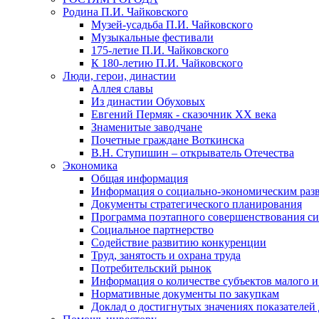
Родина П.И. Чайковского
Музей-усадьба П.И. Чайковского
Музыкальные фестивали
175-летие П.И. Чайковского
К 180-летию П.И. Чайковского
Люди, герои, династии
Аллея славы
Из династии Обуховых
Евгений Пермяк - сказочник XX века
Знаменитые заводчане
Почетные граждане Воткинска
В.Н. Ступишин – открыватель Отечества
Экономика
Общая информация
Информация о социально-экономическим раз
Документы стратегического планирования
Программа поэтапного совершенствования си
Социальное партнерство
Содействие развитию конкуренции
Труд, занятость и охрана труда
Потребительский рынок
Информация о количестве субъектов малого и
Нормативные документы по закупкам
Доклад о достигнутых значениях показателей