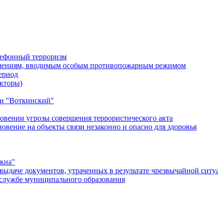
лефонный терроризм
ичениям, вводимым особым противопожарным режимом
ериод
кторы)
и "Воткинский"
овении угрозы совершения террористического акта
ение на объекты связи незаконно и опасно для здоровья
окна"
ыдаче документов, утраченных в результате чрезвычайной ситу
службе муниципального образования