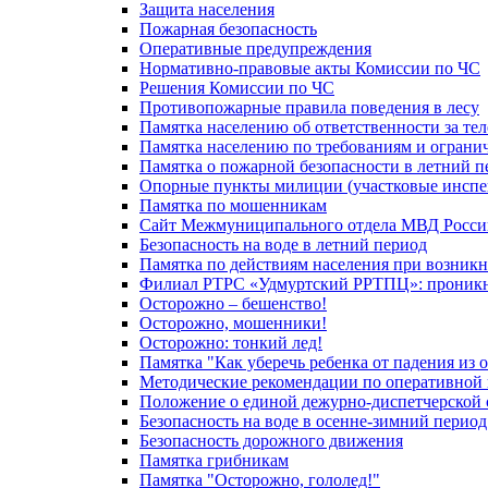
Защита населения
Пожарная безопасность
Оперативные предупреждения
Нормативно-правовые акты Комиссии по ЧС
Решения Комиссии по ЧС
Противопожарные правила поведения в лесу
Памятка населению об ответственности за те
Памятка населению по требованиям и огран
Памятка о пожарной безопасности в летний п
Опорные пункты милиции (участковые инспе
Памятка по мошенникам
Сайт Межмуниципального отдела МВД Росси
Безопасность на воде в летний период
Памятка по действиям населения при возникн
Филиал РТРС «Удмуртский РРТПЦ»: проникнов
Осторожно – бешенство!
Осторожно, мошенники!
Осторожно: тонкий лед!
Памятка "Как уберечь ребенка от падения из 
Методические рекомендации по оперативной в
Положение о единой дежурно-диспетчерской 
Безопасность на воде в осенне-зимний период
Безопасность дорожного движения
Памятка грибникам
Памятка "Осторожно, гололед!"