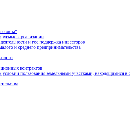
го окна"
ируемые к реализации
еятельности и гос.поддержка инвесторов
малого и среднего предпринимательства
ьности
иционных контрактов
х условий пользования земельными участками, находящимися в 
ательства