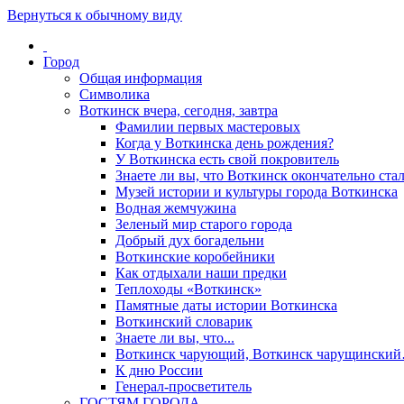
Вернуться к обычному виду
Город
Общая информация
Символика
Воткинск вчера, сегодня, завтра
Фамилии первых мастеровых
Когда у Воткинска день рождения?
У Воткинска есть свой покровитель
Знаете ли вы, что Воткинск окончательно стал
Музей истории и культуры города Воткинска
Водная жемчужина
Зеленый мир старого города
Добрый дух богадельни
Воткинские коробейники
Как отдыхали наши предки
Теплоходы «Воткинск»
Памятные даты истории Воткинска
Воткинский словарик
Знаете ли вы, что...
Воткинск чарующий, Воткинск чарущински
К дню России
Генерал-просветитель
ГОСТЯМ ГОРОДА