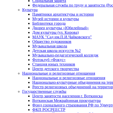
Социальная защита
Федеральная служба по труду и занятости (Рос
Культура
Памятники архитектуры и истории
Музей истории и культуры
Библиотеки города
Дворец культуры «Юбилейный»
Дом культуры (ул. Кирова)
МАУК "Сад им.П.И.Чайковского"
Общество художников
Музыкальная школа
Детская школа искусств №2
Музыкально-педагогический колледж
Фотоклуб «Фокус»
Станция юных техников
Центр детского творчества
Национальные и религиозные отношения
Национальные и религиозные отношения
Национально-культурные объединения на те
Реестр религиозных объединений на террито
Государственные службы
Центр занятости населения г. Воткинска
Воткинская Межрайонная прокуратура
Фонд социального страхования РФ по Удмурт
ФКП РОСРЕЕСТР