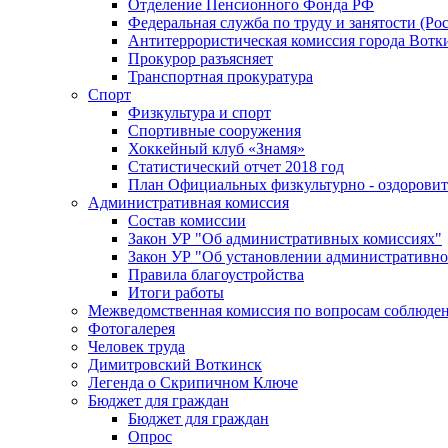
Отделение Пенсионного Фонда РФ
Федеральная служба по труду и занятости (Рос
Антитеррористическая комиссия города Вотк
Прокурор разъясняет
Транспортная прокуратура
Спорт
Физкультура и спорт
Спортивные сооружения
Хоккейный клуб «Знамя»
Статистический отчет 2018 год
План Официальных физкультурно - оздоровит
Административная комиссия
Состав комиссии
Закон УР "Об административных комиссиях"
Закон УР "Об установлении административно
Правила благоустройства
Итоги работы
Межведомственная комиссия по вопросам соблюдени
Фотогалерея
Человек труда
Димитровский Воткинск
Легенда о Скрипичном Ключе
Бюджет для граждан
Бюджет для граждан
Опрос