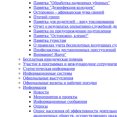
Памятка "Обработка надворных уборных"
Памятка "Дезинфекция колодцев"
Осторожно – африканская чума свиней
Птичий грипп
Памятка для родителей – вред токсикомании
Отчет о результатах оперативно-служебной д
Памятка по предупреждению подтопления
Памятка "Осторожно, клещи!"
Памятка туристам
О правилах учета беспилотных воздушных су
Профилактика дистанционных преступлений
Внимание! Ящур"
Бесплатная юридическая помощь
Участие в программах и международное сотруднич
Статистическая информация
Информационные системы
Официальные выступления
Официальные визиты и рабочие поездки
Информация
Новости
Мероприятия и проекты
Информационные сообщения
Опросы
Опрос населения об эффективности деятельн
акционерных обществ, осуществляющих оказа