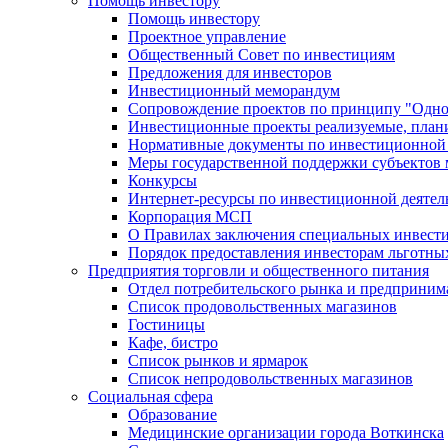
Помощь инвестору
Помощь инвестору
Проектное управление
Общественный Совет по инвестициям
Предложения для инвесторов
Инвестиционный меморандум
Сопровождение проектов по принципу "Oдно
Инвестиционные проекты реализуемые, план
Нормативные документы по инвестиционной д
Меры государственной поддержки субъектов 
Конкурсы
Интернет-ресурсы по инвестиционной деятел
Корпорация МСП
О Правилах заключения специальных инвест
Порядок предоставления инвесторам льготны
Предприятия торговли и общественного питания
Отдел потребительского рынка и предприним
Список продовольственных магазинов
Гостиницы
Кафе, бистро
Cписок рынков и ярмарок
Список непродовольственных магазинов
Социальная сфера
Образование
Медицинские организации города Воткинска