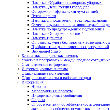
Памятка "Обработка надворных уборных"
Памятка "Дезинфекция колодцев"
Осторожно – африканская чума свиней
Птичий грипп
Памятка для родителей – вред токсикомании
Отчет о результатах оперативно-служебной д
Памятка по предупреждению подтопления
Памятка "Осторожно, клещи!"
Памятка туристам
О правилах учета беспилотных воздушных су
Профилактика дистанционных преступлений
Внимание! Ящур"
Бесплатная юридическая помощь
Участие в программах и международное сотруднич
Статистическая информация
Информационные системы
Официальные выступления
Официальные визиты и рабочие поездки
Информация
Новости
Мероприятия и проекты
Информационные сообщения
Опросы
Опрос населения об эффективности деятельн
акционерных обществ, осуществляющих оказа