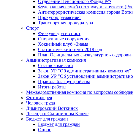
Отделение Пенсионного Фонда РФ
Федеральная служба по труду и занятости (Рос
Антитеррористическая комиссия города Вотк
Прокурор разъясняет
Транспортная прокуратура
Спорт
Физкультура и спорт
Спортивные сооружения
Хоккейный клуб «Знамя»
Статистический отчет 2018 год
План Официальных физкультурно - оздоровит
Административная комиссия
Состав комиссии
Закон УР "Об административных комиссиях"
Закон УР "Об установлении административно
Правила благоустройства
Итоги работы
Межведомственная комиссия по вопросам соблюдени
Фотогалерея
Человек труда
Димитровский Воткинск
Легенда о Скрипичном Ключе
Бюджет для граждан
Бюджет для граждан
Опрос