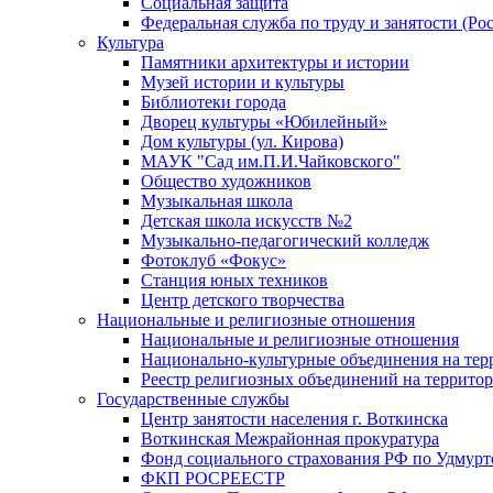
Социальная защита
Федеральная служба по труду и занятости (Рос
Культура
Памятники архитектуры и истории
Музей истории и культуры
Библиотеки города
Дворец культуры «Юбилейный»
Дом культуры (ул. Кирова)
МАУК "Сад им.П.И.Чайковского"
Общество художников
Музыкальная школа
Детская школа искусств №2
Музыкально-педагогический колледж
Фотоклуб «Фокус»
Станция юных техников
Центр детского творчества
Национальные и религиозные отношения
Национальные и религиозные отношения
Национально-культурные объединения на те
Реестр религиозных объединений на террито
Государственные службы
Центр занятости населения г. Воткинска
Воткинская Межрайонная прокуратура
Фонд социального страхования РФ по Удмурт
ФКП РОСРЕЕСТР