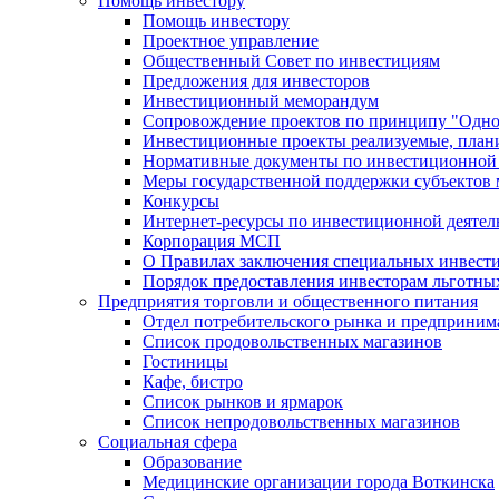
Помощь инвестору
Помощь инвестору
Проектное управление
Общественный Совет по инвестициям
Предложения для инвесторов
Инвестиционный меморандум
Сопровождение проектов по принципу "Oдно
Инвестиционные проекты реализуемые, план
Нормативные документы по инвестиционной д
Меры государственной поддержки субъектов 
Конкурсы
Интернет-ресурсы по инвестиционной деятел
Корпорация МСП
О Правилах заключения специальных инвест
Порядок предоставления инвесторам льготны
Предприятия торговли и общественного питания
Отдел потребительского рынка и предприним
Список продовольственных магазинов
Гостиницы
Кафе, бистро
Cписок рынков и ярмарок
Список непродовольственных магазинов
Социальная сфера
Образование
Медицинские организации города Воткинска