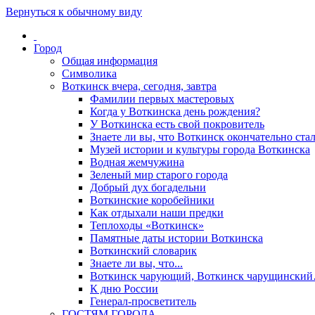
Вернуться к обычному виду
Город
Общая информация
Символика
Воткинск вчера, сегодня, завтра
Фамилии первых мастеровых
Когда у Воткинска день рождения?
У Воткинска есть свой покровитель
Знаете ли вы, что Воткинск окончательно стал
Музей истории и культуры города Воткинска
Водная жемчужина
Зеленый мир старого города
Добрый дух богадельни
Воткинские коробейники
Как отдыхали наши предки
Теплоходы «Воткинск»
Памятные даты истории Воткинска
Воткинский словарик
Знаете ли вы, что...
Воткинск чарующий, Воткинск чарущински
К дню России
Генерал-просветитель
ГОСТЯМ ГОРОДА