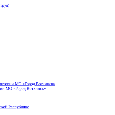
труд)
рритории МО «Город Воткинск»
рии МО «Город Воткинск»
ской Республике