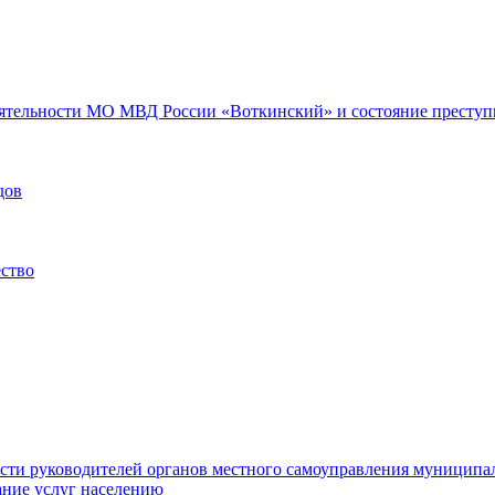
еятельности МО МВД России «Воткинский» и состояние преступн
дов
ество
ости руководителей органов местного самоуправления муниципа
ние услуг населению