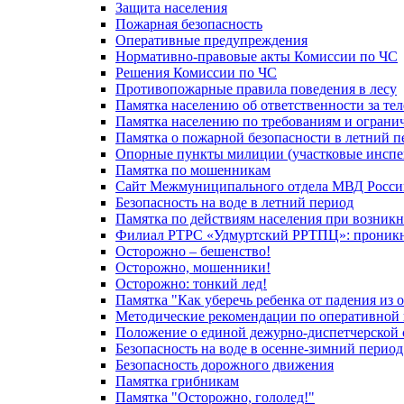
Защита населения
Пожарная безопасность
Оперативные предупреждения
Нормативно-правовые акты Комиссии по ЧС
Решения Комиссии по ЧС
Противопожарные правила поведения в лесу
Памятка населению об ответственности за те
Памятка населению по требованиям и огран
Памятка о пожарной безопасности в летний п
Опорные пункты милиции (участковые инспе
Памятка по мошенникам
Сайт Межмуниципального отдела МВД Росси
Безопасность на воде в летний период
Памятка по действиям населения при возникн
Филиал РТРС «Удмуртский РРТПЦ»: проникнов
Осторожно – бешенство!
Осторожно, мошенники!
Осторожно: тонкий лед!
Памятка "Как уберечь ребенка от падения из 
Методические рекомендации по оперативной в
Положение о единой дежурно-диспетчерской 
Безопасность на воде в осенне-зимний период
Безопасность дорожного движения
Памятка грибникам
Памятка "Осторожно, гололед!"