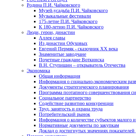
Родина П.И. Чайковского
Музей-усадьба П.И. Чайковского
Музыкальные фестивали
175-летие П.И. Чайковского
К 180-летию П.И. Чайковского
Люди, герои, династии
Аллея славы
Из династии Обуховых
Евгений Пермяк - сказочник XX века
Знаменитые заводчане
Почетные граждане Воткинска
В.Н. Ступишин – открыватель Отечества
Экономика
Общая информация
Информация о социально-экономическим раз
Документы стратегического планирования
Программа поэтапного совершенствования си
Социальное партнерство
Содействие развитию конкуренции
Труд, занятость и охрана труда
Потребительский рынок
Информация о количестве субъектов малого и
Нормативные документы по закупкам
Доклад о достигнутых значениях показателей