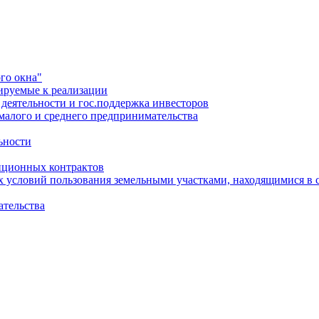
го окна"
ируемые к реализации
еятельности и гос.поддержка инвесторов
малого и среднего предпринимательства
ьности
иционных контрактов
х условий пользования земельными участками, находящимися в 
ательства