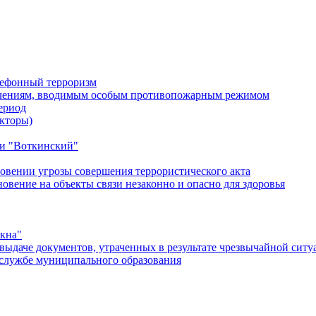
лефонный терроризм
ичениям, вводимым особым противопожарным режимом
ериод
кторы)
и "Воткинский"
овении угрозы совершения террористического акта
ение на объекты связи незаконно и опасно для здоровья
окна"
ыдаче документов, утраченных в результате чрезвычайной ситу
службе муниципального образования