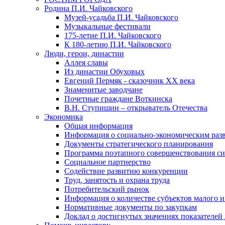
Родина П.И. Чайковского
Музей-усадьба П.И. Чайковского
Музыкальные фестивали
175-летие П.И. Чайковского
К 180-летию П.И. Чайковского
Люди, герои, династии
Аллея славы
Из династии Обуховых
Евгений Пермяк - сказочник XX века
Знаменитые заводчане
Почетные граждане Воткинска
В.Н. Ступишин – открыватель Отечества
Экономика
Общая информация
Информация о социально-экономическим раз
Документы стратегического планирования
Программа поэтапного совершенствования си
Социальное партнерство
Содействие развитию конкуренции
Труд, занятость и охрана труда
Потребительский рынок
Информация о количестве субъектов малого и
Нормативные документы по закупкам
Доклад о достигнутых значениях показателей