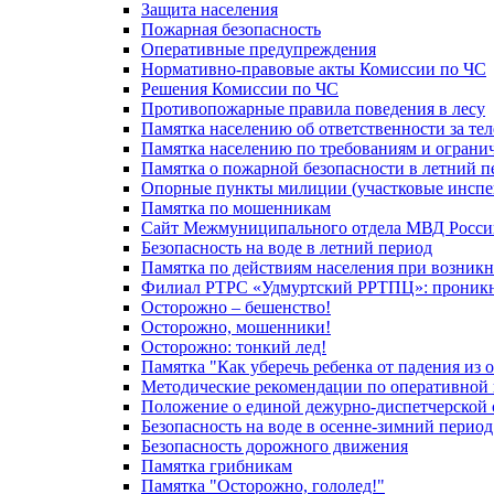
Защита населения
Пожарная безопасность
Оперативные предупреждения
Нормативно-правовые акты Комиссии по ЧС
Решения Комиссии по ЧС
Противопожарные правила поведения в лесу
Памятка населению об ответственности за те
Памятка населению по требованиям и огран
Памятка о пожарной безопасности в летний п
Опорные пункты милиции (участковые инспе
Памятка по мошенникам
Сайт Межмуниципального отдела МВД Росси
Безопасность на воде в летний период
Памятка по действиям населения при возникн
Филиал РТРС «Удмуртский РРТПЦ»: проникнов
Осторожно – бешенство!
Осторожно, мошенники!
Осторожно: тонкий лед!
Памятка "Как уберечь ребенка от падения из 
Методические рекомендации по оперативной в
Положение о единой дежурно-диспетчерской 
Безопасность на воде в осенне-зимний период
Безопасность дорожного движения
Памятка грибникам
Памятка "Осторожно, гололед!"