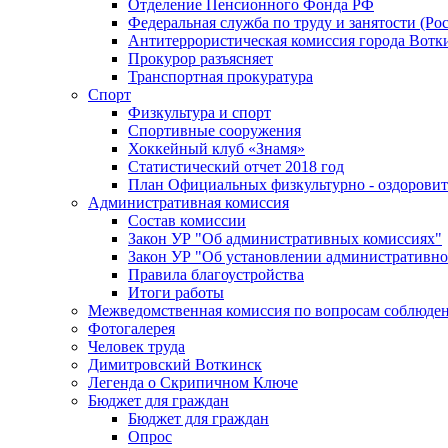
Отделение Пенсионного Фонда РФ
Федеральная служба по труду и занятости (Рос
Антитеррористическая комиссия города Вотк
Прокурор разъясняет
Транспортная прокуратура
Спорт
Физкультура и спорт
Спортивные сооружения
Хоккейный клуб «Знамя»
Статистический отчет 2018 год
План Официальных физкультурно - оздоровит
Административная комиссия
Состав комиссии
Закон УР "Об административных комиссиях"
Закон УР "Об установлении административно
Правила благоустройства
Итоги работы
Межведомственная комиссия по вопросам соблюдени
Фотогалерея
Человек труда
Димитровский Воткинск
Легенда о Скрипичном Ключе
Бюджет для граждан
Бюджет для граждан
Опрос