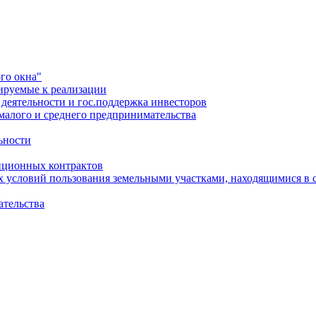
го окна"
ируемые к реализации
еятельности и гос.поддержка инвесторов
малого и среднего предпринимательства
ьности
иционных контрактов
х условий пользования земельными участками, находящимися в 
ательства