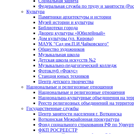
Социальная защита
Федеральная служба по труду и занятости (Рос
Культура
Памятники архитектуры и истории
Музей истории и культуры
Библиотеки города
Дворец культуры «Юбилейный»
Дом культуры (ул. Кирова)
МАУК "Сад им.П.И.Чайковского"
Общество художников
Музыкальная школа
Детская школа искусств №2
Музыкально-педагогический колледж
Фотоклуб «Фокус»
Станция юных техников
Центр детского творчества
Национальные и религиозные отношения
Национальные и религиозные отношения
Национально-культурные объединения на те
Реестр религиозных объединений на террито
Государственные службы
Центр занятости населения г. Воткинска
Воткинская Межрайонная прокуратура
Фонд социального страхования РФ по Удмурт
ФКП РОСРЕЕСТР