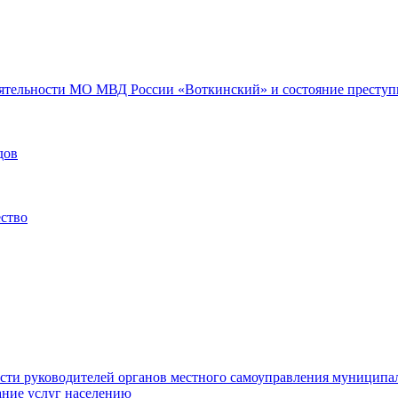
еятельности МО МВД России «Воткинский» и состояние преступн
дов
ество
ости руководителей органов местного самоуправления муниципа
ние услуг населению