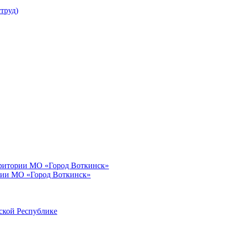
труд)
рритории МО «Город Воткинск»
рии МО «Город Воткинск»
ской Республике