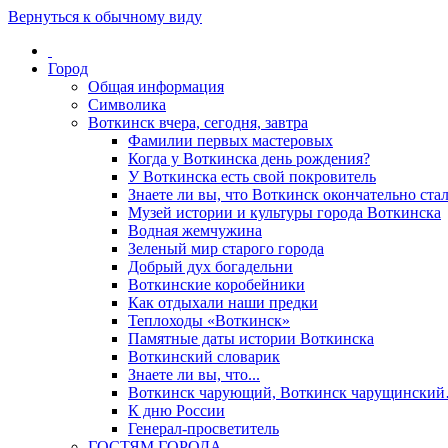
Вернуться к обычному виду
Город
Общая информация
Символика
Воткинск вчера, сегодня, завтра
Фамилии первых мастеровых
Когда у Воткинска день рождения?
У Воткинска есть свой покровитель
Знаете ли вы, что Воткинск окончательно стал
Музей истории и культуры города Воткинска
Водная жемчужина
Зеленый мир старого города
Добрый дух богадельни
Воткинские коробейники
Как отдыхали наши предки
Теплоходы «Воткинск»
Памятные даты истории Воткинска
Воткинский словарик
Знаете ли вы, что...
Воткинск чарующий, Воткинск чарущински
К дню России
Генерал-просветитель
ГОСТЯМ ГОРОДА