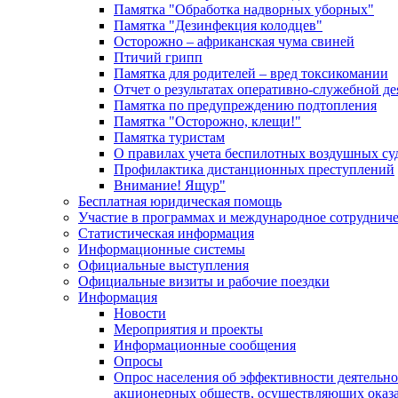
Памятка "Обработка надворных уборных"
Памятка "Дезинфекция колодцев"
Осторожно – африканская чума свиней
Птичий грипп
Памятка для родителей – вред токсикомании
Отчет о результатах оперативно-служебной д
Памятка по предупреждению подтопления
Памятка "Осторожно, клещи!"
Памятка туристам
О правилах учета беспилотных воздушных су
Профилактика дистанционных преступлений
Внимание! Ящур"
Бесплатная юридическая помощь
Участие в программах и международное сотруднич
Статистическая информация
Информационные системы
Официальные выступления
Официальные визиты и рабочие поездки
Информация
Новости
Мероприятия и проекты
Информационные сообщения
Опросы
Опрос населения об эффективности деятельн
акционерных обществ, осуществляющих оказа