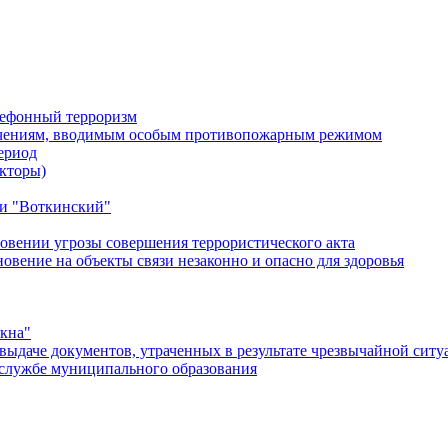
лефонный терроризм
ичениям, вводимым особым противопожарным режимом
ериод
кторы)
и "Воткинский"
овении угрозы совершения террористического акта
ение на объекты связи незаконно и опасно для здоровья
окна"
ыдаче документов, утраченных в результате чрезвычайной ситу
службе муниципального образования