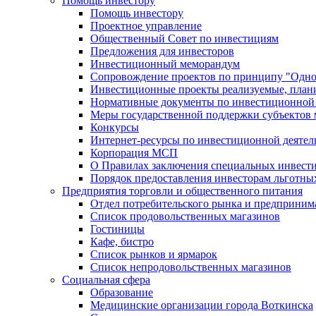
Помощь инвестору
Помощь инвестору
Проектное управление
Общественный Совет по инвестициям
Предложения для инвесторов
Инвестиционный меморандум
Сопровождение проектов по принципу "Oдно
Инвестиционные проекты реализуемые, план
Нормативные документы по инвестиционной д
Меры государственной поддержки субъектов 
Конкурсы
Интернет-ресурсы по инвестиционной деятел
Корпорация МСП
О Правилах заключения специальных инвест
Порядок предоставления инвесторам льготны
Предприятия торговли и общественного питания
Отдел потребительского рынка и предприним
Список продовольственных магазинов
Гостиницы
Кафе, бистро
Cписок рынков и ярмарок
Список непродовольственных магазинов
Социальная сфера
Образование
Медицинские организации города Воткинска