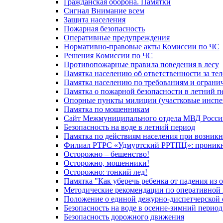
Гражданская оборона. Памятки
Сигнал Внимание всем
Защита населения
Пожарная безопасность
Оперативные предупреждения
Нормативно-правовые акты Комиссии по ЧС
Решения Комиссии по ЧС
Противопожарные правила поведения в лесу
Памятка населению об ответственности за те
Памятка населению по требованиям и огран
Памятка о пожарной безопасности в летний п
Опорные пункты милиции (участковые инспе
Памятка по мошенникам
Сайт Межмуниципального отдела МВД Росси
Безопасность на воде в летний период
Памятка по действиям населения при возникн
Филиал РТРС «Удмуртский РРТПЦ»: проникнов
Осторожно – бешенство!
Осторожно, мошенники!
Осторожно: тонкий лед!
Памятка "Как уберечь ребенка от падения из 
Методические рекомендации по оперативной в
Положение о единой дежурно-диспетчерской 
Безопасность на воде в осенне-зимний период
Безопасность дорожного движения