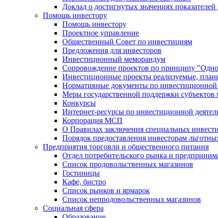
Доклад о достигнутых значениях показателей
Помощь инвестору
Помощь инвестору
Проектное управление
Общественный Совет по инвестициям
Предложения для инвесторов
Инвестиционный меморандум
Сопровождение проектов по принципу "Oдно
Инвестиционные проекты реализуемые, план
Нормативные документы по инвестиционной д
Меры государственной поддержки субъектов 
Конкурсы
Интернет-ресурсы по инвестиционной деятел
Корпорация МСП
О Правилах заключения специальных инвест
Порядок предоставления инвесторам льготны
Предприятия торговли и общественного питания
Отдел потребительского рынка и предприним
Список продовольственных магазинов
Гостиницы
Кафе, бистро
Cписок рынков и ярмарок
Список непродовольственных магазинов
Социальная сфера
Образование