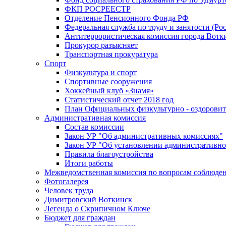
ФКП РОСРЕЕСТР
Отделение Пенсионного Фонда РФ
Федеральная служба по труду и занятости (Рос
Антитеррористическая комиссия города Вотк
Прокурор разъясняет
Транспортная прокуратура
Спорт
Физкультура и спорт
Спортивные сооружения
Хоккейный клуб «Знамя»
Статистический отчет 2018 год
План Официальных физкультурно - оздоровит
Административная комиссия
Состав комиссии
Закон УР "Об административных комиссиях"
Закон УР "Об установлении административно
Правила благоустройства
Итоги работы
Межведомственная комиссия по вопросам соблюдени
Фотогалерея
Человек труда
Димитровский Воткинск
Легенда о Скрипичном Ключе
Бюджет для граждан