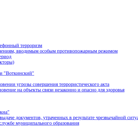
лефонный терроризм
ичениям, вводимым особым противопожарным режимом
ериод
кторы)
и "Воткинский"
овении угрозы совершения террористического акта
ение на объекты связи незаконно и опасно для здоровья
окна"
ыдаче документов, утраченных в результате чрезвычайной ситу
службе муниципального образования