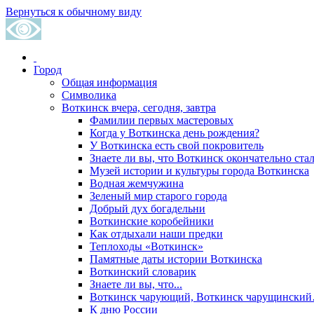
Вернуться к обычному виду
Город
Общая информация
Символика
Воткинск вчера, сегодня, завтра
Фамилии первых мастеровых
Когда у Воткинска день рождения?
У Воткинска есть свой покровитель
Знаете ли вы, что Воткинск окончательно стал
Музей истории и культуры города Воткинска
Водная жемчужина
Зеленый мир старого города
Добрый дух богадельни
Воткинские коробейники
Как отдыхали наши предки
Теплоходы «Воткинск»
Памятные даты истории Воткинска
Воткинский словарик
Знаете ли вы, что...
Воткинск чарующий, Воткинск чарущински
К дню России