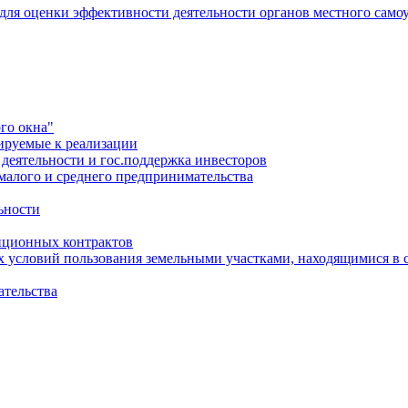
 для оценки эффективности деятельности органов местного само
го окна"
ируемые к реализации
еятельности и гос.поддержка инвесторов
малого и среднего предпринимательства
ьности
иционных контрактов
х условий пользования земельными участками, находящимися в 
ательства