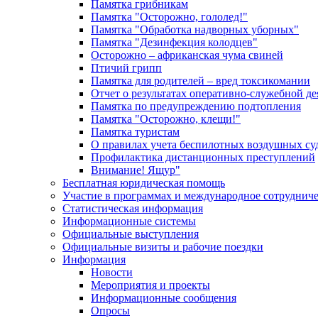
Памятка грибникам
Памятка "Осторожно, гололед!"
Памятка "Обработка надворных уборных"
Памятка "Дезинфекция колодцев"
Осторожно – африканская чума свиней
Птичий грипп
Памятка для родителей – вред токсикомании
Отчет о результатах оперативно-служебной д
Памятка по предупреждению подтопления
Памятка "Осторожно, клещи!"
Памятка туристам
О правилах учета беспилотных воздушных су
Профилактика дистанционных преступлений
Внимание! Ящур"
Бесплатная юридическая помощь
Участие в программах и международное сотруднич
Статистическая информация
Информационные системы
Официальные выступления
Официальные визиты и рабочие поездки
Информация
Новости
Мероприятия и проекты
Информационные сообщения
Опросы