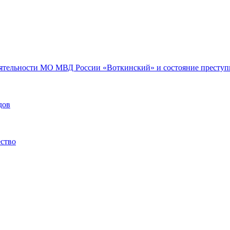
еятельности МО МВД России «Воткинский» и состояние преступн
дов
ество