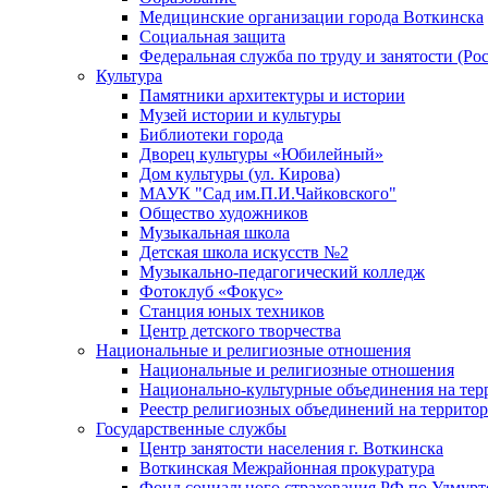
Медицинские организации города Воткинска
Социальная защита
Федеральная служба по труду и занятости (Рос
Культура
Памятники архитектуры и истории
Музей истории и культуры
Библиотеки города
Дворец культуры «Юбилейный»
Дом культуры (ул. Кирова)
МАУК "Сад им.П.И.Чайковского"
Общество художников
Музыкальная школа
Детская школа искусств №2
Музыкально-педагогический колледж
Фотоклуб «Фокус»
Станция юных техников
Центр детского творчества
Национальные и религиозные отношения
Национальные и религиозные отношения
Национально-культурные объединения на те
Реестр религиозных объединений на террито
Государственные службы
Центр занятости населения г. Воткинска
Воткинская Межрайонная прокуратура
Фонд социального страхования РФ по Удмурт