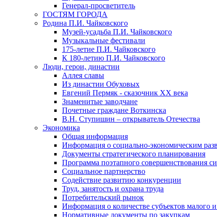
Генерал-просветитель
ГОСТЯМ ГОРОДА
Родина П.И. Чайковского
Музей-усадьба П.И. Чайковского
Музыкальные фестивали
175-летие П.И. Чайковского
К 180-летию П.И. Чайковского
Люди, герои, династии
Аллея славы
Из династии Обуховых
Евгений Пермяк - сказочник XX века
Знаменитые заводчане
Почетные граждане Воткинска
В.Н. Ступишин – открыватель Отечества
Экономика
Общая информация
Информация о социально-экономическим раз
Документы стратегического планирования
Программа поэтапного совершенствования си
Социальное партнерство
Содействие развитию конкуренции
Труд, занятость и охрана труда
Потребительский рынок
Информация о количестве субъектов малого и
Нормативные документы по закупкам