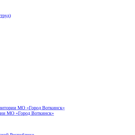
труд)
рритории МО «Город Воткинск»
рии МО «Город Воткинск»
ской Республике