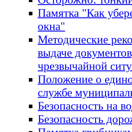
Памятка "Как убере
окна"
Методические рек
выдаче документов
чрезвычайной сит
Положение о един
службе муниципал
Безопасность на в
Безопасность дор