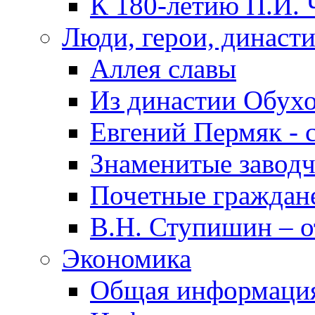
К 180-летию П.И. 
Люди, герои, династ
Аллея славы
Из династии Обух
Евгений Пермяк - 
Знаменитые заводч
Почетные граждан
В.Н. Ступишин – о
Экономика
Общая информаци