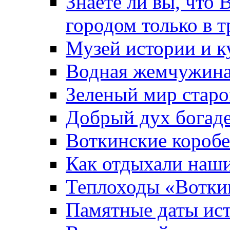
Знаете ли вы, что 
городом только в т
Музей истории и к
Водная жемчужин
Зеленый мир старо
Добрый дух богад
Воткинские короб
Как отдыхали наш
Теплоходы «Вотки
Памятные даты ис