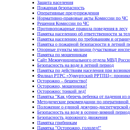
Защита населения
Пожарная безопасность
Оперативные предупреждения
Нормативно-правовые акты Комиссии по ЧС
Решения Комиссии по ЧС
Противопожарные правила поведения в лесу
Памятка населению об ответственности за те
Памятка населению по требованиям и огран
Памятка о пожарной безопасности в летний п
Опорные пункты милиции (участковые инспе
Памятка по мошенникам
Сайт Межмуниципального отдела МВД Росси
Безопасность на воде в летний период
Памятка по действиям населения при возникн
Филиал РТРС «Удмуртский РРТПЦ»: проникнов
Осторожно – бешенство!
Осторожно, мошенники!
Осторожно: тонкий лед!
Памятка "Как уберечь ребенка от падения из 
Методические рекомендации по оперативной в
Положение о единой дежурно-диспетчерской 
Безопасность на воде в осенне-зимний период
Безопасность дорожного движения
Памятка грибникам
Памятка "Осторожно, гололед!"