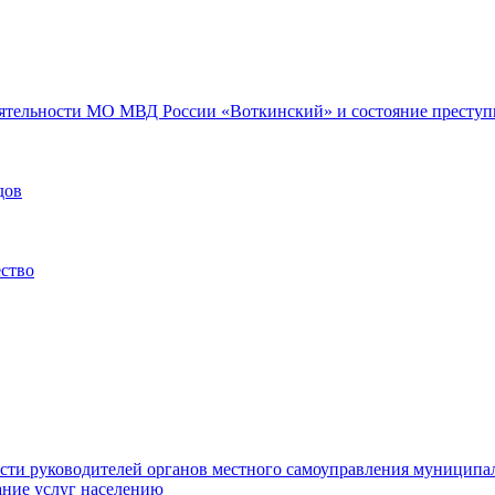
еятельности МО МВД России «Воткинский» и состояние преступн
дов
ество
ости руководителей органов местного самоуправления муниципа
ние услуг населению