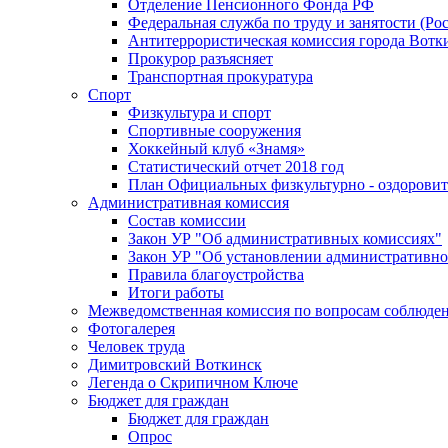
Отделение Пенсионного Фонда РФ
Федеральная служба по труду и занятости (Рос
Антитеррористическая комиссия города Вотк
Прокурор разъясняет
Транспортная прокуратура
Спорт
Физкультура и спорт
Спортивные сооружения
Хоккейный клуб «Знамя»
Статистический отчет 2018 год
План Официальных физкультурно - оздоровит
Административная комиссия
Состав комиссии
Закон УР "Об административных комиссиях"
Закон УР "Об установлении административно
Правила благоустройства
Итоги работы
Межведомственная комиссия по вопросам соблюдени
Фотогалерея
Человек труда
Димитровский Воткинск
Легенда о Скрипичном Ключе
Бюджет для граждан
Бюджет для граждан
Опрос