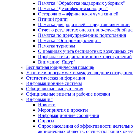
Памятка "Обработка надворных уборных"
Памятка "Дезинфекция колодцев"
Осторожно – африканская чума свиней
Птичий грипп
Памятка для родителей – вред токсикомании
Отчет о результатах оперативно-служебной д
Памятка по предупреждению подтопления
Памятка "Осторожно, клещи!"
Памятка туристам
О правилах учета беспилотных воздушных су
Профилактика дистанционных преступлений
Внимание! Ящур"
Бесплатная юридическая помощь
Участие в программах и международное сотруднич
Статистическая информация
Информационные системы
Официальные выступления
Официальные визиты и рабочие поездки
Информация
Новости
Мероприятия и проекты
Информационные сообщения
Опросы
Опрос населения об эффективности деятельн
акционерных обществ, осуществляющих оказа