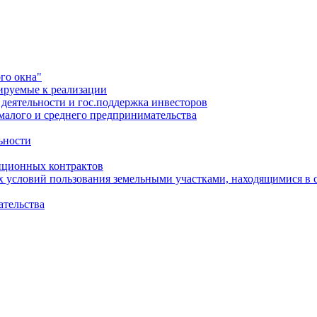
го окна"
ируемые к реализации
еятельности и гос.поддержка инвесторов
малого и среднего предпринимательства
ьности
иционных контрактов
х условий пользования земельными участками, находящимися в 
ательства