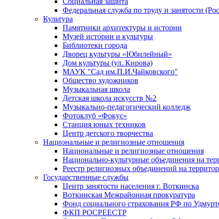
Социальная защита
Федеральная служба по труду и занятости (Рос
Культура
Памятники архитектуры и истории
Музей истории и культуры
Библиотеки города
Дворец культуры «Юбилейный»
Дом культуры (ул. Кирова)
МАУК "Сад им.П.И.Чайковского"
Общество художников
Музыкальная школа
Детская школа искусств №2
Музыкально-педагогический колледж
Фотоклуб «Фокус»
Станция юных техников
Центр детского творчества
Национальные и религиозные отношения
Национальные и религиозные отношения
Национально-культурные объединения на те
Реестр религиозных объединений на террито
Государственные службы
Центр занятости населения г. Воткинска
Воткинская Межрайонная прокуратура
Фонд социального страхования РФ по Удмурт
ФКП РОСРЕЕСТР