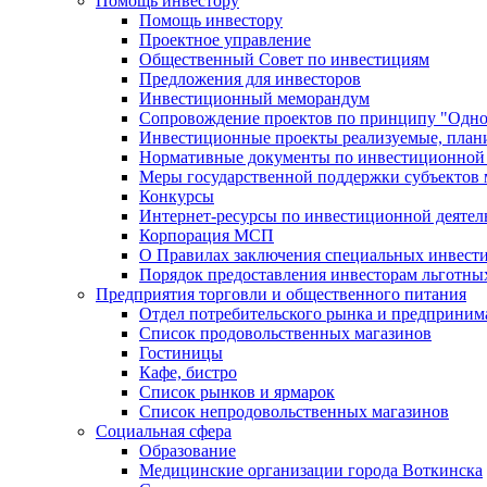
Помощь инвестору
Помощь инвестору
Проектное управление
Общественный Совет по инвестициям
Предложения для инвесторов
Инвестиционный меморандум
Сопровождение проектов по принципу "Oдно
Инвестиционные проекты реализуемые, план
Нормативные документы по инвестиционной д
Меры государственной поддержки субъектов 
Конкурсы
Интернет-ресурсы по инвестиционной деятел
Корпорация МСП
О Правилах заключения специальных инвест
Порядок предоставления инвесторам льготны
Предприятия торговли и общественного питания
Отдел потребительского рынка и предприним
Список продовольственных магазинов
Гостиницы
Кафе, бистро
Cписок рынков и ярмарок
Список непродовольственных магазинов
Социальная сфера
Образование
Медицинские организации города Воткинска