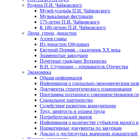
Родина П.И. Чайковского
Музей-усадьба П.И. Чайковского
Музыкальные фестивали
175-летие П.И. Чайковского
К 180-летию П.И. Чайковского
Люди, герои, династии
Аллея славы
Из династии Обуховых
Евгений Пермяк - сказочник XX века
Знаменитые заводчане
Почетные граждане Воткинска
В.Н. Ступишин – открыватель Отечества
Экономика
Общая информация
Информация о социально-экономическим раз
Документы стратегического планирования
Программа поэтапного совершенствования си
Социальное партнерство
Содействие развитию конкуренции
Труд, занятость и охрана труда
Потребительский рынок
Информация о количестве субъектов малого и
Нормативные документы по закупкам
Доклад о достигнутых значениях показателей