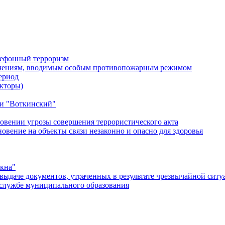
лефонный терроризм
ичениям, вводимым особым противопожарным режимом
ериод
кторы)
и "Воткинский"
овении угрозы совершения террористического акта
ение на объекты связи незаконно и опасно для здоровья
окна"
ыдаче документов, утраченных в результате чрезвычайной ситу
службе муниципального образования