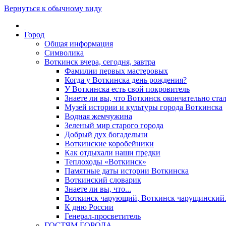
Вернуться к обычному виду
Город
Общая информация
Символика
Воткинск вчера, сегодня, завтра
Фамилии первых мастеровых
Когда у Воткинска день рождения?
У Воткинска есть свой покровитель
Знаете ли вы, что Воткинск окончательно стал
Музей истории и культуры города Воткинска
Водная жемчужина
Зеленый мир старого города
Добрый дух богадельни
Воткинские коробейники
Как отдыхали наши предки
Теплоходы «Воткинск»
Памятные даты истории Воткинска
Воткинский словарик
Знаете ли вы, что...
Воткинск чарующий, Воткинск чарущински
К дню России
Генерал-просветитель
ГОСТЯМ ГОРОДА