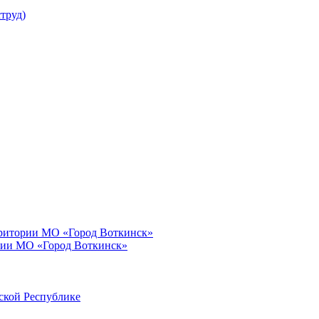
труд)
рритории МО «Город Воткинск»
рии МО «Город Воткинск»
ской Республике