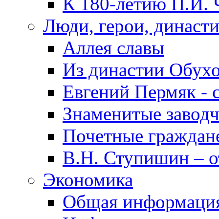
К 180-летию П.И. 
Люди, герои, династ
Аллея славы
Из династии Обух
Евгений Пермяк - 
Знаменитые заводч
Почетные граждан
В.Н. Ступишин – о
Экономика
Общая информаци