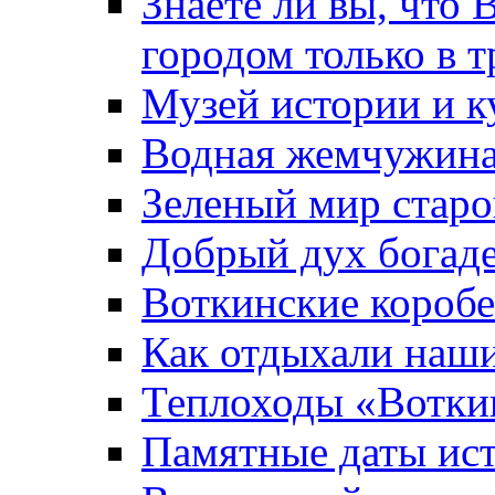
Знаете ли вы, что 
городом только в т
Музей истории и к
Водная жемчужин
Зеленый мир старо
Добрый дух богад
Воткинские короб
Как отдыхали наш
Теплоходы «Вотки
Памятные даты ис