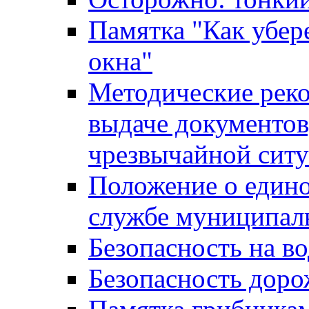
Памятка "Как убере
окна"
Методические рек
выдаче документов
чрезвычайной сит
Положение о един
службе муниципал
Безопасность на в
Безопасность дор