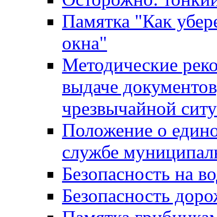
Памятка "Как убере
окна"
Методические рек
выдаче документов
чрезвычайной сит
Положение о един
службе муниципал
Безопасность на в
Безопасность дор