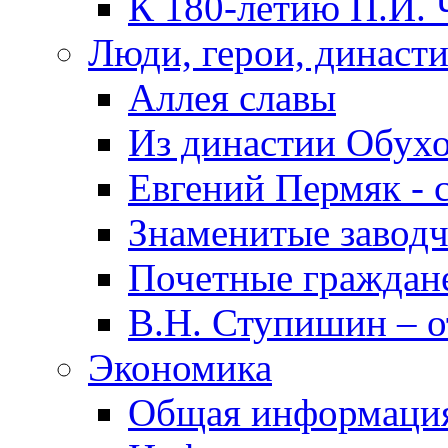
К 180-летию П.И. 
Люди, герои, династ
Аллея славы
Из династии Обух
Евгений Пермяк - 
Знаменитые заводч
Почетные граждан
В.Н. Ступишин – о
Экономика
Общая информаци