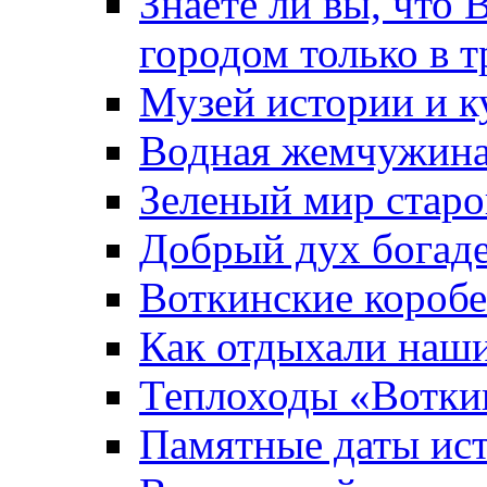
Знаете ли вы, что 
городом только в т
Музей истории и к
Водная жемчужин
Зеленый мир старо
Добрый дух богад
Воткинские короб
Как отдыхали наш
Теплоходы «Вотки
Памятные даты ис