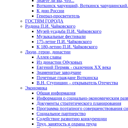
Знаете ли вы, что...
Воткинск чарующий, Воткинск чарущински
К дню России
Генерал-просветитель
ГОСТЯМ ГОРОДА
Родина П.И. Чайковского
Музей-усадьба П.И. Чайковского
Музыкальные фестивали
175-летие П.И. Чайковского
К 180-летию П.И. Чайковского
Люди, герои, династии
Аллея славы
Из династии Обуховых
Евгений Пермяк - сказочник XX века
Знаменитые заводчане
Почетные граждане Воткинска
В.Н. Ступишин – открыватель Отечества
Экономика
Общая информация
Информация о социально-экономическим раз
Документы стратегического планирования
Программа поэтапного совершенствования си
Социальное партнерство
Содействие развитию конкуренции
Труд, занятость и охрана труда