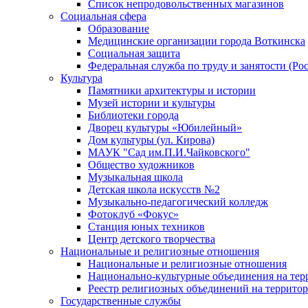
Список непродовольственных магазинов
Социальная сфера
Образование
Медицинские организации города Воткинска
Социальная защита
Федеральная служба по труду и занятости (Рос
Культура
Памятники архитектуры и истории
Музей истории и культуры
Библиотеки города
Дворец культуры «Юбилейный»
Дом культуры (ул. Кирова)
МАУК "Сад им.П.И.Чайковского"
Общество художников
Музыкальная школа
Детская школа искусств №2
Музыкально-педагогический колледж
Фотоклуб «Фокус»
Станция юных техников
Центр детского творчества
Национальные и религиозные отношения
Национальные и религиозные отношения
Национально-культурные объединения на те
Реестр религиозных объединений на террито
Государственные службы