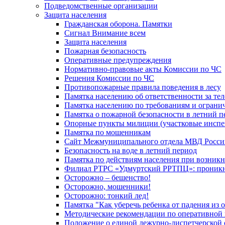
Подведомственные организации
Защита населения
Гражданская оборона. Памятки
Сигнал Внимание всем
Защита населения
Пожарная безопасность
Оперативные предупреждения
Нормативно-правовые акты Комиссии по ЧС
Решения Комиссии по ЧС
Противопожарные правила поведения в лесу
Памятка населению об ответственности за те
Памятка населению по требованиям и огран
Памятка о пожарной безопасности в летний п
Опорные пункты милиции (участковые инспе
Памятка по мошенникам
Сайт Межмуниципального отдела МВД Росси
Безопасность на воде в летний период
Памятка по действиям населения при возникн
Филиал РТРС «Удмуртский РРТПЦ»: проникнов
Осторожно – бешенство!
Осторожно, мошенники!
Осторожно: тонкий лед!
Памятка "Как уберечь ребенка от падения из 
Методические рекомендации по оперативной в
Положение о единой дежурно-диспетчерской 