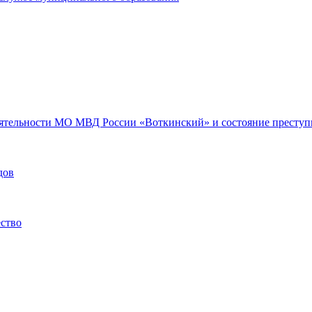
еятельности МО МВД России «Воткинский» и состояние преступн
дов
ество