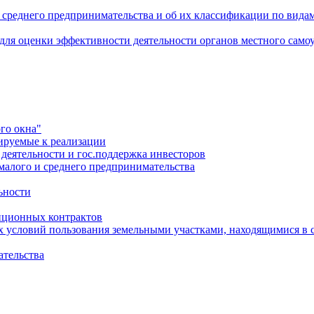
 среднего предпринимательства и об их классификации по видам
 для оценки эффективности деятельности органов местного само
го окна"
ируемые к реализации
еятельности и гос.поддержка инвесторов
малого и среднего предпринимательства
ьности
иционных контрактов
х условий пользования земельными участками, находящимися в 
ательства