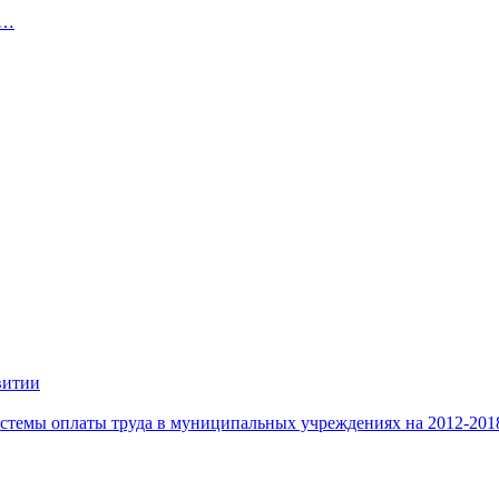
й…
витии
стемы оплаты труда в муниципальных учреждениях на 2012-201