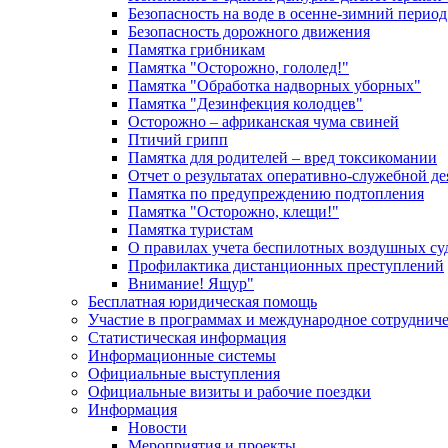
Безопасность на воде в осенне-зимний период
Безопасность дорожного движения
Памятка грибникам
Памятка "Осторожно, гололед!"
Памятка "Обработка надворных уборных"
Памятка "Дезинфекция колодцев"
Осторожно – африканская чума свиней
Птичий грипп
Памятка для родителей – вред токсикомании
Отчет о результатах оперативно-служебной д
Памятка по предупреждению подтопления
Памятка "Осторожно, клещи!"
Памятка туристам
О правилах учета беспилотных воздушных су
Профилактика дистанционных преступлений
Внимание! Ящур"
Бесплатная юридическая помощь
Участие в программах и международное сотруднич
Статистическая информация
Информационные системы
Официальные выступления
Официальные визиты и рабочие поездки
Информация
Новости
Мероприятия и проекты