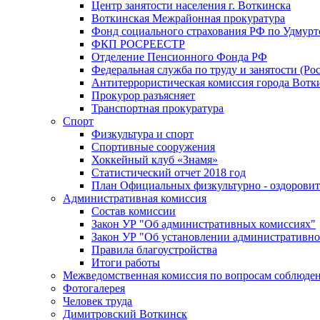
Центр занятости населения г. Воткинска
Воткинская Межрайонная прокуратура
Фонд социального страхования РФ по Удмурт
ФКП РОСРЕЕСТР
Отделение Пенсионного Фонда РФ
Федеральная служба по труду и занятости (Рос
Антитеррористическая комиссия города Вотк
Прокурор разъясняет
Транспортная прокуратура
Спорт
Физкультура и спорт
Спортивные сооружения
Хоккейный клуб «Знамя»
Статистический отчет 2018 год
План Официальных физкультурно - оздоровит
Административная комиссия
Состав комиссии
Закон УР "Об административных комиссиях"
Закон УР "Об установлении административно
Правила благоустройства
Итоги работы
Межведомственная комиссия по вопросам соблюдени
Фотогалерея
Человек труда
Димитровский Воткинск