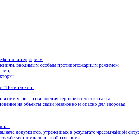
лефонный терроризм
ичениям, вводимым особым противопожарным режимом
ериод
кторы)
и "Воткинский"
овении угрозы совершения террористического акта
ение на объекты связи незаконно и опасно для здоровья
окна"
ыдаче документов, утраченных в результате чрезвычайной ситу
службе муниципального образования