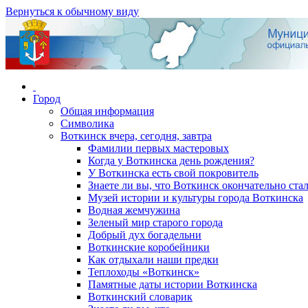
Вернуться к обычному виду
Город
Общая информация
Символика
Воткинск вчера, сегодня, завтра
Фамилии первых мастеровых
Когда у Воткинска день рождения?
У Воткинска есть свой покровитель
Знаете ли вы, что Воткинск окончательно стал
Музей истории и культуры города Воткинска
Водная жемчужина
Зеленый мир старого города
Добрый дух богадельни
Воткинские коробейники
Как отдыхали наши предки
Теплоходы «Воткинск»
Памятные даты истории Воткинска
Воткинский словарик