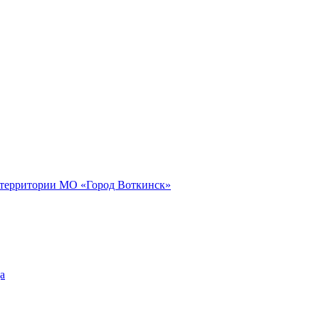
 территории МО «Город Воткинск»
а