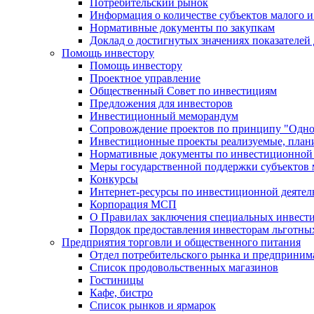
Потребительский рынок
Информация о количестве субъектов малого и
Нормативные документы по закупкам
Доклад о достигнутых значениях показателей
Помощь инвестору
Помощь инвестору
Проектное управление
Общественный Совет по инвестициям
Предложения для инвесторов
Инвестиционный меморандум
Сопровождение проектов по принципу "Oдно
Инвестиционные проекты реализуемые, план
Нормативные документы по инвестиционной д
Меры государственной поддержки субъектов 
Конкурсы
Интернет-ресурсы по инвестиционной деятел
Корпорация МСП
О Правилах заключения специальных инвест
Порядок предоставления инвесторам льготны
Предприятия торговли и общественного питания
Отдел потребительского рынка и предприним
Список продовольственных магазинов
Гостиницы
Кафе, бистро
Cписок рынков и ярмарок