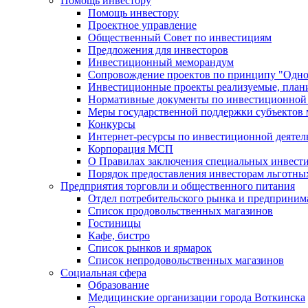
Помощь инвестору
Помощь инвестору
Проектное управление
Общественный Совет по инвестициям
Предложения для инвесторов
Инвестиционный меморандум
Сопровождение проектов по принципу "Oдно
Инвестиционные проекты реализуемые, план
Нормативные документы по инвестиционной д
Меры государственной поддержки субъектов 
Конкурсы
Интернет-ресурсы по инвестиционной деятел
Корпорация МСП
О Правилах заключения специальных инвест
Порядок предоставления инвесторам льготны
Предприятия торговли и общественного питания
Отдел потребительского рынка и предприним
Список продовольственных магазинов
Гостиницы
Кафе, бистро
Cписок рынков и ярмарок
Список непродовольственных магазинов
Социальная сфера
Образование
Медицинские организации города Воткинска