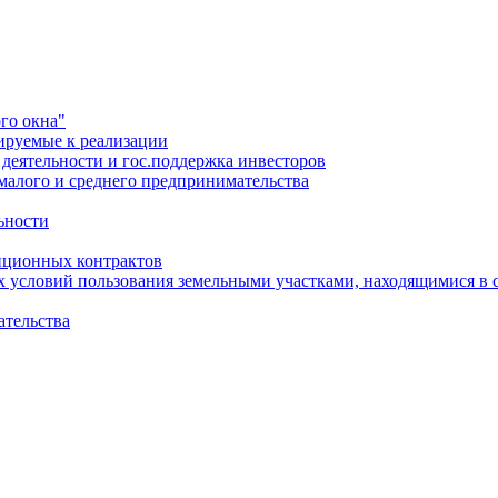
го окна"
ируемые к реализации
еятельности и гос.поддержка инвесторов
малого и среднего предпринимательства
ьности
иционных контрактов
х условий пользования земельными участками, находящимися в 
ательства