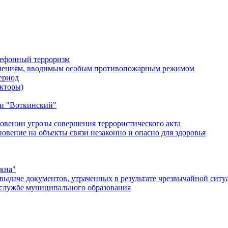
лефонный терроризм
ичениям, вводимым особым противопожарным режимом
ериод
кторы)
и "Воткинский"
овении угрозы совершения террористического акта
ение на объекты связи незаконно и опасно для здоровья
окна"
ыдаче документов, утраченных в результате чрезвычайной ситу
службе муниципального образования