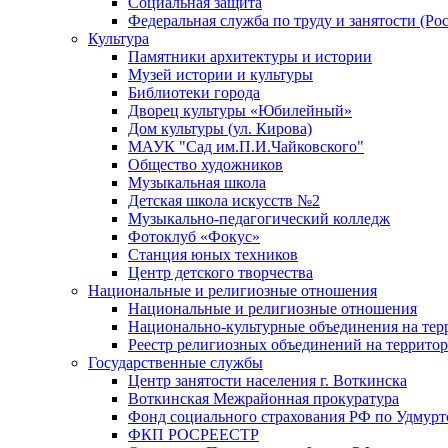
Социальная защита
Федеральная служба по труду и занятости (Рос
Культура
Памятники архитектуры и истории
Музей истории и культуры
Библиотеки города
Дворец культуры «Юбилейный»
Дом культуры (ул. Кирова)
МАУК "Сад им.П.И.Чайковского"
Общество художников
Музыкальная школа
Детская школа искусств №2
Музыкально-педагогический колледж
Фотоклуб «Фокус»
Станция юных техников
Центр детского творчества
Национальные и религиозные отношения
Национальные и религиозные отношения
Национально-культурные объединения на те
Реестр религиозных объединений на террито
Государственные службы
Центр занятости населения г. Воткинска
Воткинская Межрайонная прокуратура
Фонд социального страхования РФ по Удмурт
ФКП РОСРЕЕСТР