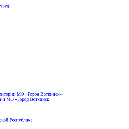
труд)
рритории МО «Город Воткинск»
рии МО «Город Воткинск»
ской Республике