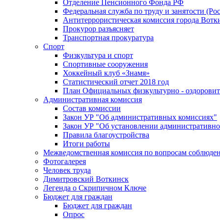
Отделение Пенсионного Фонда РФ
Федеральная служба по труду и занятости (Рос
Антитеррористическая комиссия города Вотк
Прокурор разъясняет
Транспортная прокуратура
Спорт
Физкультура и спорт
Спортивные сооружения
Хоккейный клуб «Знамя»
Статистический отчет 2018 год
План Официальных физкультурно - оздоровит
Административная комиссия
Состав комиссии
Закон УР "Об административных комиссиях"
Закон УР "Об установлении административно
Правила благоустройства
Итоги работы
Межведомственная комиссия по вопросам соблюдени
Фотогалерея
Человек труда
Димитровский Воткинск
Легенда о Скрипичном Ключе
Бюджет для граждан
Бюджет для граждан
Опрос