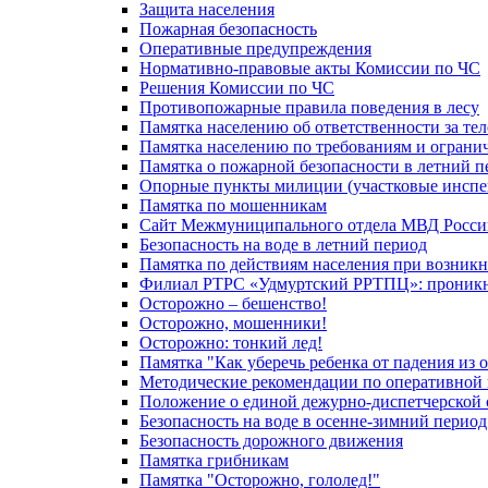
Защита населения
Пожарная безопасность
Оперативные предупреждения
Нормативно-правовые акты Комиссии по ЧС
Решения Комиссии по ЧС
Противопожарные правила поведения в лесу
Памятка населению об ответственности за те
Памятка населению по требованиям и огран
Памятка о пожарной безопасности в летний п
Опорные пункты милиции (участковые инспе
Памятка по мошенникам
Сайт Межмуниципального отдела МВД Росси
Безопасность на воде в летний период
Памятка по действиям населения при возникн
Филиал РТРС «Удмуртский РРТПЦ»: проникнов
Осторожно – бешенство!
Осторожно, мошенники!
Осторожно: тонкий лед!
Памятка "Как уберечь ребенка от падения из 
Методические рекомендации по оперативной в
Положение о единой дежурно-диспетчерской 
Безопасность на воде в осенне-зимний период
Безопасность дорожного движения
Памятка грибникам
Памятка "Осторожно, гололед!"