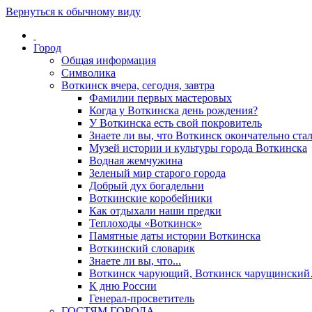
Вернуться к обычному виду
Город
Общая информация
Символика
Воткинск вчера, сегодня, завтра
Фамилии первых мастеровых
Когда у Воткинска день рождения?
У Воткинска есть свой покровитель
Знаете ли вы, что Воткинск окончательно стал
Музей истории и культуры города Воткинска
Водная жемчужина
Зеленый мир старого города
Добрый дух богадельни
Воткинские коробейники
Как отдыхали наши предки
Теплоходы «Воткинск»
Памятные даты истории Воткинска
Воткинский словарик
Знаете ли вы, что...
Воткинск чарующий, Воткинск чарущински
К дню России
Генерал-просветитель
ГОСТЯМ ГОРОДА