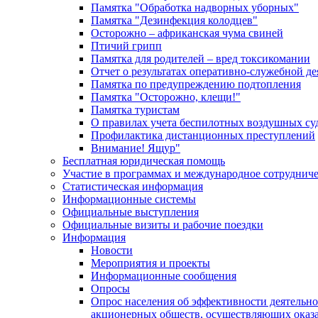
Памятка "Обработка надворных уборных"
Памятка "Дезинфекция колодцев"
Осторожно – африканская чума свиней
Птичий грипп
Памятка для родителей – вред токсикомании
Отчет о результатах оперативно-служебной д
Памятка по предупреждению подтопления
Памятка "Осторожно, клещи!"
Памятка туристам
О правилах учета беспилотных воздушных су
Профилактика дистанционных преступлений
Внимание! Ящур"
Бесплатная юридическая помощь
Участие в программах и международное сотруднич
Статистическая информация
Информационные системы
Официальные выступления
Официальные визиты и рабочие поездки
Информация
Новости
Мероприятия и проекты
Информационные сообщения
Опросы
Опрос населения об эффективности деятельн
акционерных обществ, осуществляющих оказа