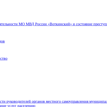
еятельности МО МВД России «Воткинский» и состояние преступн
дов
ество
ости руководителей органов местного самоуправления муниципа
ние услуг населению