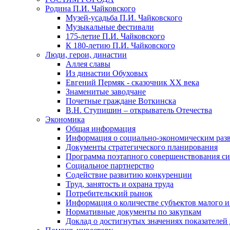
Родина П.И. Чайковского
Музей-усадьба П.И. Чайковского
Музыкальные фестивали
175-летие П.И. Чайковского
К 180-летию П.И. Чайковского
Люди, герои, династии
Аллея славы
Из династии Обуховых
Евгений Пермяк - сказочник XX века
Знаменитые заводчане
Почетные граждане Воткинска
В.Н. Ступишин – открыватель Отечества
Экономика
Общая информация
Информация о социально-экономическим раз
Документы стратегического планирования
Программа поэтапного совершенствования си
Социальное партнерство
Содействие развитию конкуренции
Труд, занятость и охрана труда
Потребительский рынок
Информация о количестве субъектов малого и
Нормативные документы по закупкам
Доклад о достигнутых значениях показателей