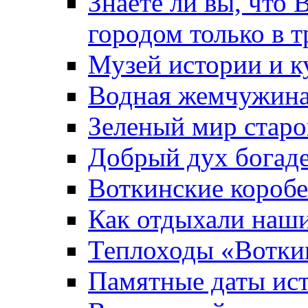
Знаете ли вы, что 
городом только в т
Музей истории и к
Водная жемчужин
Зеленый мир старо
Добрый дух богад
Воткинские короб
Как отдыхали наш
Теплоходы «Вотки
Памятные даты ис